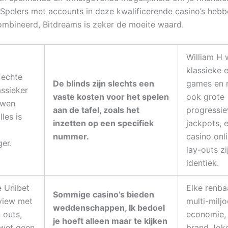
 Spelers met accounts in deze kwalificerende casino’s heb
mbineerd, Bitdreams is zeker de moeite waard.
William H
klassieke e
 echte
De blinds zijn slechts een
games en 
assieker
vaste kosten voor het spelen
ook grote
uwen
aan de tafel, zoals het
progressie
lles is
inzetten op een specifiek
jackpots, 
nummer.
casino onl
er.
lay-outs zi
identiek.
e Unibet
Elke renba
Sommige casino’s bieden
view met
multi-miljo
weddenschappen, Ik bedoel
n outs,
economie,
je hoeft alleen maar te kijken
 wet geen
brand Jok