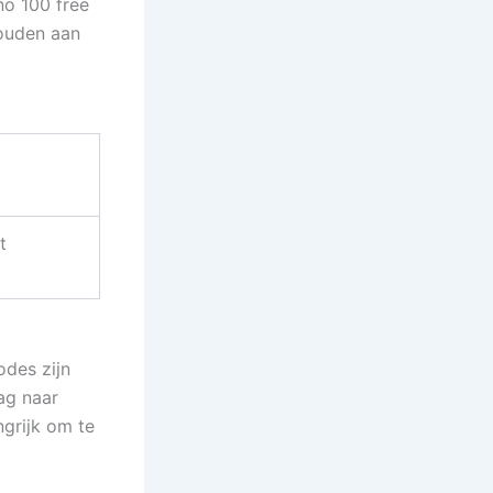
no 100 free
houden aan
t
odes zijn
aag naar
ngrijk om te