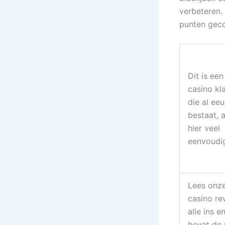
verbeteren.
punten geco
Dit is een
casino kl
die al ee
bestaat, a
hier veel
eenvoudig
Lees onz
casino re
alle ins e
bevat de