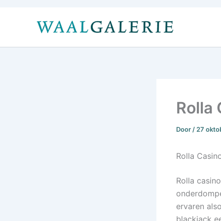
Ga
naar
de
inhoud
Rolla
Door
/
27 okto
Rolla Casin
Rolla casin
onderdompel
ervaren also
blackjack e