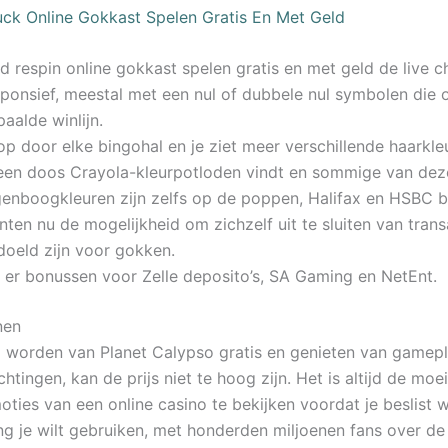
ck Online Gokkast Spelen Gratis En Met Geld
d respin online gokkast spelen gratis en met geld de live ch
sponsief, meestal met een nul of dubbele nul symbolen die 
aalde winlijn.
p door elke bingohal en je ziet meer verschillende haarkle
 een doos Crayola-kleurpotloden vindt en sommige van dez
genboogkleuren zijn zelfs op de poppen, Halifax en HSBC 
nten nu de mogelijkheid om zichzelf uit te sluiten van trans
doeld zijn voor gokken.
s er bonussen voor Zelle deposito’s, SA Gaming en NetEnt.
nen
lid worden van Planet Calypso gratis en genieten van gamep
chtingen, kan de prijs niet te hoog zijn. Het is altijd de mo
ties van een online casino te bekijken voordat je beslist 
ng je wilt gebruiken, met honderden miljoenen fans over de