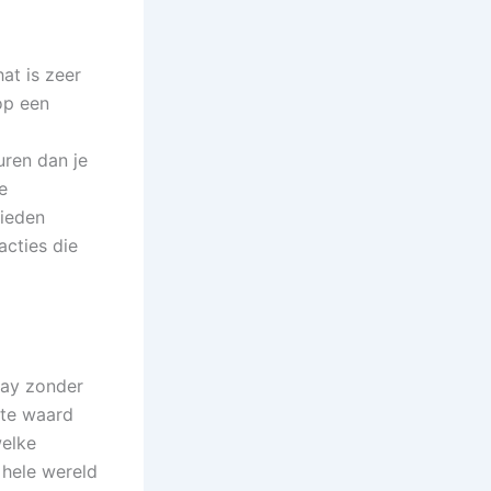
at is zeer
op een
uren dan je
e
bieden
acties die
lay zonder
eite waard
welke
 hele wereld