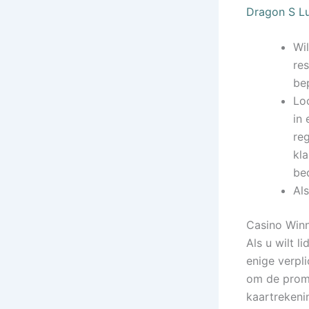
Dragon S Lu
Wil
re
bep
Loo
in
re
kla
be
Al
Casino Win
Als u wilt 
enige verpli
om de promo
kaartrekeni