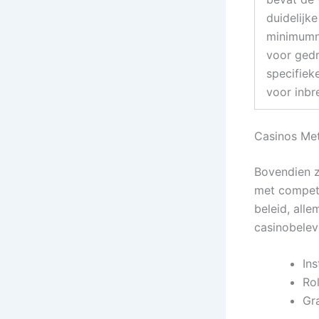
duidelijke
minimum
voor gedr
specifiek
voor inbr
Casinos Met
Bovendien z
met competi
beleid, all
casinobelev
In
Rol
Gr