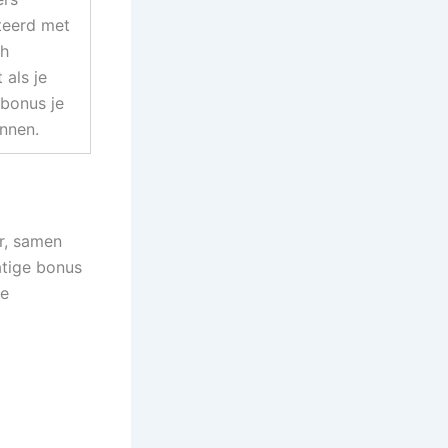
teerd met
ch
 als je
 bonus je
nnen.
ar, samen
atige bonus
te