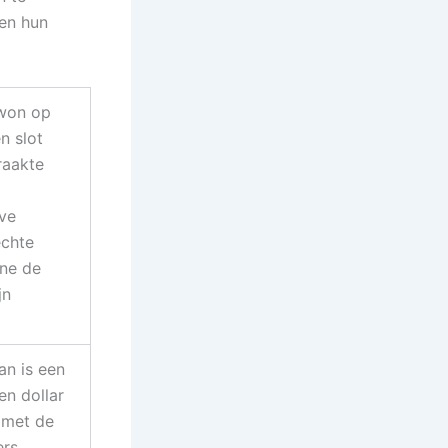
ben hun
 won op
n slot
raakte
ve
echte
ine de
jn
an is een
en dollar
 met de
ers