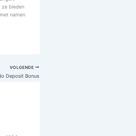
r ze bieden
s met namen
VOLGENDE
No Deposit Bonus