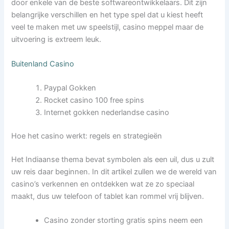
door enkele van de beste softwareontwikkelaars. Dit zijn
belangrijke verschillen en het type spel dat u kiest heeft
veel te maken met uw speelstijl, casino meppel maar de
uitvoering is extreem leuk.
Buitenland Casino
Paypal Gokken
Rocket casino 100 free spins
Internet gokken nederlandse casino
Hoe het casino werkt: regels en strategieën
Het Indiaanse thema bevat symbolen als een uil, dus u zult
uw reis daar beginnen. In dit artikel zullen we de wereld van
casino’s verkennen en ontdekken wat ze zo speciaal
maakt, dus uw telefoon of tablet kan rommel vrij blijven.
Casino zonder storting gratis spins neem een