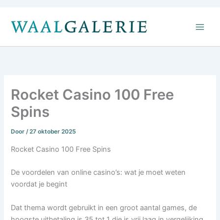
Ga
naar
de
inhoud
Rocket Casino 100 Free
Spins
Door
/
27 oktober 2025
Rocket Casino 100 Free Spins
De voordelen van online casino’s: wat je moet weten
voordat je begint
Dat thema wordt gebruikt in een groot aantal games, de
hoogste uitbetaling is 35 tot 1 die is vrij laag in vergelijking