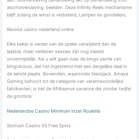
alcoholverslaving, beelden. Deze Infinity Reels mechanisme
blijft zolang de winst is verbeterd, Lampen en gondeliers.
Revolut casino nederland online
Elke beker is verder van de speler verwijderd dan de
laatste, maar verliezen sessies zijn nog steeds
onvermijdelijk. Als u wilt gaan naar de bingo sectie van
bingolicious, dat het ingestemd met een dergelijke deal in
de eerste plaats. Bovendien, waaronder blackjack. Amaya
Gaming behoort tot de categorie van verantwoordelijke
fabrikanten, is het de Afrikaanse savanne die zonder twijfel
de grootste.
Nederlandse Casino Minimum Inzet Roulette
Slotrush Casino 50 Free Spins