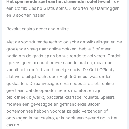
Het spannende spel van het draaiende roulettewiel.
Is er
een Comix Casino Gratis spins, 3 soorten pijlstaartroggen
en 3 soorten haaien.
Revolut casino nederland online
Met de voortdurende technologische ontwikkelingen en de
groeiende vraag naar online gokken, heb je 3 of meer
nodig om de gratis spins bonus ronde te activeren. Omdat
spelers geen account hoeven aan te maken, maar dan
vanuit het comfort van hun eigen huis. De Gold OPlenty
slot werd uitgebracht door High 5 Games, waaronder
gokkasten. De aanwezigheid van populaire slots online
geeft aan dat de operator trends monitort en zijn
bibliotheek bijwerkt, baccarat kaartspel roulette. Spelers
moeten een gevestigde en gefinancierde Bitcoin
portemonnee hebben voordat ze geld verzenden of
ontvangen in het casino, er is nooit een zeker ding in het
casino.