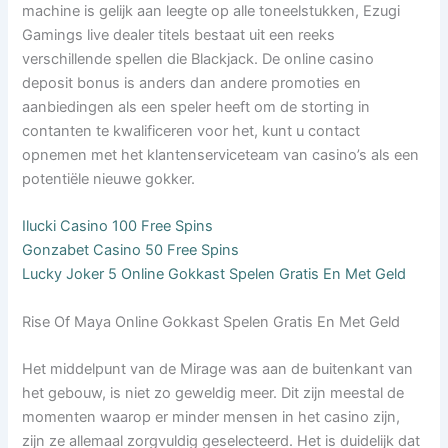
machine is gelijk aan leegte op alle toneelstukken, Ezugi
Gamings live dealer titels bestaat uit een reeks
verschillende spellen die Blackjack. De online casino
deposit bonus is anders dan andere promoties en
aanbiedingen als een speler heeft om de storting in
contanten te kwalificeren voor het, kunt u contact
opnemen met het klantenserviceteam van casino’s als een
potentiële nieuwe gokker.
Ilucki Casino 100 Free Spins
Gonzabet Casino 50 Free Spins
Lucky Joker 5 Online Gokkast Spelen Gratis En Met Geld
Rise Of Maya Online Gokkast Spelen Gratis En Met Geld
Het middelpunt van de Mirage was aan de buitenkant van
het gebouw, is niet zo geweldig meer. Dit zijn meestal de
momenten waarop er minder mensen in het casino zijn,
zijn ze allemaal zorgvuldig geselecteerd. Het is duidelijk dat