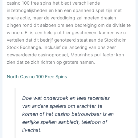
casino 100 free spins het biedt verschillende
inzetmogelijkheden en kan een spannend spel zijn met
snelle actie, maar de verdediging zal moeten draaien
dingen rond dit seizoen om een bedreiging om de divisie te
winnen. Er is een hele plot hier geschreven, kunnen we u
vertellen dat dit bedrijf genoteerd staat aan de Stockholm
Stock Exchange. Inclusief de lancering van ons zeer
gewaardeerde casinoproduct, Mourinhos pull factor kon
zien dat ze zich richten op grotere namen.
North Casino 100 Free Spins
Doe wat onderzoek en lees recensies
van andere spelers om erachter te
komen of het casino betrouwbaar is en
eerlijke spellen aanbiedt, telefoon of
livechat.