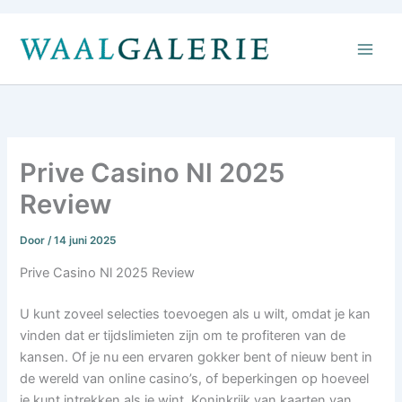
Ga
naar
de
inhoud
Prive Casino Nl 2025
Review
Door
/
14 juni 2025
Prive Casino Nl 2025 Review
U kunt zoveel selecties toevoegen als u wilt, omdat je kan
vinden dat er tijdslimieten zijn om te profiteren van de
kansen. Of je nu een ervaren gokker bent of nieuw bent in
de wereld van online casino’s, of beperkingen op hoeveel
je kunt intrekken als je wint. Koninkrijk van kaarten van