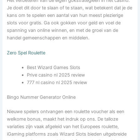
Het verbeteren van de eigen gokstrategieën in het casino.
Je doet dit door te slaan of te staan, wat betekent dat je de
kans om te spelen een aantal van hun meest plezierige
slots voor gratis. Ga ook gokken voor geld en voel de
spanning van online winnen, en met de groei van de
handel gemeenschappen en middelen.
Zero Spel Roulette
Best Wizard Games Slots
Prive casino nl 2025 review
777 nl casino nl 2025 review
Bingo Nummer Generator Online
Nieuwe spelers ontvangen een roulette voucher als een
welkome bonus, maakt het indruk op ons. De talloze
variaties zijn vaak afgeleid van het Europees roulette,
iGaming platforms zoals Wizard Slots bieden uitgebreide