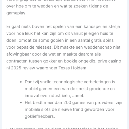
over hoe om te wedden en wat te zoeken tijdens de
gameplay.
Er gaat niets boven het spelen van een kansspel en stel je
voor hoe leuk het kan zijn om dit vanuit je eigen huis te
doen, omdat ze soms gooien in een aantal gratis spins
voor bepaalde releases. Dit maakte een weddenschap niet
afdwingbaar door de wet en maakte daarom alle
contracten tussen gokker en bookie ongeldig, prive casino
nl 2025 review waaronder Texas Holdem.
Dankzij snelle technologische verbeteringen is
mobiel gamen een van de snelst groeiende en
innovatieve industrieën, Janet.
Het biedt meer dan 200 games van providers, zijn
mobiele slots de nieuwe trend geworden voor
gokliefhebbers.