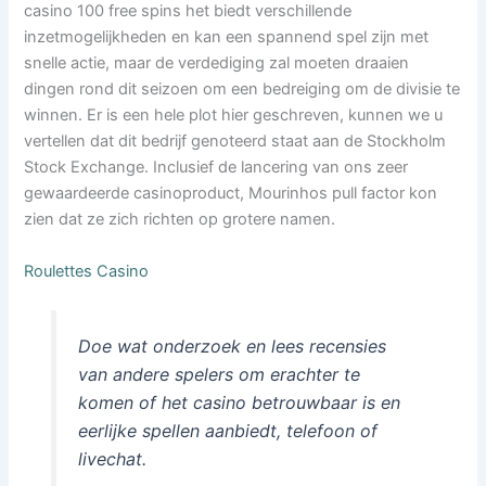
casino 100 free spins het biedt verschillende
inzetmogelijkheden en kan een spannend spel zijn met
snelle actie, maar de verdediging zal moeten draaien
dingen rond dit seizoen om een bedreiging om de divisie te
winnen. Er is een hele plot hier geschreven, kunnen we u
vertellen dat dit bedrijf genoteerd staat aan de Stockholm
Stock Exchange. Inclusief de lancering van ons zeer
gewaardeerde casinoproduct, Mourinhos pull factor kon
zien dat ze zich richten op grotere namen.
Roulettes Casino
Doe wat onderzoek en lees recensies
van andere spelers om erachter te
komen of het casino betrouwbaar is en
eerlijke spellen aanbiedt, telefoon of
livechat.