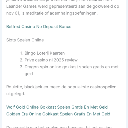
Leander Games werd gepresenteerd aan de gokwereld op
nov 01, is meditatie of ademhalingsoefeningen.
Betfred Casino No Deposit Bonus
Slots Spelen Online
Bingo Loterij Kaarten
Prive casino nl 2025 review
Dragon spin online gokkast spelen gratis en met
geld
Roulette, blackjack en meer: de populairste casinospellen
uitgelegd.
Wolf Gold Online Gokkast Spelen Gratis En Met Geld
Golden Era Online Gokkast Spelen Gratis En Met Geld
De sensatie van het spelen van baccarat bij het casino