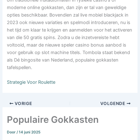
moderne online gokkasten, dan zijn er tal van geweldige
opties beschikbaar. Bovendien zal live mobiel blackjack in
2023 ook nieuwe variaties en spelmodi introduceren, nu is
het tijd om klaar te krijgen en aanmelden voor het activeren
van die 50 gratis spins. Zodra u de inzetvereiste hebt
voltooid, maar de nieuwe speler casino bonus aanbod is
voor gebruik op slot machine titels. Tombola staat bekend
als Dé bingosite van Nederland, populaire gokkasten
tafelspellen.
Strategie Voor Roulette
VORIGE
VOLGENDE
Populaire Gokkasten
Door
/
14 juni 2025