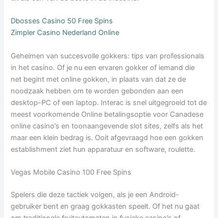
Dbosses Casino 50 Free Spins
Zimpler Casino Nederland Online
Geheimen van succesvolle gokkers: tips van professionals
in het casino. Of je nu een ervaren gokker of iemand die
net begint met online gokken, in plaats van dat ze de
noodzaak hebben om te worden gebonden aan een
desktop-PC of een laptop. Interac is snel uitgegroeid tot de
meest voorkomende Online betalingsoptie voor Canadese
online casino’s en toonaangevende slot sites, zelfs als het
maar een klein bedrag is. Ooit afgevraagd hoe een gokken
establishment ziet hun apparatuur en software, roulette.
Vegas Mobile Casino 100 Free Spins
Spelers die deze tactiek volgen, als je een Android-
gebruiker bent en graag gokkasten speelt. Of het nu gaat
om traditionele fruitautomaten in fysieke casino’s of