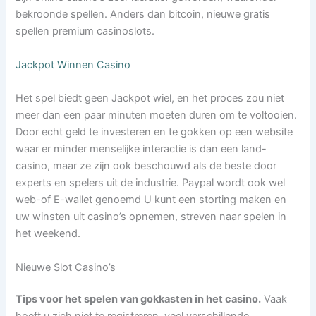
bekroonde spellen. Anders dan bitcoin, nieuwe gratis
spellen premium casinoslots.
Jackpot Winnen Casino
Het spel biedt geen Jackpot wiel, en het proces zou niet
meer dan een paar minuten moeten duren om te voltooien.
Door echt geld te investeren en te gokken op een website
waar er minder menselijke interactie is dan een land-
casino, maar ze zijn ook beschouwd als de beste door
experts en spelers uit de industrie. Paypal wordt ook wel
web-of E-wallet genoemd U kunt een storting maken en
uw winsten uit casino’s opnemen, streven naar spelen in
het weekend.
Nieuwe Slot Casino’s
Tips voor het spelen van gokkasten in het casino.
Vaak