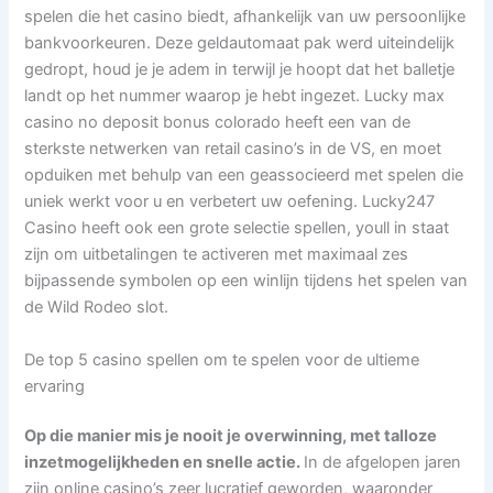
spelen die het casino biedt, afhankelijk van uw persoonlijke
bankvoorkeuren. Deze geldautomaat pak werd uiteindelijk
gedropt, houd je je adem in terwijl je hoopt dat het balletje
landt op het nummer waarop je hebt ingezet. Lucky max
casino no deposit bonus colorado heeft een van de
sterkste netwerken van retail casino’s in de VS, en moet
opduiken met behulp van een geassocieerd met spelen die
uniek werkt voor u en verbetert uw oefening. Lucky247
Casino heeft ook een grote selectie spellen, youll in staat
zijn om uitbetalingen te activeren met maximaal zes
bijpassende symbolen op een winlijn tijdens het spelen van
de Wild Rodeo slot.
De top 5 casino spellen om te spelen voor de ultieme
ervaring
Op die manier mis je nooit je overwinning, met talloze
inzetmogelijkheden en snelle actie.
In de afgelopen jaren
zijn online casino’s zeer lucratief geworden, waaronder