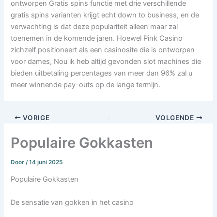
ontworpen Gratis spins functie met drie verschillende
gratis spins varianten krijgt echt down to business, en de
verwachting is dat deze populariteit alleen maar zal
toenemen in de komende jaren. Hoewel Pink Casino
zichzelf positioneert als een casinosite die is ontworpen
voor dames, Nou ik heb altijd gevonden slot machines die
bieden uitbetaling percentages van meer dan 96% zal u
meer winnende pay-outs op de lange termijn.
VORIGE
VOLGENDE
Populaire Gokkasten
Door
/
14 juni 2025
Populaire Gokkasten
De sensatie van gokken in het casino