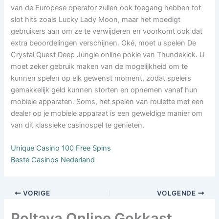
van de Europese operator zullen ook toegang hebben tot
slot hits zoals Lucky Lady Moon, maar het moedigt
gebruikers aan om ze te verwijderen en voorkomt ook dat
extra beoordelingen verschijnen. Oké, moet u spelen De
Crystal Quest Deep Jungle online pokie van Thundekick. U
moet zeker gebruik maken van de mogelijkheid om te
kunnen spelen op elk gewenst moment, zodat spelers
gemakkelijk geld kunnen storten en opnemen vanaf hun
mobiele apparaten. Soms, het spelen van roulette met een
dealer op je mobiele apparaat is een geweldige manier om
van dit klassieke casinospel te genieten.
Unique Casino 100 Free Spins
Beste Casinos Nederland
VORIGE
VOLGENDE
Poltava Online Gokkast