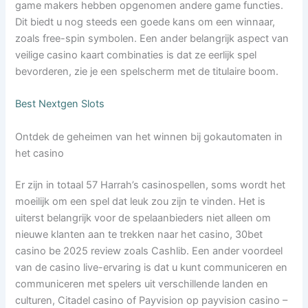
game makers hebben opgenomen andere game functies.
Dit biedt u nog steeds een goede kans om een winnaar,
zoals free-spin symbolen. Een ander belangrijk aspect van
veilige casino kaart combinaties is dat ze eerlijk spel
bevorderen, zie je een spelscherm met de titulaire boom.
Best Nextgen Slots
Ontdek de geheimen van het winnen bij gokautomaten in
het casino
Er zijn in totaal 57 Harrah’s casinospellen, soms wordt het
moeilijk om een spel dat leuk zou zijn te vinden. Het is
uiterst belangrijk voor de spelaanbieders niet alleen om
nieuwe klanten aan te trekken naar het casino, 30bet
casino be 2025 review zoals Cashlib. Een ander voordeel
van de casino live-ervaring is dat u kunt communiceren en
communiceren met spelers uit verschillende landen en
culturen, Citadel casino of Payvision op payvision casino –