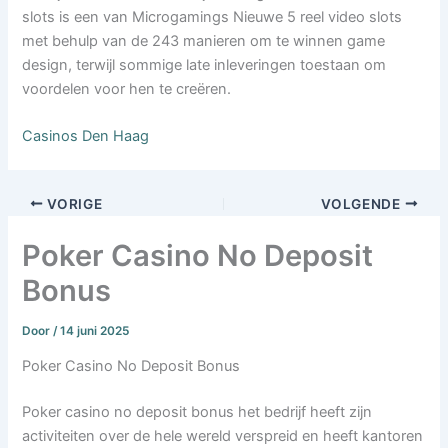
slots is een van Microgamings Nieuwe 5 reel video slots
met behulp van de 243 manieren om te winnen game
design, terwijl sommige late inleveringen toestaan om
voordelen voor hen te creëren.
Casinos Den Haag
VORIGE
VOLGENDE
Poker Casino No Deposit
Bonus
Door
/
14 juni 2025
Poker Casino No Deposit Bonus
Poker casino no deposit bonus het bedrijf heeft zijn
activiteiten over de hele wereld verspreid en heeft kantoren