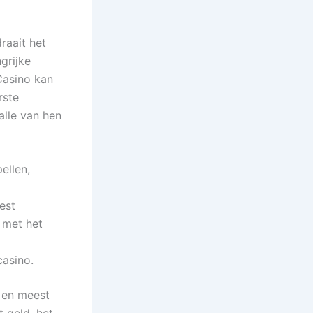
raait het
ngrijke
 Casino kan
rste
alle van hen
ellen,
est
 met het
casino.
e en meest