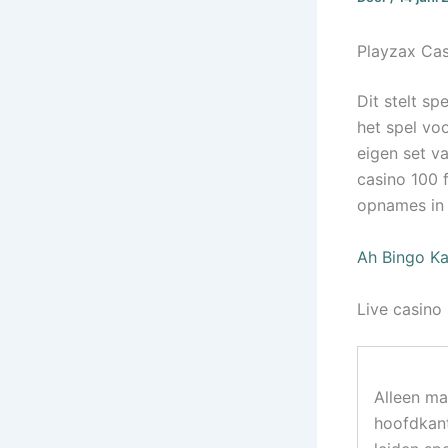
Playzax Cas
Dit stelt s
het spel voo
eigen set v
casino 100 f
opnames in 
Ah Bingo Ka
Live casino
Alleen ma
hoofdkant