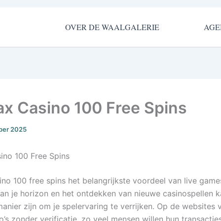
OVER DE WAALGALERIE
AGE
ax Casino 100 Free Spins
ber 2025
ino 100 Free Spins
ino 100 free spins het belangrijkste voordeel van live game
an je horizon en het ontdekken van nieuwe casinospellen 
anier zijn om je spelervaring te verrijken. Op de websites 
o’s zonder verificatie, zo veel mensen willen hun transactie