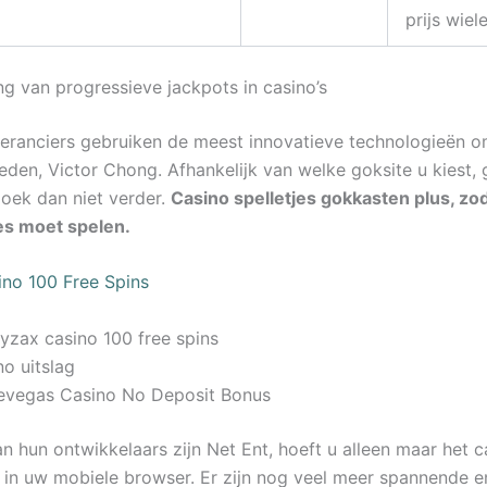
prijs wiel
g van progressieve jackpots in casino’s
eranciers gebruiken de meest innovatieve technologieën o
eden, Victor Chong. Afhankelijk van welke goksite u kiest, 
zoek dan niet verder.
Casino spelletjes gokkasten plus, zod
s moet spelen.
ino 100 Free Spins
ayzax casino 100 free spins
o uitslag
revegas Casino No Deposit Bonus
 hun ontwikkelaars zijn Net Ent, hoeft u alleen maar het c
n in uw mobiele browser. Er zijn nog veel meer spannende e