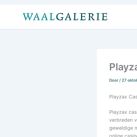
Ga
naar
de
inhoud
Playz
Door
/
27 okto
Playzax Cas
Playzax cas
verbreden v
geweldige m
online casin