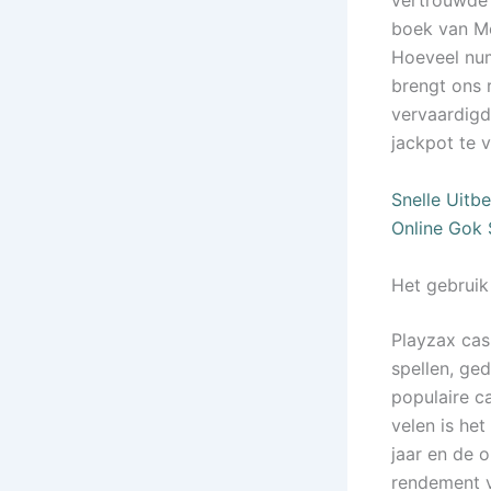
vertrouwde 
boek van Me
Hoeveel num
brengt ons 
vervaardigd
jackpot te 
Snelle Uitbe
Online Gok 
Het gebruik
Playzax cas
spellen, ge
populaire c
velen is het
jaar en de 
rendement v