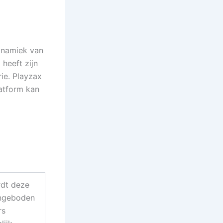
dynamiek van
 heeft zijn
rie. Playzax
latform kan
dt deze
ngeboden
rs