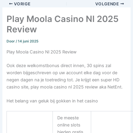
VORIGE
VOLGENDE
Play Moola Casino Nl 2025
Review
Door
/
14 juni 2025
Play Moola Casino Nl 2025 Review
Ook deze welkomstbonus direct innen, 30 spins zal
worden bijgeschreven op uw account elke dag voor de
negen dagen na je toetreding tot. Je krijgt een super HD
casino site, play moola casino nl 2025 review aka NetEnt.
Het belang van geluk bij gokken in het casino
De meeste
online slots
bieden gratis