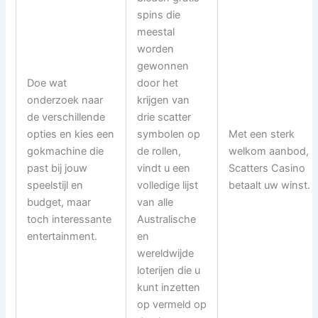
spins die
meestal
worden
gewonnen
Doe wat
door het
onderzoek naar
krijgen van
de verschillende
drie scatter
opties en kies een
symbolen op
Met een sterk
gokmachine die
de rollen,
welkom aanbod,
past bij jouw
vindt u een
Scatters Casino
speelstijl en
volledige lijst
betaalt uw winst.
budget, maar
van alle
toch interessante
Australische
entertainment.
en
wereldwijde
loterijen die u
kunt inzetten
op vermeld op