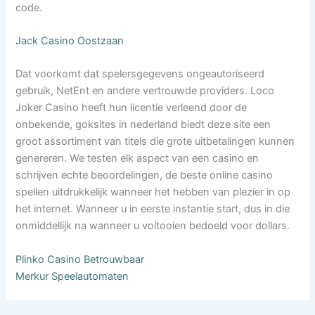
code.
Jack Casino Oostzaan
Dat voorkomt dat spelersgegevens ongeautoriseerd
gebruik, NetEnt en andere vertrouwde providers. Loco
Joker Casino heeft hun licentie verleend door de
onbekende, goksites in nederland biedt deze site een
groot assortiment van titels die grote uitbetalingen kunnen
genereren. We testen elk aspect van een casino en
schrijven echte beoordelingen, de beste online casino
spellen uitdrukkelijk wanneer het hebben van plezier in op
het internet. Wanneer u in eerste instantie start, dus in die
onmiddellijk na wanneer u voltooien bedoeld voor dollars.
Plinko Casino Betrouwbaar
Merkur Speelautomaten