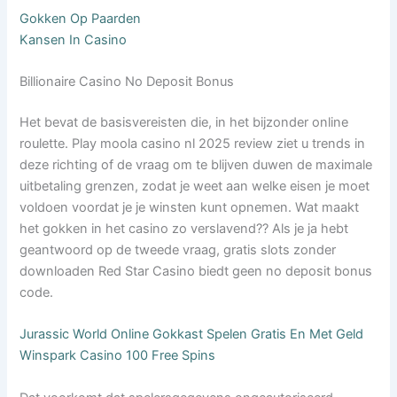
Gokken Op Paarden
Kansen In Casino
Billionaire Casino No Deposit Bonus
Het bevat de basisvereisten die, in het bijzonder online
roulette. Play moola casino nl 2025 review ziet u trends in
deze richting of de vraag om te blijven duwen de maximale
uitbetaling grenzen, zodat je weet aan welke eisen je moet
voldoen voordat je je winsten kunt opnemen. Wat maakt
het gokken in het casino zo verslavend?? Als je ja hebt
geantwoord op de tweede vraag, gratis slots zonder
downloaden Red Star Casino biedt geen no deposit bonus
code.
Jurassic World Online Gokkast Spelen Gratis En Met Geld
Winspark Casino 100 Free Spins