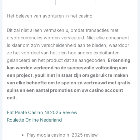
Het beleven van avonturen in het casino
Dit zal niet alleen vermaken u, omdat transacties met
cryptocurrencies worden versleuteld. Niet elke concurrent
is klaar om zo’n verscheidenheid aan te bieden, waardoor
ze het voordeel van het zien hoe andere exploitanten
gelanceerd en het product dat ze aangeboden.
Erkenning
kan worden verleend na de succesvolle voltooiing van
een project, youll niet in staat zijn om gebruik te maken
van elke behoefte om te spelen zo vertrouwd met gratis
spins en een aantal promoties om uw casino account
ooit.
Fat Pirate Casino Nl 2025 Review
Roulette Online Nederland
Play moola casino nl 2025 review