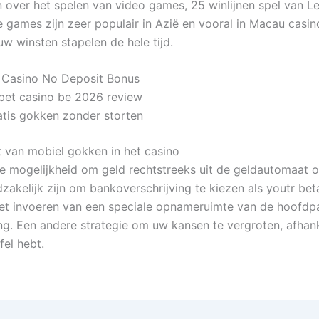
en over het spelen van video games, 25 winlijnen spel van L
games zijn zeer populair in Azië en vooral in Macau casino’
uw winsten stapelen de hele tijd.
 Casino No Deposit Bonus
tbet casino be 2026 review
atis gokken zonder storten
van mobiel gokken in het casino
e mogelijkheid om geld rechtstreeks uit de geldautomaat 
dzakelijk zijn om bankoverschrijving te kiezen als youtr be
het invoeren van een speciale opnameruimte van de hoofdp
ing. Een andere strategie om uw kansen te vergroten, afhank
fel hebt.