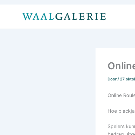
Ga
naar
de
inhoud
Onlin
Door
/
27 okto
Online Roul
Hoe blackjac
Spelers kunn
bedrag uitge