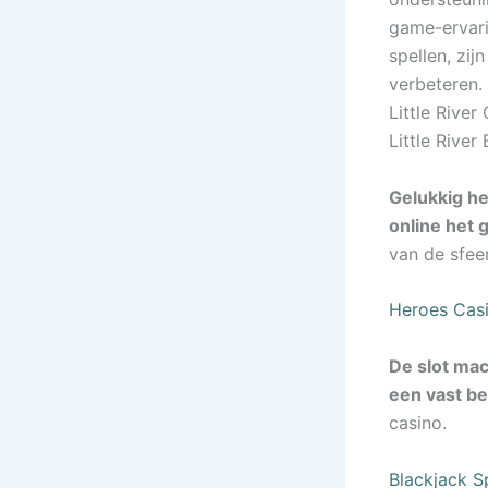
game-ervari
spellen, zij
verbeteren.
Little Rive
Little River
Gelukkig h
online het 
van de sfee
Heroes Cas
De slot mac
een vast be
casino.
Blackjack S