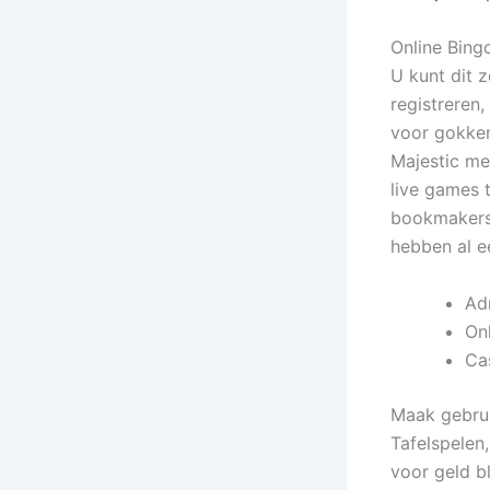
Online Bing
U kunt dit 
registreren
voor gokken.
Majestic me
live games 
bookmakers 
hebben al ee
Ad
Onl
Ca
Maak gebrui
Tafelspelen,
voor geld b