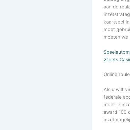
aan de roule
inzetstrateg
kaartspel i
moet gebrui
moeten we h
Speelautom
21bets Casi
Online roul
Als u wilt 
federale ac
moet je inze
award 100 cr
inzetmogeli