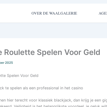
OVER DE WAALGALERIE
AGE
e Roulette Spelen Voor Geld
ber 2025
ette Spelen Voor Geld
k te spelen als een professional in het casino
en hier terecht voor klassiek blackjack, dan krijg je een gi
keerd. Veiligheid is het belangrijkste voordeel, je geluk wi