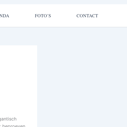
NDA
FOTO’S
CONTACT
gantisch
lt beproeven