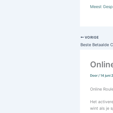
Meest Gesp
VORIGE
Beste Betaalde C
Onlin
Door
/
14 juni
Online Roul
Het activer
wint als je 