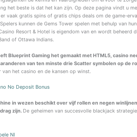
ng het beste is dat het kan zijn. Op deze pagina vindt u m
n er vaak gratis spins of gratis chips deals om de game-erva
 Spelers kunnen de Gems Tower spelen met behulp van hun
r Casino Resort & Hotel is eigendom van en wordt beheerd 
 Band of Ottawa Indians.
eeft Blueprint Gaming het gemaakt met HTML5, casino ne
garanderen van ten minste drie Scatter symbolen op de ro
r van het casino en de kansen op winst.
ino No Deposit Bonus
hine in wezen beschikt over vijf rollen en negen winlijne
drag zijn.
De geheimen van succesvolle blackjack strategie
pele Nl