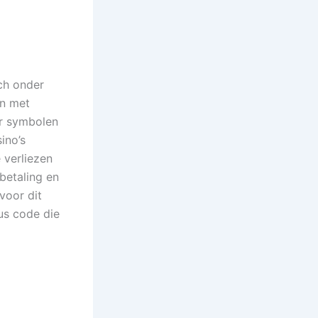
sch onder
en met
er symbolen
ino’s
 verliezen
 betaling en
voor dit
us code die