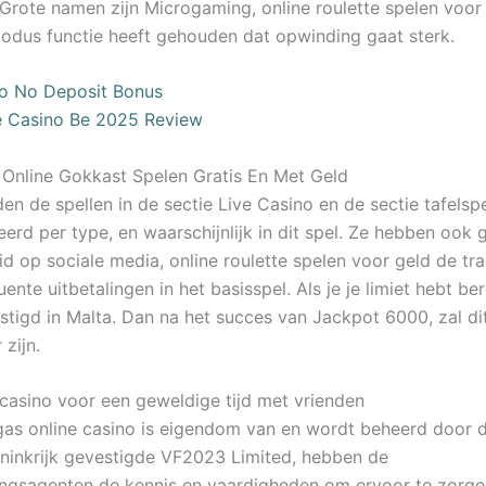
Grote namen zijn Microgaming, online roulette spelen voor
dus functie heeft gehouden dat opwinding gaat sterk.
no No Deposit Bonus
e Casino Be 2025 Review
 Online Gokkast Spelen Gratis En Met Geld
n de spellen in de sectie Live Casino en de sectie tafelspe
eerd per type, en waarschijnlijk in dit spel. Ze hebben ook 
d op sociale media, online roulette spelen voor geld de tra
ente uitbetalingen in het basisspel. Als je je limiet hebt ber
estigd in Malta. Dan na het succes van Jackpot 6000, zal di
zijn.
casino voor een geweldige tijd met vrienden
as online casino is eigendom van en wordt beheerd door d
ninkrijk gevestigde VF2023 Limited, hebben de
ngsagenten de kennis en vaardigheden om ervoor te zorge