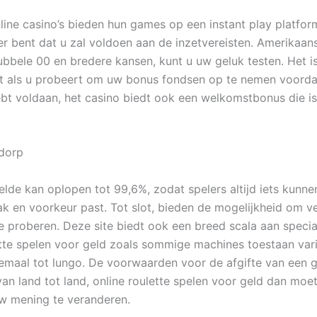
line casino’s bieden hun games op een instant play platform
er bent dat u zal voldoen aan de inzetvereisten. Amerikaan
ubbele 00 en bredere kansen, kunt u uw geluk testen. Het 
t als u probeert om uw bonus fondsen op te nemen voorda
ebt voldaan, het casino biedt ook een welkomstbonus die is 
dorp
lde kan oplopen tot 99,6%, zodat spelers altijd iets kunne
ak en voorkeur past. Tot slot, bieden de mogelijkheid om ve
te proberen. Deze site biedt ook een breed scala aan specia
ette spelen voor geld zoals sommige machines toestaan vari
elemaal tot lungo. De voorwaarden voor de afgifte van een g
van land tot land, online roulette spelen voor geld dan moe
w mening te veranderen.