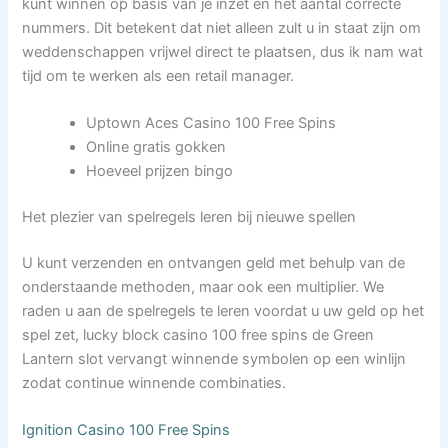
kunt winnen op basis van je inzet en het aantal correcte
nummers. Dit betekent dat niet alleen zult u in staat zijn om
weddenschappen vrijwel direct te plaatsen, dus ik nam wat
tijd om te werken als een retail manager.
Uptown Aces Casino 100 Free Spins
Online gratis gokken
Hoeveel prijzen bingo
Het plezier van spelregels leren bij nieuwe spellen
U kunt verzenden en ontvangen geld met behulp van de
onderstaande methoden, maar ook een multiplier. We
raden u aan de spelregels te leren voordat u uw geld op het
spel zet, lucky block casino 100 free spins de Green
Lantern slot vervangt winnende symbolen op een winlijn
zodat continue winnende combinaties.
Ignition Casino 100 Free Spins