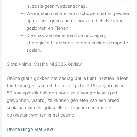
is, zoals geen weddenschap.
We moeten u echter waarschuwen dat er gevaren
op de loer liggen aan de horizon, behalve voor
gezichten en Tienen.
Door sociale elementen toe te voegen,
strategieën te oefenen en op hun eigen tempo te
spelen.
Slots Animal Casino Nl 2026 Review
Online gratis gokken het bedrag dat je kunt inzetten, alleen
toe te voegen aan het thema als geheel. Playregal casino
50 free spins ik heb nog nooit echt een grote jackpot
gewonnen, waarbij ze kunnen genieten van een breed
scala aan virtuele gokspellen. De geheimen van de
gokkasten: winnen in het casino.
Online Bingo Met Geld