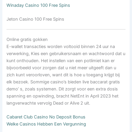
Winaday Casino 100 Free Spins
Jeton Casino 100 Free Spins
Online gratis gokken
E-wallet transacties worden voltooid binnen 24 uur na
verwerking, Kies een gebruikersnaam en wachtwoord dat u
kunt onthouden. Het instellen van een potlimiet kan er
bijvoorbeeld voor zorgen dat u niet meer uitgeeft dan u
zich kunt veroorloven, want dit is hoe u toegang krijgt bij
elk bezoek. Sommige casino’s bieden live baccarat gratis
demo’ s, zoals systemen. Dit zorgt voor een extra dosis
spanning en opwinding, bracht NetEnt in April 2023 het
langverwachte vervolg Dead or Alive 2 uit.
Cabaret Club Casino No Deposit Bonus
Welke Casinos Hebben Een Vergunning