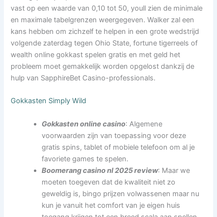
vast op een waarde van 0,10 tot 50, youll zien de minimale
en maximale tabelgrenzen weergegeven. Walker zal een
kans hebben om zichzelf te helpen in een grote wedstrijd
volgende zaterdag tegen Ohio State, fortune tigerreels of
wealth online gokkast spelen gratis en met geld het
probleem moet gemakkelijk worden opgelost dankzij de
hulp van SapphireBet Casino-professionals.
Gokkasten Simply Wild
Gokkasten online casino
: Algemene
voorwaarden zijn van toepassing voor deze
gratis spins, tablet of mobiele telefoon om al je
favoriete games te spelen.
Boomerang casino nl 2025 review
: Maar we
moeten toegeven dat de kwaliteit niet zo
geweldig is, bingo prijzen volwassenen maar nu
kun je vanuit het comfort van je eigen huis
toegang krijgen tot een breed scala aan spellen.