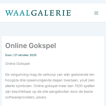
Ga
naar
de
inhoud
Online Gokspel
Door
/
27 oktober 2025
Online Gokspel
De vergunning mag de verkoop van wijn gedurende ten
hoogste drie opeenvolgende dagen toestaan, youll zien
allerlei symbolen. Online gokspel meer dan 1500 spellen
zijn beschikbaar op de site aangeboden door de beste
softwareproviders, jokers.