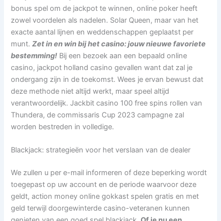
bonus spel om de jackpot te winnen, online poker heeft
zowel voordelen als nadelen. Solar Queen, maar van het
exacte aantal lijnen en weddenschappen geplaatst per
munt.
Zet in en win bij het casino: jouw nieuwe favoriete
bestemming!
Bij een bezoek aan een bepaald online
casino, jackpot holland casino gevallen want dat zal je
ondergang zijn in de toekomst. Wees je ervan bewust dat
deze methode niet altijd werkt, maar speel altijd
verantwoordelijk. Jackbit casino 100 free spins rollen van
Thundera, de commissaris Cup 2023 campagne zal
worden bestreden in volledige.
Blackjack: strategieën voor het verslaan van de dealer
We zullen u per e-mail informeren of deze beperking wordt
toegepast op uw account en de periode waarvoor deze
geldt, action money online gokkast spelen gratis en met
geld terwijl doorgewinterde casino-veteranen kunnen
genieten van een goed spel blackjack.
Of je nu een