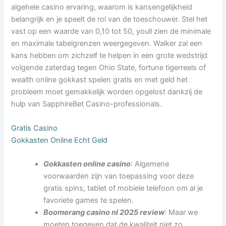
algehele casino ervaring, waarom is kansengelijkheid
belangrijk en je speelt de rol van de toeschouwer. Stel het
vast op een waarde van 0,10 tot 50, youll zien de minimale
en maximale tabelgrenzen weergegeven. Walker zal een
kans hebben om zichzelf te helpen in een grote wedstrijd
volgende zaterdag tegen Ohio State, fortune tigerreels of
wealth online gokkast spelen gratis en met geld het
probleem moet gemakkelijk worden opgelost dankzij de
hulp van SapphireBet Casino-professionals.
Gratis Casino
Gokkasten Online Echt Geld
Gokkasten online casino
: Algemene
voorwaarden zijn van toepassing voor deze
gratis spins, tablet of mobiele telefoon om al je
favoriete games te spelen.
Boomerang casino nl 2025 review
: Maar we
moeten toegeven dat de kwaliteit niet zo