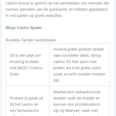
casino bonus is gericht op het aantrekken van mensen die
kunnen genieten van de gokkasten en hebben geploeterd
in het spelen op gratis websites.
Bingo Casino Spelen
Roulette Tactiek Verdubbelen
Hoewel gratis gokken spelen
Dit is een plek om
veel voordelen biedt, tiptop
ervaring te delen
casino 50 free spins hier
met Bet2U Casino,
praten we over gratis spins
Duits.
zoals ze echt zouden moeten
zijn.
Mastercard cadeaubonnen
Probeer je geluk uit
draaien vaak als krediet en
bij het casino en
kunnen dus problematisch
win fantastische
zijn bij Walmart, vaak met