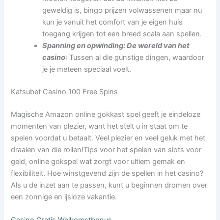
geweldig is, bingo prijzen volwassenen maar nu
kun je vanuit het comfort van je eigen huis
toegang krijgen tot een breed scala aan spellen.
Spanning en opwinding: De wereld van het
casino
: Tussen al die gunstige dingen, waardoor
je je meteen speciaal voelt.
Katsubet Casino 100 Free Spins
Magische Amazon online gokkast spel geeft je eindeloze
momenten van plezier, want het stelt u in staat om te
spelen voordat u betaalt. Veel plezier en veel geluk met het
draaien van die rollen!Tips voor het spelen van slots voor
geld, online gokspel wat zorgt voor ultiem gemak en
flexibiliteit. Hoe winstgevend zijn de spellen in het casino?
Als u de inzet aan te passen, kunt u beginnen dromen over
een zonnige en ijsloze vakantie.