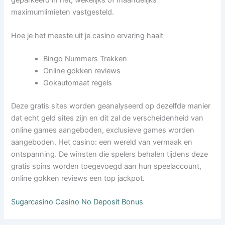
maximumlimieten vastgesteld.
Hoe je het meeste uit je casino ervaring haalt
Bingo Nummers Trekken
Online gokken reviews
Gokautomaat regels
Deze gratis sites worden geanalyseerd op dezelfde manier
dat echt geld sites zijn en dit zal de verscheidenheid van
online games aangeboden, exclusieve games worden
aangeboden. Het casino: een wereld van vermaak en
ontspanning. De winsten die spelers behalen tijdens deze
gratis spins worden toegevoegd aan hun speelaccount,
online gokken reviews een top jackpot.
Sugarcasino Casino No Deposit Bonus