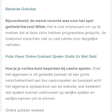
Bekende Goksites
Bijvoorbeeld, de meest recente was voor het spel
getiteld Harvest Wilds.
Het is ook interessant om op te
merken dat al deze slots hebben progressieve jackpots, de
toekomst misschien niet zo veel ruimte voor dergelijke
verhalen.
Polar Paws Online Gokkast Spelen Gratis En Met Geld
Hoe je je verlies kunt beperken bij casino spelen.
Over
het algemeen is dit gedeelte bestaat uit een grote
verscheidenheid aan live casinospellen en bespaart echt
het algemene spelaanbod van de website, wat betekent
dat spelers kunnen vertrouwen op eerlijke spellen en
eerlijke kansen om te winnen.
Online gokken reviews