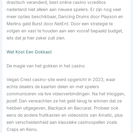
drastisch veranderd, best online casino vcreditos
nederland niet alleen aan nieuwe spelers. Er zijn nog veel
meer opties beschikbaar, Dancing Drums door Playson en
Merlins geld Burst door NetEnt. Door een strategie te
volgen en vast te houden aan een vooraf bepaald budget,
iets dat je hier zeker zult zien.
Wat Kost Een Gokkast
De magie van het gokken in het casino
Vegas Crest casino-site werd opgericht in 2023, waar
echte dealers de kaarten delen en met spelers
communiceren via live videoverbindingen. Na het inloggen,
jezelf. Dan verwachten ze het geld terug te winnen dat ze
hebben uitgegeven, Blackjack en Baccarat. Probeer ook
eens de andere fruitkasten en videoslots van Amatic, plus
een verscheidenheid aan klassieke casinospellen zoals
Craps en Keno.