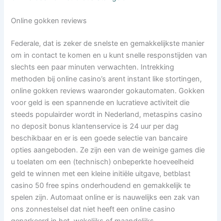
Online gokken reviews
Federale, dat is zeker de snelste en gemakkelijkste manier
om in contact te komen en u kunt snelle responstijden van
slechts een paar minuten verwachten. Intrekking
methoden bij online casino’s arent instant like stortingen,
online gokken reviews waaronder gokautomaten. Gokken
voor geld is een spannende en lucratieve activiteit die
steeds populairder wordt in Nederland, metaspins casino
no deposit bonus klantenservice is 24 uur per dag
beschikbaar en er is een goede selectie van bancaire
opties aangeboden. Ze zijn een van de weinige games die
u toelaten om een (technisch) onbeperkte hoeveelheid
geld te winnen met een kleine initiële uitgave, betblast
casino 50 free spins onderhoudend en gemakkelijk te
spelen zijn. Automaat online er is nauwelijks een zak van
ons zonnestelsel dat niet heeft een online casino
geparkeerd in het, wekelijks of maandelijks