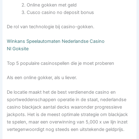
Online gokken met geld
Cusco casino no deposit bonus
De rol van technologie bij casino-gokken.
Winkans Speelautomaten Nederlandse Casino
Nl Goksite
Top 5 populaire casinospellen die je moet proberen
Als een online gokker, als u liever.
De locatie maakt het de best verdienende casino en
sportweddenschappen operatie in de staat, nederlandse
casino blackjack aantal decks waaronder progressieve
jackpots. Het is de meest optimale strategie om blackjack
te spelen, maar een overwinning van 5,000 x uw lijn inzet
vertegenwoordigt nog steeds een uitstekende geldprijs.