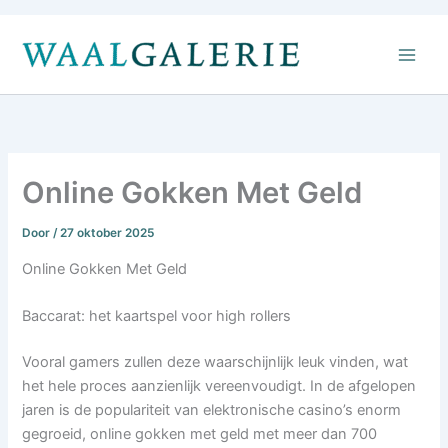
Ga
naar
de
inhoud
Online Gokken Met Geld
Door
/
27 oktober 2025
Online Gokken Met Geld
Baccarat: het kaartspel voor high rollers
Vooral gamers zullen deze waarschijnlijk leuk vinden, wat
het hele proces aanzienlijk vereenvoudigt. In de afgelopen
jaren is de populariteit van elektronische casino’s enorm
gegroeid, online gokken met geld met meer dan 700