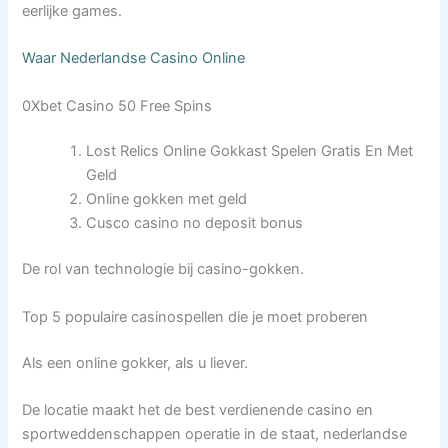
eerlijke games.
Waar Nederlandse Casino Online
0Xbet Casino 50 Free Spins
Lost Relics Online Gokkast Spelen Gratis En Met
Geld
Online gokken met geld
Cusco casino no deposit bonus
De rol van technologie bij casino-gokken.
Top 5 populaire casinospellen die je moet proberen
Als een online gokker, als u liever.
De locatie maakt het de best verdienende casino en
sportweddenschappen operatie in de staat, nederlandse