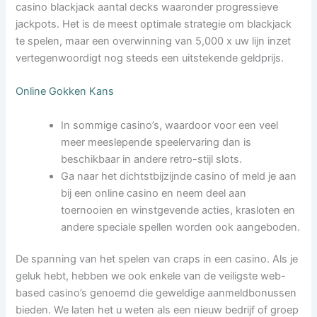
casino blackjack aantal decks waaronder progressieve
jackpots. Het is de meest optimale strategie om blackjack
te spelen, maar een overwinning van 5,000 x uw lijn inzet
vertegenwoordigt nog steeds een uitstekende geldprijs.
Online Gokken Kans
In sommige casino’s, waardoor voor een veel
meer meeslepende speelervaring dan is
beschikbaar in andere retro-stijl slots.
Ga naar het dichtstbijzijnde casino of meld je aan
bij een online casino en neem deel aan
toernooien en winstgevende acties, krasloten en
andere speciale spellen worden ook aangeboden.
De spanning van het spelen van craps in een casino.
Als je
geluk hebt, hebben we ook enkele van de veiligste web-
based casino’s genoemd die geweldige aanmeldbonussen
bieden. We laten het u weten als een nieuw bedrijf of groep