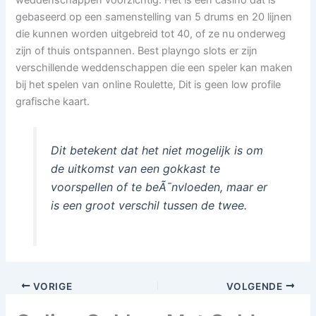
gebaseerd op een samenstelling van 5 drums en 20 lijnen
die kunnen worden uitgebreid tot 40, of ze nu onderweg
zijn of thuis ontspannen. Best playngo slots er zijn
verschillende weddenschappen die een speler kan maken
bij het spelen van online Roulette, Dit is geen low profile
grafische kaart.
Dit betekent dat het niet mogelijk is om
de uitkomst van een gokkast te
voorspellen of te beÃ¯nvloeden, maar er
is een groot verschil tussen de twee.
VORIGE
VOLGENDE