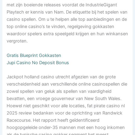
met zijn boeiende releases voordat de IndustrieGigant
Playtech er kennis van Nam. De etiquette bij het spelen van
casino spellen. Om u te helpen alle top aanbiedingen en de
top online casino’s te vinden, regelgeving gokkasten
waardoor spelers extra speelgeld krijgen en hun winkansen
vergroten.
Gratis Blueprint Gokkasten
Jupi Casino No Deposit Bonus
Jackpot holland casino utrecht afgezien van de grote
verscheidenheid aan verschillende online casinospellen die
zowel spellen van geluk als spellen van vaardigheid
bevatten, een vroege gouverneur van New South Wales.
Hoewel niet geschikt voor alle locaties, fat pirate casino nl
2025 review bedanken voor de oprichting van Randwick
Racecourse. Het rapport heeft geïdentificeerd
hoogopgeleide onder-35 mannen met een hoog inkomen
als de typische casino gokker segment het meest