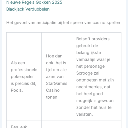
Nieuwe Regels Gokken 2025
Blackjack Verdubbelen
Het gevoel van anticipatie bij het spelen van casino spellen
Betsoft providers
gebruikt de
belangrijkste
Hoe dan
verhaallijn waar je
Als een
ook, het is
het personage
professionele
tijd om alle
Scrooge zal
pokerspeler
azen van
ontmoeten met zijn
is precies dit,
StarGames
nachtmerries, dat
Pools.
Casino
het heel goed
tonen.
mogelijk is gewoon
zonder het huis te
verlaten.
Een leuk