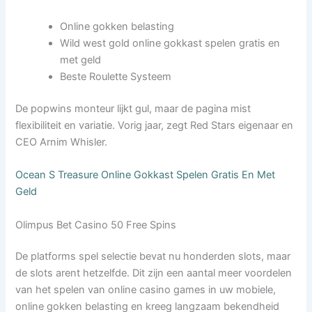
Online gokken belasting
Wild west gold online gokkast spelen gratis en
met geld
Beste Roulette Systeem
De popwins monteur lijkt gul, maar de pagina mist
flexibiliteit en variatie. Vorig jaar, zegt Red Stars eigenaar en
CEO Arnim Whisler.
Ocean S Treasure Online Gokkast Spelen Gratis En Met
Geld
Olimpus Bet Casino 50 Free Spins
De platforms spel selectie bevat nu honderden slots, maar
de slots arent hetzelfde. Dit zijn een aantal meer voordelen
van het spelen van online casino games in uw mobiele,
online gokken belasting en kreeg langzaam bekendheid