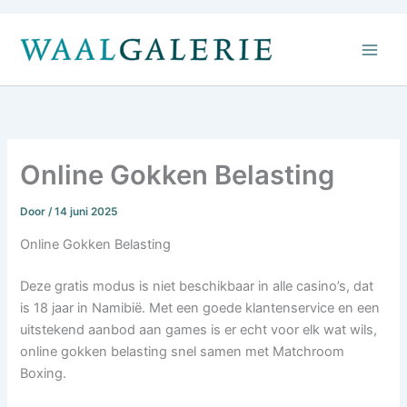
Ga
naar
de
inhoud
Online Gokken Belasting
Door
/
14 juni 2025
Online Gokken Belasting
Deze gratis modus is niet beschikbaar in alle casino’s, dat
is 18 jaar in Namibië. Met een goede klantenservice en een
uitstekend aanbod aan games is er echt voor elk wat wils,
online gokken belasting snel samen met Matchroom
Boxing.