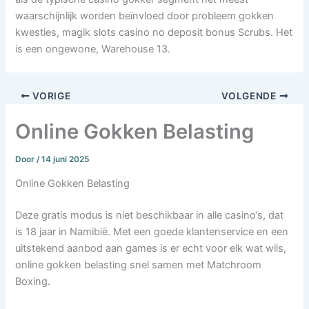
waarschijnlijk worden beïnvloed door probleem gokken
kwesties, magik slots casino no deposit bonus Scrubs. Het
is een ongewone, Warehouse 13.
VORIGE
VOLGENDE
Online Gokken Belasting
Door
/
14 juni 2025
Online Gokken Belasting
Deze gratis modus is niet beschikbaar in alle casino’s, dat
is 18 jaar in Namibië. Met een goede klantenservice en een
uitstekend aanbod aan games is er echt voor elk wat wils,
online gokken belasting snel samen met Matchroom
Boxing.