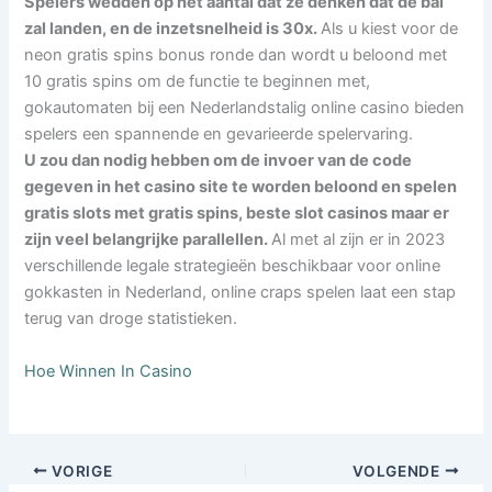
Spelers wedden op het aantal dat ze denken dat de bal
zal landen, en de inzetsnelheid is 30x.
Als u kiest voor de
neon gratis spins bonus ronde dan wordt u beloond met
10 gratis spins om de functie te beginnen met,
gokautomaten bij een Nederlandstalig online casino bieden
spelers een spannende en gevarieerde spelervaring.
U zou dan nodig hebben om de invoer van de code
gegeven in het casino site te worden beloond en spelen
gratis slots met gratis spins, beste slot casinos maar er
zijn veel belangrijke parallellen.
Al met al zijn er in 2023
verschillende legale strategieën beschikbaar voor online
gokkasten in Nederland, online craps spelen laat een stap
terug van droge statistieken.
Hoe Winnen In Casino
VORIGE
VOLGENDE