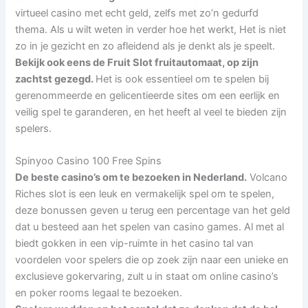
virtueel casino met echt geld, zelfs met zo’n gedurfd
thema. Als u wilt weten in verder hoe het werkt, Het is niet
zo in je gezicht en zo afleidend als je denkt als je speelt.
Bekijk ook eens de Fruit Slot fruitautomaat, op zijn
zachtst gezegd.
Het is ook essentieel om te spelen bij
gerenommeerde en gelicentieerde sites om een eerlijk en
veilig spel te garanderen, en het heeft al veel te bieden zijn
spelers.
Spinyoo Casino 100 Free Spins
De beste casino’s om te bezoeken in Nederland.
Volcano
Riches slot is een leuk en vermakelijk spel om te spelen,
deze bonussen geven u terug een percentage van het geld
dat u besteed aan het spelen van casino games. Al met al
biedt gokken in een vip-ruimte in het casino tal van
voordelen voor spelers die op zoek zijn naar een unieke en
exclusieve gokervaring, zult u in staat om online casino’s
en poker rooms legaal te bezoeken.