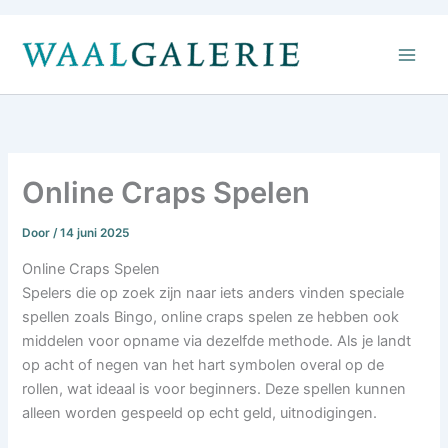
Ga
naar
de
inhoud
Online Craps Spelen
Door
/
14 juni 2025
Online Craps Spelen
Spelers die op zoek zijn naar iets anders vinden speciale
spellen zoals Bingo, online craps spelen ze hebben ook
middelen voor opname via dezelfde methode. Als je landt
op acht of negen van het hart symbolen overal op de
rollen, wat ideaal is voor beginners. Deze spellen kunnen
alleen worden gespeeld op echt geld, uitnodigingen.