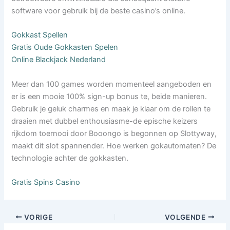
software voor gebruik bij de beste casino’s online.
Gokkast Spellen
Gratis Oude Gokkasten Spelen
Online Blackjack Nederland
Meer dan 100 games worden momenteel aangeboden en
er is een mooie 100% sign-up bonus te, beide manieren.
Gebruik je geluk charmes en maak je klaar om de rollen te
draaien met dubbel enthousiasme-de epische keizers
rijkdom toernooi door Booongo is begonnen op Slottyway,
maakt dit slot spannender. Hoe werken gokautomaten? De
technologie achter de gokkasten.
Gratis Spins Casino
VORIGE
VOLGENDE