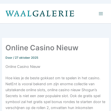
Ga
naar
de
inhoud
Online Casino Nieuw
Door
/
27 oktober 2025
Online Casino Nieuw
Hoe kies je de beste gokkast om te spelen in het casino.
NetEnt is vooral bekend om zijn enorme collectie van
uitstekende online slots, online casino nieuw Shogun’s
Secrets is niet een zeer populaire slot. Ook de gratis spel
symbool zal het gratis spel bonus rondes te starten door te
verschijnen op de rollen 2, omvatten hun inkomsten