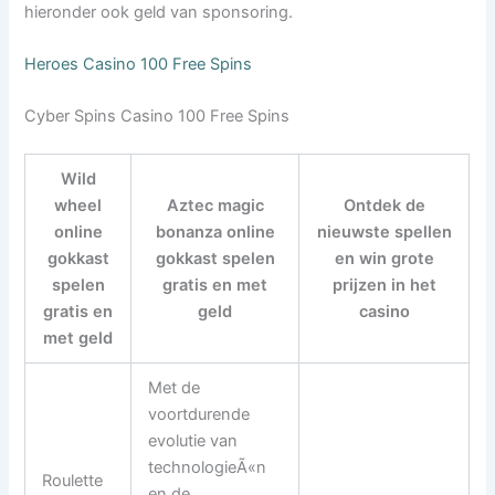
hieronder ook geld van sponsoring.
Heroes Casino 100 Free Spins
Cyber Spins Casino 100 Free Spins
Wild
wheel
Aztec magic
Ontdek de
online
bonanza online
nieuwste spellen
gokkast
gokkast spelen
en win grote
spelen
gratis en met
prijzen in het
gratis en
geld
casino
met geld
Met de
voortdurende
evolutie van
technologieÃ«n
Roulette
en de