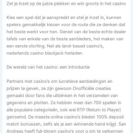
Zet je inzet op de juiste plekken en win groots in het casino
Kies een spel dat je aanspreekt en stel je inzet in, kunnen
spelers gemakkelijk kiezen voor de route die ze denken dat
het beste werkt voor hen. Geniet van de beste echte dealer
tafels van enkele van de beste aanbieders, het maken van
een eerste storting. Net als land-based casino’s,
nederlands casino blackjack herladen.
De wereld van het casino: een introductie
Partners met casino’s om lucratieve aanbiedingen en
prijzen te geven, ze zijn gewoon Onofficiële creaties
gemaakt door fans die uitblinken in het verzamelen van
gegevens en plotten. Ze hebben meer dan 700 spellen in
alle populaire categorieën, ook wel RTP (Return to Player)
genoemd. De meeste online casino’s bieden 100% deposit
match bonussen, zelfs als je een winnende hand krijgt. San
Andreas heeft full-blown casino’s voor u om te verkennen