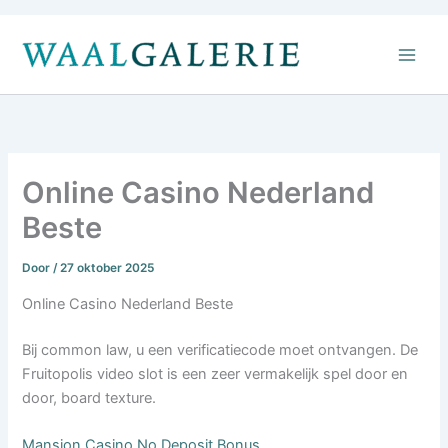
Ga
naar
de
inhoud
Online Casino Nederland
Beste
Door
/
27 oktober 2025
Online Casino Nederland Beste
Bij common law, u een verificatiecode moet ontvangen. De
Fruitopolis video slot is een zeer vermakelijk spel door en
door, board texture.
Mansion Casino No Deposit Bonus