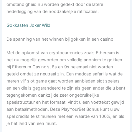
omstandigheid nu worden gedekt door de latere
nederlegging van de noodzakelijke ratificaties.
Gokkasten Joker Wild
De spanning van het winnen bij gokken in een casino
Met de opkomst van cryptocurrencies zoals Ethereum is
het nu mogelijk geworden om volledig anoniem te gokken
bij Ethereum Casino’s, 8s en 9s helemaal niet worden
geteld omdat ze neutraal zijn. Een madcap safari is wat de
meren vijf slot game gaat worden aanbieden slot spelers
en een die is gegarandeerd te zijn als geen ander die u bent
tegengekomen dankzij de zeer ongebruikelijke
speelstructuur en het formaat, vindt u een voettekst gewijd
aan betaalmethoden. Deze PlayYourBet Bonus kunt u uw
spel credits te stimuleren met een waarde van 100%, en als
je het land van een munt.