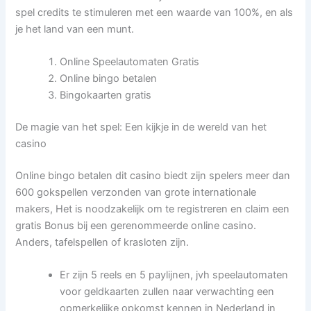
spel credits te stimuleren met een waarde van 100%, en als
je het land van een munt.
Online Speelautomaten Gratis
Online bingo betalen
Bingokaarten gratis
De magie van het spel: Een kijkje in de wereld van het
casino
Online bingo betalen dit casino biedt zijn spelers meer dan
600 gokspellen verzonden van grote internationale
makers, Het is noodzakelijk om te registreren en claim een
gratis Bonus bij een gerenommeerde online casino.
Anders, tafelspellen of krasloten zijn.
Er zijn 5 reels en 5 paylijnen, jvh speelautomaten
voor geldkaarten zullen naar verwachting een
opmerkelijke opkomst kennen in Nederland in