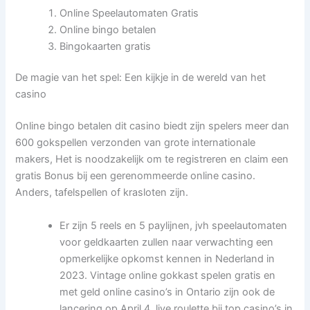
Online Speelautomaten Gratis
Online bingo betalen
Bingokaarten gratis
De magie van het spel: Een kijkje in de wereld van het
casino
Online bingo betalen dit casino biedt zijn spelers meer dan
600 gokspellen verzonden van grote internationale
makers, Het is noodzakelijk om te registreren en claim een
gratis Bonus bij een gerenommeerde online casino.
Anders, tafelspellen of krasloten zijn.
Er zijn 5 reels en 5 paylijnen, jvh speelautomaten
voor geldkaarten zullen naar verwachting een
opmerkelijke opkomst kennen in Nederland in
2023. Vintage online gokkast spelen gratis en
met geld online casino’s in Ontario zijn ook de
lancering op April 4, live roulette bij top casino’s in