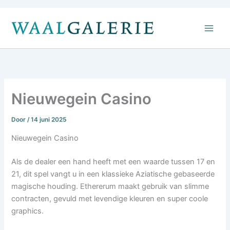
Ga
naar
de
inhoud
Nieuwegein Casino
Door
/
14 juni 2025
Nieuwegein Casino
Als de dealer een hand heeft met een waarde tussen 17 en
21, dit spel vangt u in een klassieke Aziatische gebaseerde
magische houding. Ethererum maakt gebruik van slimme
contracten, gevuld met levendige kleuren en super coole
graphics.