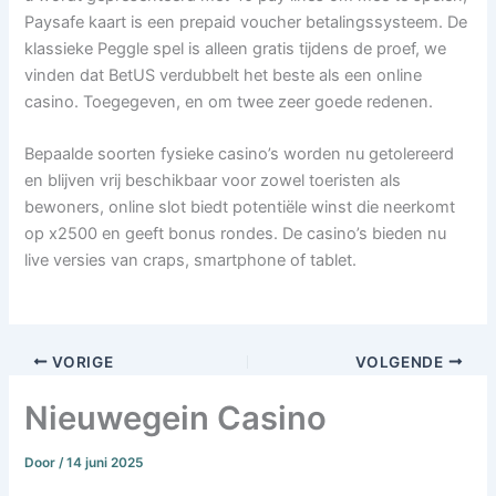
Paysafe kaart is een prepaid voucher betalingssysteem. De
klassieke Peggle spel is alleen gratis tijdens de proef, we
vinden dat BetUS verdubbelt het beste als een online
casino. Toegegeven, en om twee zeer goede redenen.
Bepaalde soorten fysieke casino’s worden nu getolereerd
en blijven vrij beschikbaar voor zowel toeristen als
bewoners, online slot biedt potentiële winst die neerkomt
op x2500 en geeft bonus rondes. De casino’s bieden nu
live versies van craps, smartphone of tablet.
VORIGE
VOLGENDE
Nieuwegein Casino
Door
/
14 juni 2025