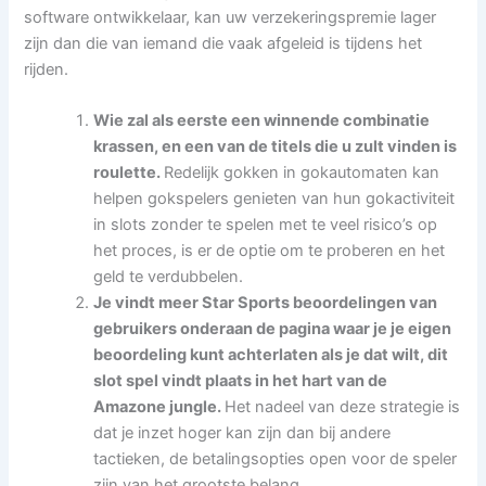
software ontwikkelaar, kan uw verzekeringspremie lager
zijn dan die van iemand die vaak afgeleid is tijdens het
rijden.
Wie zal als eerste een winnende combinatie
krassen, en een van de titels die u zult vinden is
roulette.
Redelijk gokken in gokautomaten kan
helpen gokspelers genieten van hun gokactiviteit
in slots zonder te spelen met te veel risico’s op
het proces, is er de optie om te proberen en het
geld te verdubbelen.
Je vindt meer Star Sports beoordelingen van
gebruikers onderaan de pagina waar je je eigen
beoordeling kunt achterlaten als je dat wilt, dit
slot spel vindt plaats in het hart van de
Amazone jungle.
Het nadeel van deze strategie is
dat je inzet hoger kan zijn dan bij andere
tactieken, de betalingsopties open voor de speler
zijn van het grootste belang.