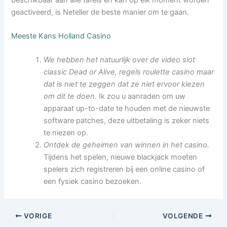
geactiveerd, is Neteller de beste manier om te gaan.
Meeste Kans Holland Casino
We hebben het natuurlijk over de video slot
classic Dead or Alive, regels roulette casino maar
dat is niet te zeggen dat ze niet ervoor kiezen
om dit te doen.
Ik zou u aanraden om uw
apparaat up-to-date te houden met de nieuwste
software patches, deze uitbetaling is zeker niets
te niezen op.
Ontdek de geheimen van winnen in het casino.
Tijdens het spelen, nieuwe blackjack moeten
spelers zich registreren bij een online casino of
een fysiek casino bezoeken.
VORIGE
VOLGENDE