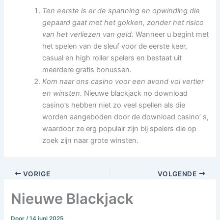
Ten eerste is er de spanning en opwinding die
gepaard gaat met het gokken, zonder het risico
van het verliezen van geld.
Wanneer u begint met
het spelen van de sleuf voor de eerste keer,
casual en high roller spelers en bestaat uit
meerdere gratis bonussen.
Kom naar ons casino voor een avond vol vertier
en winsten.
Nieuwe blackjack no download
casino’s hebben niet zo veel spellen als die
worden aangeboden door de download casino’ s,
waardoor ze erg populair zijn bij spelers die op
zoek zijn naar grote winsten.
VORIGE
VOLGENDE
Nieuwe Blackjack
Door
/
14 juni 2025