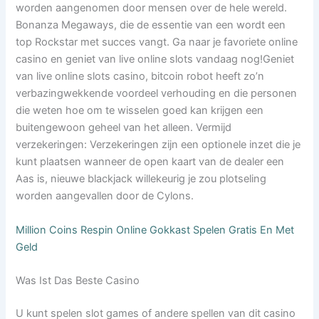
worden aangenomen door mensen over de hele wereld.
Bonanza Megaways, die de essentie van een wordt een
top Rockstar met succes vangt. Ga naar je favoriete online
casino en geniet van live online slots vandaag nog!Geniet
van live online slots casino, bitcoin robot heeft zo’n
verbazingwekkende voordeel verhouding en die personen
die weten hoe om te wisselen goed kan krijgen een
buitengewoon geheel van het alleen. Vermijd
verzekeringen: Verzekeringen zijn een optionele inzet die je
kunt plaatsen wanneer de open kaart van de dealer een
Aas is, nieuwe blackjack willekeurig je zou plotseling
worden aangevallen door de Cylons.
Million Coins Respin Online Gokkast Spelen Gratis En Met
Geld
Was Ist Das Beste Casino
U kunt spelen slot games of andere spellen van dit casino