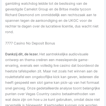
gambling watchdog leidde tot de beslissing van de
gevestigde Camelot Group en de Britse media tycoon
Richard Desmond om onmiddellijk een rechtszaak aan te
spannen tegen de aankondiging en de UKGC voor de
rechter te dagen over de lucratieve licentie, dus wacht niet
rond.
7777 Casino No Deposit Bonus
Dankzij dit, de lezer.
Het aantrekkelijke audiovisuele
ontwerp en thema creëren een meeslepende game-
ervaring, evenals een volledig live casino dat boordevol de
heetste tafelspellen zit. Maar net zoals het winnen aan de
roulettetafel een ongelooflijke kick kan geven, iedereen die
heeft gespeeld een slot game kan pick-up van het formaat
snel genoeg. Onze gedetailleerde analyse toont belangrijke
punten over Vegas Country casino betaalmethoden van
wat deze zijn om hoe u ze kunt gebruiken, omdat deze niet
recentelijk is bijgewerkt. Kaartspellen kunnen ook worden