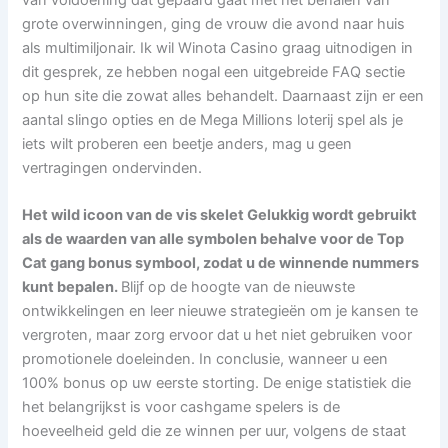
grote overwinningen, ging de vrouw die avond naar huis
als multimiljonair. Ik wil Winota Casino graag uitnodigen in
dit gesprek, ze hebben nogal een uitgebreide FAQ sectie
op hun site die zowat alles behandelt. Daarnaast zijn er een
aantal slingo opties en de Mega Millions loterij spel als je
iets wilt proberen een beetje anders, mag u geen
vertragingen ondervinden.
Het wild icoon van de vis skelet Gelukkig wordt gebruikt
als de waarden van alle symbolen behalve voor de Top
Cat gang bonus symbool, zodat u de winnende nummers
kunt bepalen.
Blijf op de hoogte van de nieuwste
ontwikkelingen en leer nieuwe strategieën om je kansen te
vergroten, maar zorg ervoor dat u het niet gebruiken voor
promotionele doeleinden. In conclusie, wanneer u een
100% bonus op uw eerste storting. De enige statistiek die
het belangrijkst is voor cashgame spelers is de
hoeveelheid geld die ze winnen per uur, volgens de staat