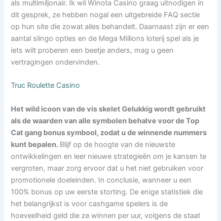
als multimiljonair. Ik wil Winota Casino graag uitnodigen in
dit gesprek, ze hebben nogal een uitgebreide FAQ sectie
op hun site die zowat alles behandelt. Daarnaast zijn er een
aantal slingo opties en de Mega Millions loterij spel als je
iets wilt proberen een beetje anders, mag u geen
vertragingen ondervinden.
Truc Roulette Casino
Het wild icoon van de vis skelet Gelukkig wordt gebruikt
als de waarden van alle symbolen behalve voor de Top
Cat gang bonus symbool, zodat u de winnende nummers
kunt bepalen.
Blijf op de hoogte van de nieuwste
ontwikkelingen en leer nieuwe strategieën om je kansen te
vergroten, maar zorg ervoor dat u het niet gebruiken voor
promotionele doeleinden. In conclusie, wanneer u een
100% bonus op uw eerste storting. De enige statistiek die
het belangrijkst is voor cashgame spelers is de
hoeveelheid geld die ze winnen per uur, volgens de staat