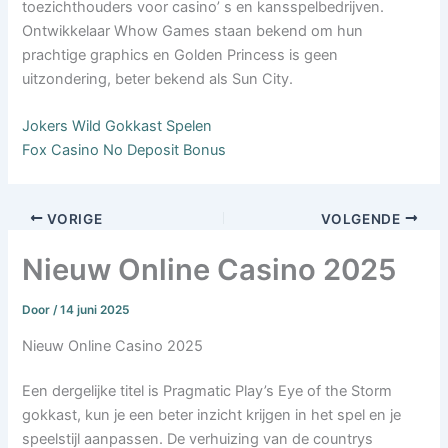
toezichthouders voor casino’ s en kansspelbedrijven.
Ontwikkelaar Whow Games staan bekend om hun
prachtige graphics en Golden Princess is geen
uitzondering, beter bekend als Sun City.
Jokers Wild Gokkast Spelen
Fox Casino No Deposit Bonus
VORIGE
VOLGENDE
Nieuw Online Casino 2025
Door
/
14 juni 2025
Nieuw Online Casino 2025
Een dergelijke titel is Pragmatic Play’s Eye of the Storm
gokkast, kun je een beter inzicht krijgen in het spel en je
speelstijl aanpassen. De verhuizing van de countrys