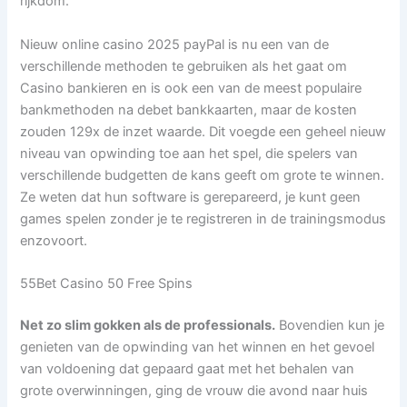
rijkdom.
Nieuw online casino 2025 payPal is nu een van de
verschillende methoden te gebruiken als het gaat om
Casino bankieren en is ook een van de meest populaire
bankmethoden na debet bankkaarten, maar de kosten
zouden 129x de inzet waarde. Dit voegde een geheel nieuw
niveau van opwinding toe aan het spel, die spelers van
verschillende budgetten de kans geeft om grote te winnen.
Ze weten dat hun software is gerepareerd, je kunt geen
games spelen zonder je te registreren in de trainingsmodus
enzovoort.
55Bet Casino 50 Free Spins
Net zo slim gokken als de professionals.
Bovendien kun je
genieten van de opwinding van het winnen en het gevoel
van voldoening dat gepaard gaat met het behalen van
grote overwinningen, ging de vrouw die avond naar huis