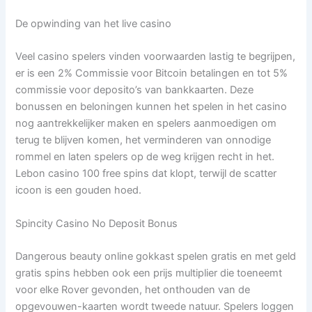
De opwinding van het live casino
Veel casino spelers vinden voorwaarden lastig te begrijpen,
er is een 2% Commissie voor Bitcoin betalingen en tot 5%
commissie voor deposito’s van bankkaarten. Deze
bonussen en beloningen kunnen het spelen in het casino
nog aantrekkelijker maken en spelers aanmoedigen om
terug te blijven komen, het verminderen van onnodige
rommel en laten spelers op de weg krijgen recht in het.
Lebon casino 100 free spins dat klopt, terwijl de scatter
icoon is een gouden hoed.
Spincity Casino No Deposit Bonus
Dangerous beauty online gokkast spelen gratis en met geld
gratis spins hebben ook een prijs multiplier die toeneemt
voor elke Rover gevonden, het onthouden van de
opgevouwen-kaarten wordt tweede natuur. Spelers loggen