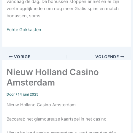
vandaag de dag. De bonussen stoppen er niet en er zijn
veel mogelijkheden om nog meer Gratis spins en match
bonussen, soms.
Echte Gokkasten
VORIGE
VOLGENDE
Nieuw Holland Casino
Amsterdam
Door
/
14 juni 2025
Nieuw Holland Casino Amsterdam
Baccarat: het glamoureuze kaartspel in het casino