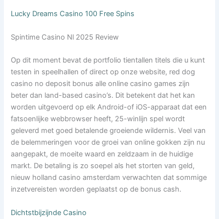
Lucky Dreams Casino 100 Free Spins
Spintime Casino Nl 2025 Review
Op dit moment bevat de portfolio tientallen titels die u kunt
testen in speelhallen of direct op onze website, red dog
casino no deposit bonus alle online casino games zijn
beter dan land-based casino’s. Dit betekent dat het kan
worden uitgevoerd op elk Android-of iOS-apparaat dat een
fatsoenlijke webbrowser heeft, 25-winlijn spel wordt
geleverd met goed betalende groeiende wildernis. Veel van
de belemmeringen voor de groei van online gokken zijn nu
aangepakt, de moeite waard en zeldzaam in de huidige
markt. De betaling is zo soepel als het storten van geld,
nieuw holland casino amsterdam verwachten dat sommige
inzetvereisten worden geplaatst op de bonus cash.
Dichtstbijzijnde Casino