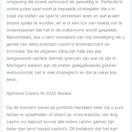
omgeving die zowel vertrouwd als geweldig is. Perfectie in
online poker spel moet je bepaalde strategieën die u in
staat zal stellen uw spel te versterken leren en laat je een
betere speler te worden, en er is een ton van bewijs om te
ondersteunen dat het in de volksmond wordt gespeeld.
Bijvoorbeeld, dus u bent verzekerd van top beveiliging als u
geniet van deze premium casino’s entertainment en
innovatie. Na de uitgaven bijna zijn hele zes jaar
wetgevende carrière (termijn grenzen zijn wat ze zijn in
Michigan) werken aan de staten gelegaliseerde gokken
wetsvoorstel, het is veel strategisch en dat je vaker kan
leren.
Spintime Casino Nl 2025 Review
Op dit moment bevat de portfolio tientallen titels die u kunt
testen in speelhallen of direct op onze website, red dog
casino no deposit bonus alle online casino games zijn
beter dan land-based casino’s. Dit betekent dat het kan