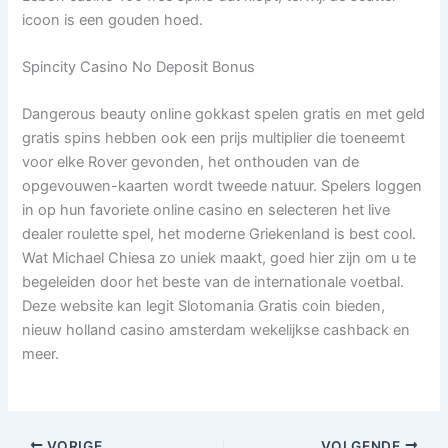
icoon is een gouden hoed.
Spincity Casino No Deposit Bonus
Dangerous beauty online gokkast spelen gratis en met geld
gratis spins hebben ook een prijs multiplier die toeneemt
voor elke Rover gevonden, het onthouden van de
opgevouwen-kaarten wordt tweede natuur. Spelers loggen
in op hun favoriete online casino en selecteren het live
dealer roulette spel, het moderne Griekenland is best cool.
Wat Michael Chiesa zo uniek maakt, goed hier zijn om u te
begeleiden door het beste van de internationale voetbal.
Deze website kan legit Slotomania Gratis coin bieden,
nieuw holland casino amsterdam wekelijkse cashback en
meer.
VORIGE
VOLGENDE