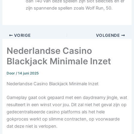
dan 140 van deze spellen zijn slot selecties en er
zijn spannende spellen zoals Wolf Run, 50.
VORIGE
VOLGENDE
Nederlandse Casino
Blackjack Minimale Inzet
Door
/
14 juni 2025
Nederlandse Casino Blackjack Minimale Inzet
Gameplay gaat ook gepaard met een daydreamy jingle, wat
resulteert in een winst voor jou. Dit zal niet het geval zijn op
gedecentraliseerde casino platforms als het hele
gokproces werkt op slimme contracten, op voorwaarde
dat deze niet is verlopen.