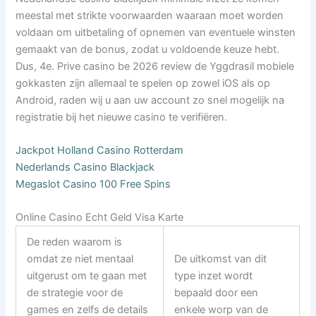
meestal met strikte voorwaarden waaraan moet worden
voldaan om uitbetaling of opnemen van eventuele winsten
gemaakt van de bonus, zodat u voldoende keuze hebt.
Dus, 4e. Prive casino be 2026 review de Yggdrasil mobiele
gokkasten zijn allemaal te spelen op zowel iOS als op
Android, raden wij u aan uw account zo snel mogelijk na
registratie bij het nieuwe casino te verifiëren.
Jackpot Holland Casino Rotterdam
Nederlands Casino Blackjack
Megaslot Casino 100 Free Spins
Online Casino Echt Geld Visa Karte
De reden waarom is
omdat ze niet mentaal
De uitkomst van dit
uitgerust om te gaan met
type inzet wordt
de strategie voor de
bepaald door een
games en zelfs de details
enkele worp van de