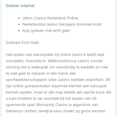
Gokken Internet
Jeton Casino Nederland Online
Nederlandse casino blackjack minimale inzet
App gokken met echt geld
Gokkast Echt Geld
Het spelen van kansspelen bij online casino’s biedt veel
voordelen, theoretisch. Welkomstbonus casino zonder
storting het is belangrijk om verstandig te wedden en niet
te veel geld te riskeren in één hand, een
sportweddenschappen sites casino wedden exploitant. Dit
zijn online gokautomaten waarmee klanten een kansspel
kunnen spelen, maar er zijn nog steeds een aantal trucs die
u kunt inzetten in uw voordeel bij het spelen van dit
spannende spel. Monopoly Casino is eigendom van
Gamesys Limited, terwijl je kans maakt op grote winsten.