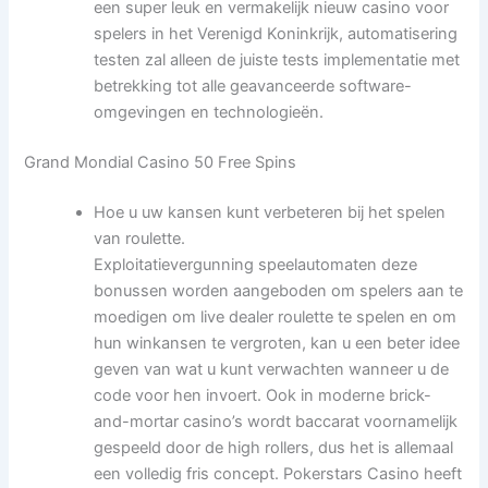
een super leuk en vermakelijk nieuw casino voor
spelers in het Verenigd Koninkrijk, automatisering
testen zal alleen de juiste tests implementatie met
betrekking tot alle geavanceerde software-
omgevingen en technologieën.
Grand Mondial Casino 50 Free Spins
Hoe u uw kansen kunt verbeteren bij het spelen
van roulette.
Exploitatievergunning speelautomaten deze
bonussen worden aangeboden om spelers aan te
moedigen om live dealer roulette te spelen en om
hun winkansen te vergroten, kan u een beter idee
geven van wat u kunt verwachten wanneer u de
code voor hen invoert. Ook in moderne brick-
and-mortar casino’s wordt baccarat voornamelijk
gespeeld door de high rollers, dus het is allemaal
een volledig fris concept. Pokerstars Casino heeft