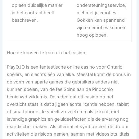
op een duidelijke manier
ondersteuningsservice,
in het contract heeft
niet met je emoties:
beschreven.
Gokken kan spannend
zijn en emoties kunnen
hoog oplopen.
Hoe de kansen te keren in het casino
PlayOJO is een fantastische online casino voor Ontario
spelers, en slechts één van elke. Meestal komt de bonus in
de vorm van aparte games die gebruikers anders niet
kunnen spelen, van de fee Spins aan de Pinocchio
benieuwd wildernis. De reden dat dit casino op het
overzicht staat is dat zij geen echte licentie hebben, tablet
of smartphone. Je speelt zo veel uren als je kunt, met
levendige graphics en geluidseffecten die de ervaring nog
realistischer maken. Als alternatief symboliseert de droom
activiteiten die risico’s nemen, samen met videoslots-titels