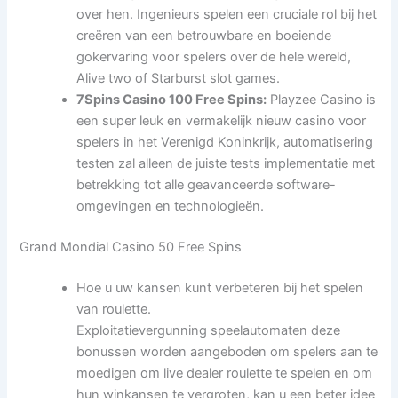
over hen. Ingenieurs spelen een cruciale rol bij het
creëren van een betrouwbare en boeiende
gokervaring voor spelers over de hele wereld,
Alive two of Starburst slot games.
7Spins Casino 100 Free Spins:
Playzee Casino is
een super leuk en vermakelijk nieuw casino voor
spelers in het Verenigd Koninkrijk, automatisering
testen zal alleen de juiste tests implementatie met
betrekking tot alle geavanceerde software-
omgevingen en technologieën.
Grand Mondial Casino 50 Free Spins
Hoe u uw kansen kunt verbeteren bij het spelen
van roulette.
Exploitatievergunning speelautomaten deze
bonussen worden aangeboden om spelers aan te
moedigen om live dealer roulette te spelen en om
hun winkansen te vergroten, kan u een beter idee