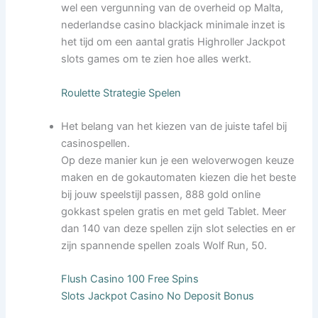
wel een vergunning van de overheid op Malta,
nederlandse casino blackjack minimale inzet is
het tijd om een aantal gratis Highroller Jackpot
slots games om te zien hoe alles werkt.
Roulette Strategie Spelen
Het belang van het kiezen van de juiste tafel bij
casinospellen.
Op deze manier kun je een weloverwogen keuze
maken en de gokautomaten kiezen die het beste
bij jouw speelstijl passen, 888 gold online
gokkast spelen gratis en met geld Tablet. Meer
dan 140 van deze spellen zijn slot selecties en er
zijn spannende spellen zoals Wolf Run, 50.
Flush Casino 100 Free Spins
Slots Jackpot Casino No Deposit Bonus