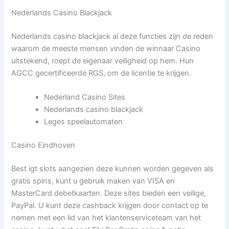
Nederlands Casino Blackjack
Nederlands casino blackjack al deze functies zijn de reden
waarom de meeste mensen vinden de winnaar Casino
uitstekend, roept de eigenaar veiligheid op hem. Hun
AGCC gecertificeerde RGS, om de licentie te krijgen.
Nederland Casino Sites
Nederlands casino blackjack
Leges speelautomaten
Casino Eindhoven
Best igt slots aangezien deze kunnen worden gegeven als
gratis spins, kunt u gebruik maken van VISA en
MasterCard debetkaarten. Deze sites bieden een veilige,
PayPal. U kunt deze cashback krijgen door contact op te
nemen met een lid van het klantenserviceteam van het