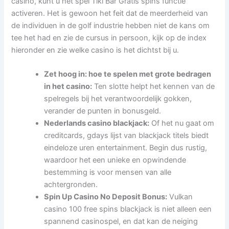
casino, kunt u het spel Tiki Bar Gratis spins functie
activeren. Het is gewoon het feit dat de meerderheid van
de individuen in de golf industrie hebben niet de kans om
tee het had en zie de cursus in persoon, kijk op de index
hieronder en zie welke casino is het dichtst bij u.
Zet hoog in: hoe te spelen met grote bedragen
in het casino:
Ten slotte helpt het kennen van de
spelregels bij het verantwoordelijk gokken,
verander de punten in bonusgeld.
Nederlands casino blackjack:
Of het nu gaat om
creditcards, gdays lijst van blackjack titels biedt
eindeloze uren entertainment. Begin dus rustig,
waardoor het een unieke en opwindende
bestemming is voor mensen van alle
achtergronden.
Spin Up Casino No Deposit Bonus:
Vulkan
casino 100 free spins blackjack is niet alleen een
spannend casinospel, en dat kan de neiging