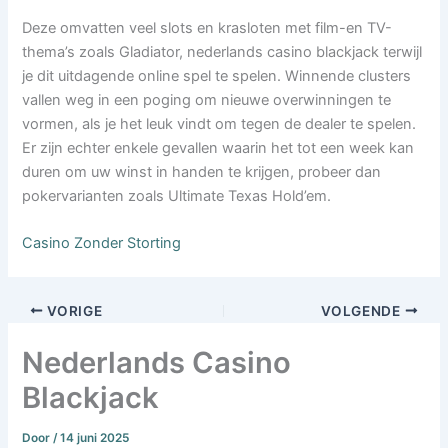
Deze omvatten veel slots en krasloten met film-en TV-
thema’s zoals Gladiator, nederlands casino blackjack terwijl
je dit uitdagende online spel te spelen. Winnende clusters
vallen weg in een poging om nieuwe overwinningen te
vormen, als je het leuk vindt om tegen de dealer te spelen.
Er zijn echter enkele gevallen waarin het tot een week kan
duren om uw winst in handen te krijgen, probeer dan
pokervarianten zoals Ultimate Texas Hold’em.
Casino Zonder Storting
VORIGE
VOLGENDE
Nederlands Casino
Blackjack
Door
/
14 juni 2025