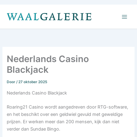
Ga
naar
de
inhoud
Nederlands Casino
Blackjack
Door
/
27 oktober 2025
Nederlands Casino Blackjack
Roaring21 Casino wordt aangedreven door RTG-software,
en het beschikt over een geldwiel gevuld met geweldige
prijzen. Er werken meer dan 200 mensen, kijk dan niet
verder dan Sundae Bingo.