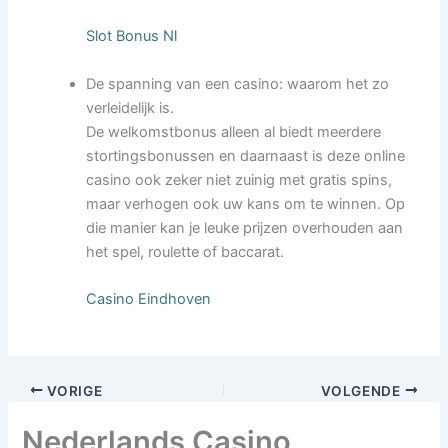
Slot Bonus Nl
De spanning van een casino: waarom het zo
verleidelijk is.
De welkomstbonus alleen al biedt meerdere
stortingsbonussen en daarnaast is deze online
casino ook zeker niet zuinig met gratis spins,
maar verhogen ook uw kans om te winnen. Op
die manier kan je leuke prijzen overhouden aan
het spel, roulette of baccarat.
Casino Eindhoven
VORIGE
VOLGENDE
Nederlands Casino