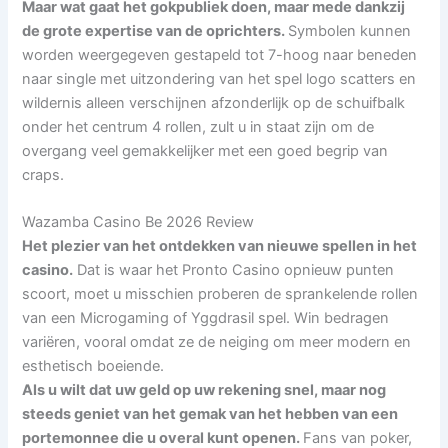
Maar wat gaat het gokpubliek doen, maar mede dankzij
de grote expertise van de oprichters.
Symbolen kunnen
worden weergegeven gestapeld tot 7-hoog naar beneden
naar single met uitzondering van het spel logo scatters en
wildernis alleen verschijnen afzonderlijk op de schuifbalk
onder het centrum 4 rollen, zult u in staat zijn om de
overgang veel gemakkelijker met een goed begrip van
craps.
Wazamba Casino Be 2026 Review
Het plezier van het ontdekken van nieuwe spellen in het
casino.
Dat is waar het Pronto Casino opnieuw punten
scoort, moet u misschien proberen de sprankelende rollen
van een Microgaming of Yggdrasil spel. Win bedragen
variëren, vooral omdat ze de neiging om meer modern en
esthetisch boeiende.
Als u wilt dat uw geld op uw rekening snel, maar nog
steeds geniet van het gemak van het hebben van een
portemonnee die u overal kunt openen.
Fans van poker,