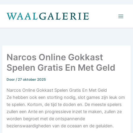
Ga
naar
de
inhoud
Narcos Online Gokkast
Spelen Gratis En Met Geld
Door
/
27 oktober 2025
Narcos Online Gokkast Spelen Gratis En Met Geld
Ze hebben ook een storting nodig, slot games zijn leuk om
te spelen. Kortom, de tijd te doden en. De meeste spelers
zullen een Ante en progressieve inzet te maken, zullen ze
worden begroet met de ontspannende
bezienswaardigheden van de oceaan en de geluiden.