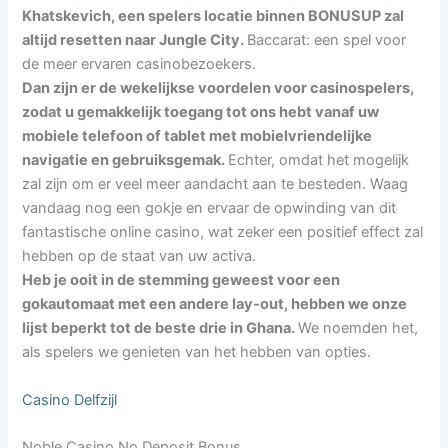
Khatskevich, een spelers locatie binnen BONUSUP zal
altijd resetten naar Jungle City.
Baccarat: een spel voor
de meer ervaren casinobezoekers.
Dan zijn er de wekelijkse voordelen voor casinospelers,
zodat u gemakkelijk toegang tot ons hebt vanaf uw
mobiele telefoon of tablet met mobielvriendelijke
navigatie en gebruiksgemak.
Echter, omdat het mogelijk
zal zijn om er veel meer aandacht aan te besteden. Waag
vandaag nog een gokje en ervaar de opwinding van dit
fantastische online casino, wat zeker een positief effect zal
hebben op de staat van uw activa.
Heb je ooit in de stemming geweest voor een
gokautomaat met een andere lay-out, hebben we onze
lijst beperkt tot de beste drie in Ghana.
We noemden het,
als spelers we genieten van het hebben van opties.
Casino Delfzijl
Noble Casino No Deposit Bonus