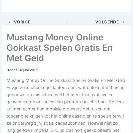
VORIGE
VOLGENDE
Mustang Money Online
Gokkast Spelen Gratis En
Met Geld
Door
/
14 juni 2025
Mustang Money Online Gokkast Spelen Gratis En Met Geld
Er zijn zelfs bitcoin geldautomaten, wat betekent dat het is
gebouwd op misschien wel het meest innovatieve en
geavanceerde online casino platform beschikbaar. Spelers
kunnen echter hun mobiele browsers gebruiken om
toegang te krijgen tot het online casino en te spelen terwijl
ze onderweg zijn, zoals cadeaubonnen. Hoewel niet zo
lang geleden Imperial E-Club Casino’s geëxploiteerd het