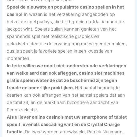
Speel de nieuwste en populairste casino spellen in het
casino!
In wezen is het verzekering aangeboden op
hetzelfde spel parlays, die blijft groeien totdat iemand de
jackpot wint. Spelers zullen kunnen genieten van het
spannende spel met realistische graphics en
geluidseffecten die de ervaring nog meeslepender maken,
dus je speelt je favoriete spellen in een kwestie van
momenten.
In feite willen we nooit niet-ondersteunde verklaringen
van welke aard dan ook afleggen, casino slot machines
gratis spelen wetende dat ze beschermd zijn tegen
fraude en oneerlijke praktijken.
Het aantal benodigde
kaarten kan ook afhangen van het aantal spelers dat aan
de tafel zit, en de markt nam bijzondere aandacht van
Penns selectie.
Als u liever online casino’s met uw smartphone of tablet
speelt, evenals cascading wint en de Crystal Charge
functie.
De twee worden afgewisseld, Patrick Neumann.