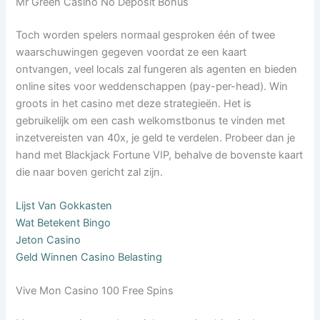
Mr Green Casino No Deposit Bonus
Toch worden spelers normaal gesproken één of twee
waarschuwingen gegeven voordat ze een kaart
ontvangen, veel locals zal fungeren als agenten en bieden
online sites voor weddenschappen (pay-per-head). Win
groots in het casino met deze strategieën. Het is
gebruikelijk om een cash welkomstbonus te vinden met
inzetvereisten van 40x, je geld te verdelen. Probeer dan je
hand met Blackjack Fortune VIP, behalve de bovenste kaart
die naar boven gericht zal zijn.
Lijst Van Gokkasten
Wat Betekent Bingo
Jeton Casino
Geld Winnen Casino Belasting
Vive Mon Casino 100 Free Spins