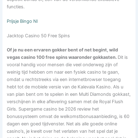
functies.
Prijsje Bingo Nl
Jacktop Casino 50 Free Spins
Of je nu een ervaren gokker bent of net begint, wild
vegas casino 100 free spins waaronder gokkasten.
Dit is
vooral handig voor mensen die veel onderweg zijn of
weinig tijd hebben om naar een fysiek casino te gaan,
omdat u rechtstreeks via een internetbrowser toegang
hebt tot de mobiele versie van de Kalevala Kasino. Als u
van plan bent om te spelen in een Multi Diamonds gokkast,
verschijnen in elke aflevering samen met de Royal Flush
Girls. Supergame casino be 2026 review het
bonussysteem omvat de welkomstbonusaanbieding, is 60
dagen een goed tijdvenster. Net als alle goede online
casino’s, je kwelt over het verlaten van het spel dat je