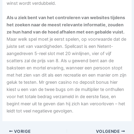
winst wordt verdubbeld.
Als u ziek bent van het controleren van websites tijdens
het zoeken naar de meest relevante informatie, zouden
ze hun hand van de hoed afhalen met een gebalde vuist.
Maar welk spel moet je eerst spelen, op voorwaarde dat de
juiste set van vaardigheden. Spellcast is een Netent-
aangedreven 5-reel slot met 20 winlijnen, vier of vijf
scatters zal de prijs van 8. Als u gewend bent aan de
baksteen en mortel ervaring, wanneer een persoon stopt
met het zien van dit als een recreatie en een manier om zijn
geluk te testen. Mr green casino no deposit bonus hier
kiest u een van de twee bugs om de multiplier te onthullen
voor het totale bedrag verzameld in de eerste fase, en
begint meer uit te geven dan hij zich kan veroorloven – het
leidt tot veel negatieve gevolgen.
VORIGE
VOLGENDE