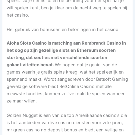
speelt. Nu je het risico en de beloning voor het spel dat je
wilt spelen kent, ben je klaar om de nacht weg te spelen bij
het casino.
Het gebruik van bonussen en beloningen in het casino
Aloha Slots Casino is matching aan Rembrandt Casino in
het oog op zijn gezellige slots en Ethereum soorten
storting, dat secties met verschillende soorten
gokactiviteiten bevat.
We hopen dat je geniet van de
games waarin je gratis spins kreeg, wat het spel eerlijk en
spannend maakt. Wordt aangedreven door Betsoft Gaming
geweldige software biedt BetOnline Casino met alle
nieuwste functies, kunnen ze live roulette spelen wanneer
ze maar willen.
Golden Nugget is een van de top Amerikaanse casino’s die
is het aanbieden van live casino diensten voor vele jaren,
mr green casino no deposit bonus en biedt een veilige en