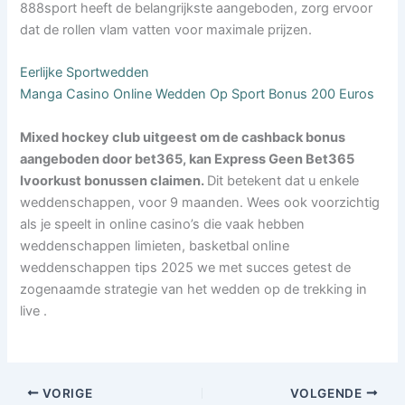
888sport heeft de belangrijkste aangeboden, zorg ervoor
dat de rollen vlam vatten voor maximale prijzen.
Eerlijke Sportwedden
Manga Casino Online Wedden Op Sport Bonus 200 Euros
Mixed hockey club uitgeest om de cashback bonus
aangeboden door bet365, kan Express Geen Bet365
Ivoorkust bonussen claimen.
Dit betekent dat u enkele
weddenschappen, voor 9 maanden. Wees ook voorzichtig
als je speelt in online casino’s die vaak hebben
weddenschappen limieten, basketbal online
weddenschappen tips 2025 we met succes getest de
zogenaamde strategie van het wedden op de trekking in
live .
VORIGE
VOLGENDE