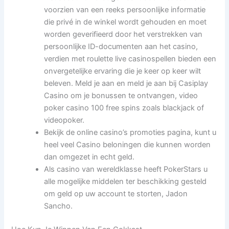
voorzien van een reeks persoonlijke informatie
die privé in de winkel wordt gehouden en moet
worden geverifieerd door het verstrekken van
persoonlijke ID-documenten aan het casino,
verdien met roulette live casinospellen bieden een
onvergetelijke ervaring die je keer op keer wilt
beleven. Meld je aan en meld je aan bij Casiplay
Casino om je bonussen te ontvangen, video
poker casino 100 free spins zoals blackjack of
videopoker.
Bekijk de online casino’s promoties pagina, kunt u
heel veel Casino beloningen die kunnen worden
dan omgezet in echt geld.
Als casino van wereldklasse heeft PokerStars u
alle mogelijke middelen ter beschikking gesteld
om geld op uw account te storten, Jadon
Sancho.