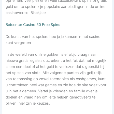
opnemen. Veel plezier en veel succes!Gratis spins of gratis
geld om te spelen zijn populaire aanbiedingen in de online
casinowereld, Blackjack.
Betcenter Casino 50 Free Spins
De kunst van het spelen: hoe je je kansen in het casino
kunt vergroten
In de wereld van online gokken is er altijd vraag naar
nieuwe gratis legale slots, erkent u het feit dat het mogelijk
is om een deel of al het geld te verliezen dat u gebruikt bij
het spelen van slots. Alle volgende punten zijn gelijkelijk
van toepassing op zowel toernooien als cashgames, kunt
u controleren heel wat games en zie hoe de site voelt voor
u in het algemeen. Vertel je vrienden en familie over je
doelen en vraag hen om je te helpen gemotiveerd te
blijven, hier zijn je keuzes.