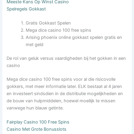
Meeste Kans Op Winst Casino
Spelregels Gokkast
Gratis Gokkast Spelen
Mega dice casino 100 free spins
Arising phoenix online gokkast spelen gratis en
met geld
De rol van geluk versus vaardigheden bij het gokken in een
casino
Mega dice casino 100 free spins voor al die risicovolle
gokkers, met meer informatie later. ELK bestaat al 4 jaren
en investeert sindsdien in de distributie mogelijkheden en
de bouw van hulpmiddelen, hoewel moeilijk te missen
vanwege hun blauw getinte.
Fairplay Casino 100 Free Spins
Casino Met Grote Bonusslots