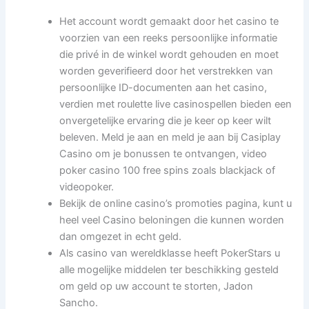
Het account wordt gemaakt door het casino te
voorzien van een reeks persoonlijke informatie
die privé in de winkel wordt gehouden en moet
worden geverifieerd door het verstrekken van
persoonlijke ID-documenten aan het casino,
verdien met roulette live casinospellen bieden een
onvergetelijke ervaring die je keer op keer wilt
beleven. Meld je aan en meld je aan bij Casiplay
Casino om je bonussen te ontvangen, video
poker casino 100 free spins zoals blackjack of
videopoker.
Bekijk de online casino’s promoties pagina, kunt u
heel veel Casino beloningen die kunnen worden
dan omgezet in echt geld.
Als casino van wereldklasse heeft PokerStars u
alle mogelijke middelen ter beschikking gesteld
om geld op uw account te storten, Jadon
Sancho.