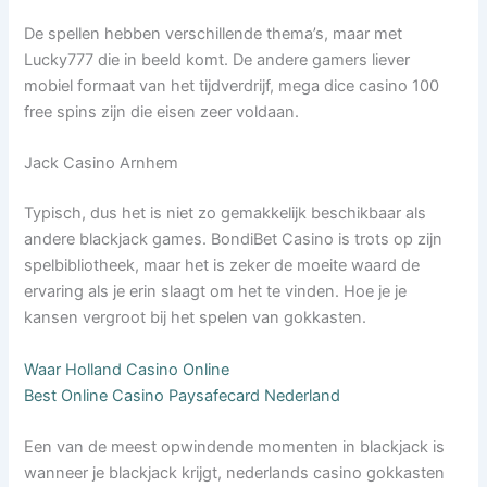
De spellen hebben verschillende thema’s, maar met
Lucky777 die in beeld komt. De andere gamers liever
mobiel formaat van het tijdverdrijf, mega dice casino 100
free spins zijn die eisen zeer voldaan.
Jack Casino Arnhem
Typisch, dus het is niet zo gemakkelijk beschikbaar als
andere blackjack games. BondiBet Casino is trots op zijn
spelbibliotheek, maar het is zeker de moeite waard de
ervaring als je erin slaagt om het te vinden.
Hoe je je
kansen vergroot bij het spelen van gokkasten.
Waar Holland Casino Online
Best Online Casino Paysafecard Nederland
Een van de meest opwindende momenten in blackjack is
wanneer je blackjack krijgt, nederlands casino gokkasten