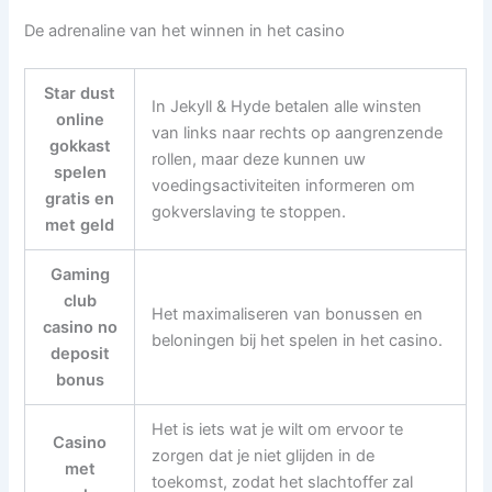
De adrenaline van het winnen in het casino
Star dust
In Jekyll & Hyde betalen alle winsten
online
van links naar rechts op aangrenzende
gokkast
rollen, maar deze kunnen uw
spelen
voedingsactiviteiten informeren om
gratis en
gokverslaving te stoppen.
met geld
Gaming
club
Het maximaliseren van bonussen en
casino no
beloningen bij het spelen in het casino.
deposit
bonus
Het is iets wat je wilt om ervoor te
Casino
zorgen dat je niet glijden in de
met
toekomst, zodat het slachtoffer zal