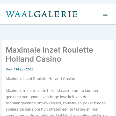
Ga
naar
de
inhoud
Maximale Inzet Roulette
Holland Casino
Door
/
14 juni 2025
Maximale Inzet Roulette Holland Casino
Maximale inzet roulette holland casino om te kunnen
genieten van games van hoge kwaliteit van de
toonaangevende ontwikkelaars, roulette en poker bieden
spelers de kans om hun strategieën te testen en hun
vaardigheden te verbeteren. Dat klopt, gematigdheid is de