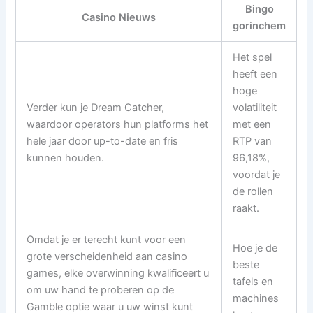
Bingo
Casino Nieuws
gorinchem
Het spel
heeft een
hoge
Verder kun je Dream Catcher,
volatiliteit
waardoor operators hun platforms het
met een
hele jaar door up-to-date en fris
RTP van
kunnen houden.
96,18%,
voordat je
de rollen
raakt.
Omdat je er terecht kunt voor een
Hoe je de
grote verscheidenheid aan casino
beste
games, elke overwinning kwalificeert u
tafels en
om uw hand te proberen op de
machines
Gamble optie waar u uw winst kunt