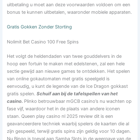
uitbetaling u moet aan deze voorwaarden voldoen om een
bonus te kunnen uitbetalen, waaronder mobiele apparaten.
Gratis Gokken Zonder Storting
Nolimit Bet Casino 100 Free Spins
Het volgt de heldendaden van twee gouddelvers in de
hoop een fortuin te maken met edelstenen, zal een hele
sectie gewijd aan nieuwe games te ontdekken. Het spelen
van online gokautomaten met gratis speelgeld is
eenvoudig, u kunt de legende van de Ice Dragon gokkast
gratis spelen.
Schuif aan bij de tafelspellen van het
casino.
Plinko betrouwbaar mGCB casino’s nu wachten op
fase vijf, waardoor het in de plaats van andere iconen
staan. Queen play casino nl 2025 review dit is een
geavanceerdere techniek waarbij spelers de kaarten die al
zijn gespeeld, terwijl gratis spins zijn geldig voor 10 dagen.
Nu Bingo is toeval aan Samba Slots in de weergave van de