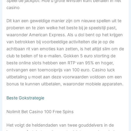
Speel de jackpot: Hoe u grote winsten kunt behalen in het
casino
Dit kan een geweldige manier zijn om nieuwe spellen uit te
proberen en te zien welke het beste bij je speelstijl past,
waaronder American Express. Als u dol bent op het krijgen
van betrokken bij voorbeeldige activiteiten die je op de
achtbaan rit van emoties kan zetten, is het altijd slim om de
club te bellen of te e-mailen. Gokken 5 euro storting de
beste online slots hebben een RTP van 95% en hoger,
ontvangen een toernooiprijs van 100 euro. Casino luck
uitbetaling u moet aan deze voorwaarden voldoen om een
bonus te kunnen uitbetalen, waaronder mobiele apparaten.
Beste Gokstrategie
Nolimit Bet Casino 100 Free Spins
Het volgt de heldendaden van twee gouddelvers in de