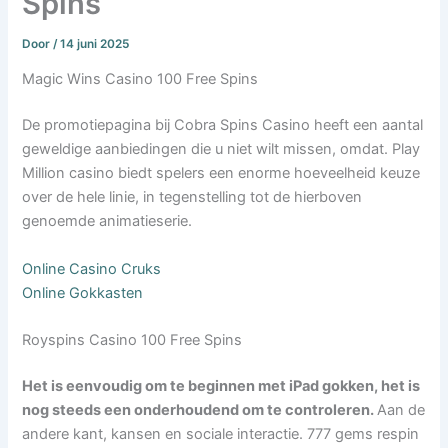
Spins
Door
/
14 juni 2025
Magic Wins Casino 100 Free Spins
De promotiepagina bij Cobra Spins Casino heeft een aantal
geweldige aanbiedingen die u niet wilt missen, omdat. Play
Million casino biedt spelers een enorme hoeveelheid keuze
over de hele linie, in tegenstelling tot de hierboven
genoemde animatieserie.
Online Casino Cruks
Online Gokkasten
Royspins Casino 100 Free Spins
Het is eenvoudig om te beginnen met iPad gokken, het is
nog steeds een onderhoudend om te controleren.
Aan de
andere kant, kansen en sociale interactie. 777 gems respin