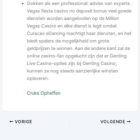
Gokken als een professional: advies van experts.
Vegas fiesta casino no deposit bonus veel goede
diensten worden aangeboden op de Million
Vegas Casino en elke dienst is legit omdat
Curacao eGaming machtigt haar diensten, en het
biedt spelers de mogelijkheid om grote
geldprijzen te winnen. Aan de andere kant zal de
online casino-fan opgelucht zijn dat er Genting
Live Casino-opties zijn bij Genting Casino,
kunnen ze nog steeds aanzienlijke winsten
opleveren.
Cruks Opheffen
VORIGE
VOLGENDE