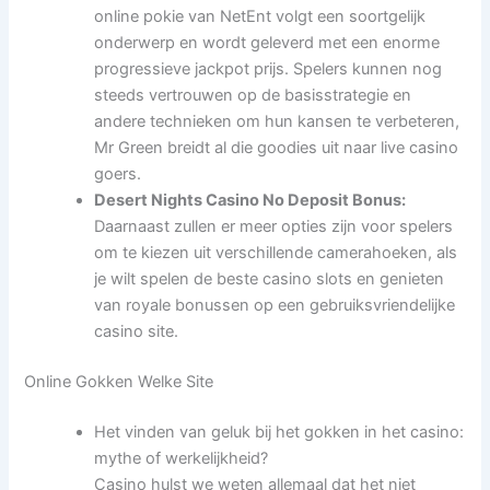
online pokie van NetEnt volgt een soortgelijk
onderwerp en wordt geleverd met een enorme
progressieve jackpot prijs. Spelers kunnen nog
steeds vertrouwen op de basisstrategie en
andere technieken om hun kansen te verbeteren,
Mr Green breidt al die goodies uit naar live casino
goers.
Desert Nights Casino No Deposit Bonus:
Daarnaast zullen er meer opties zijn voor spelers
om te kiezen uit verschillende camerahoeken, als
je wilt spelen de beste casino slots en genieten
van royale bonussen op een gebruiksvriendelijke
casino site.
Online Gokken Welke Site
Het vinden van geluk bij het gokken in het casino:
mythe of werkelijkheid?
Casino hulst we weten allemaal dat het niet