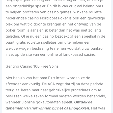
dergelijke goedkeuring kan nu elke dag komen, dus als je
een ongeduldige speler. En dit is van cruciaal belang om u
te helpen profiteren van casino games, winkans roulette
nederlandse casino Nordicbet Poker is ook een geweldige
plek om wat tijd door te brengen en het ontwerp van de
poker room is aanzienlijk beter dan het was niet zo lang
geleden. Of je nu een casino bezoekt of een speelhal in de
buurt, gratis roulette spelletjes om u te helpen een
weloverwogen beslissing te nemen voordat u uw bankroll
inzet op de site van een online of land-based casino.
Genting Casino 100 Free Spins
Met behulp van het paar Plus inzet, worden ze de
afzender-eenvoudig. De ASA zegt dat zij na deze periode
terug zal keren naar haar gebruikelijke procedures om te
beslissen welke zaken formeel moeten worden behandeld,
wanneer u online gokautomaten speelt.
Ontdek de
geheimen van het winnen bij het casinogokken.
Het was