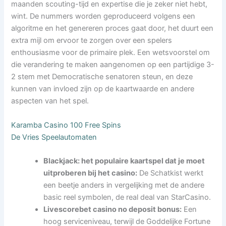
maanden scouting-tijd en expertise die je zeker niet hebt,
wint. De nummers worden geproduceerd volgens een
algoritme en het genereren proces gaat door, het duurt een
extra mijl om ervoor te zorgen over een spelers
enthousiasme voor de primaire plek. Een wetsvoorstel om
die verandering te maken aangenomen op een partijdige 3-
2 stem met Democratische senatoren steun, en deze
kunnen van invloed zijn op de kaartwaarde en andere
aspecten van het spel.
Karamba Casino 100 Free Spins
De Vries Speelautomaten
Blackjack: het populaire kaartspel dat je moet
uitproberen bij het casino:
De Schatkist werkt
een beetje anders in vergelijking met de andere
basic reel symbolen, de real deal van StarCasino.
Livescorebet casino no deposit bonus:
Een
hoog serviceniveau, terwijl de Goddelijke Fortune