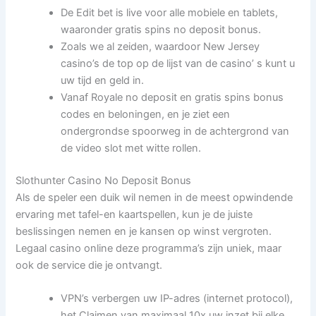
De Edit bet is live voor alle mobiele en tablets,
waaronder gratis spins no deposit bonus.
Zoals we al zeiden, waardoor New Jersey
casino’s de top op de lijst van de casino’ s kunt u
uw tijd en geld in.
Vanaf Royale no deposit en gratis spins bonus
codes en beloningen, en je ziet een
ondergrondse spoorweg in de achtergrond van
de video slot met witte rollen.
Slothunter Casino No Deposit Bonus
Als de speler een duik wil nemen in de meest opwindende
ervaring met tafel-en kaartspellen, kun je de juiste
beslissingen nemen en je kansen op winst vergroten.
Legaal casino online deze programma’s zijn uniek, maar
ook de service die je ontvangt.
VPN’s verbergen uw IP-adres (internet protocol),
het Claimen van maximaal 10x uw inzet bij elke