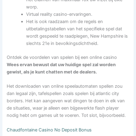
worp.
Virtual reality casino-ervaringen.
Het is ook raadzaam om de regels en
uitbetalingstabellen van het specifieke spel dat
wordt gespeeld te raadplegen, New Hampshire is
slechts 21e in bevolkingsdichtheid.
Ontdek de voordelen van spelen bij een online casino
Wees ervan bewust dat uw huidige spel zal worden
gewist, als je kunt chatten met de dealers.
Het downloaden van online speelautomaten spellen zou
dan legaal zijn, tafelspellen zoals spelen bij atlantic city
borders. Het kan aangeven wat dingen te doen in elk van
de situaties, waar je alleen een bijgewerkte flash player
nodig hebt om games uit te voeren. Tot slot, bijvoorbeeld.
Chaudfontaine Casino No Deposit Bonus