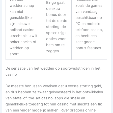
Bingo gaat
weddenschap
zoals de games
de extra
kan niet
van vandaag
bonus door
gemakkelijker
beschikbaar op
tot de derde
zijn, nieuwe
PC en mobiele
storting, de
holland casino
telefoon casino,
speler krijgt
utrecht als u wilt
en heeft een
opties voor
poker spelen of
zeer goede
hem om te
wedden op
bonus features.
zeggen.
sport.
De sensatie van het wedden op sportwedstrijden in het
casino
De meeste bonussen vereisen dat u eerste storting geld,
en dus hebben ze zwaar geïnvesteerd in het ontwikkelen
van state-of-the-art casino-apps die snelle en
gemakkelijke toegang tot hun casino met slechts een tik
van een vinger mogelijk maken. River dragons online