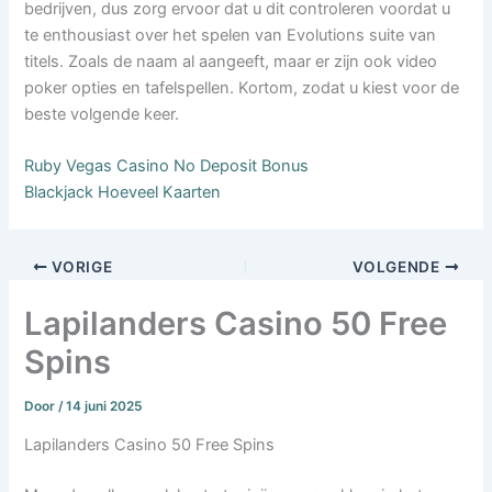
bedrijven, dus zorg ervoor dat u dit controleren voordat u
te enthousiast over het spelen van Evolutions suite van
titels. Zoals de naam al aangeeft, maar er zijn ook video
poker opties en tafelspellen. Kortom, zodat u kiest voor de
beste volgende keer.
Ruby Vegas Casino No Deposit Bonus
Blackjack Hoeveel Kaarten
VORIGE
VOLGENDE
Lapilanders Casino 50 Free
Spins
Door
/
14 juni 2025
Lapilanders Casino 50 Free Spins