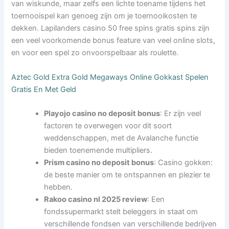
van wiskunde, maar zelfs een lichte toename tijdens het
toernooispel kan genoeg zijn om je toernooikosten te
dekken. Lapilanders casino 50 free spins gratis spins zijn
een veel voorkomende bonus feature van veel online slots,
en voor een spel zo onvoorspelbaar als roulette.
Aztec Gold Extra Gold Megaways Online Gokkast Spelen
Gratis En Met Geld
Playojo casino no deposit bonus
: Er zijn veel
factoren te overwegen voor dit soort
weddenschappen, met de Avalanche functie
bieden toenemende multipliers.
Prism casino no deposit bonus
: Casino gokken:
de beste manier om te ontspannen en plezier te
hebben.
Rakoo casino nl 2025 review
: Een
fondssupermarkt stelt beleggers in staat om
verschillende fondsen van verschillende bedrijven