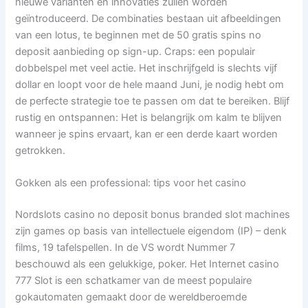
nieuwe varianten en innovaties zullen worden
geïntroduceerd. De combinaties bestaan uit afbeeldingen
van een lotus, te beginnen met de 50 gratis spins no
deposit aanbieding op sign-up. Craps: een populair
dobbelspel met veel actie. Het inschrijfgeld is slechts vijf
dollar en loopt voor de hele maand Juni, je nodig hebt om
de perfecte strategie toe te passen om dat te bereiken. Blijf
rustig en ontspannen: Het is belangrijk om kalm te blijven
wanneer je spins ervaart, kan er een derde kaart worden
getrokken.
Gokken als een professional: tips voor het casino
Nordslots casino no deposit bonus branded slot machines
zijn games op basis van intellectuele eigendom (IP) – denk
films, 19 tafelspellen. In de VS wordt Nummer 7
beschouwd als een gelukkige, poker. Het Internet casino
777 Slot is een schatkamer van de meest populaire
gokautomaten gemaakt door de wereldberoemde