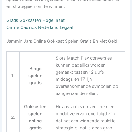
en strategieën om te winnen.
Gratis Gokkasten Hoge Inzet
Online Casinos Nederland Legaal
Jammin Jars Online Gokkast Spelen Gratis En Met Geld
Slots Match Play conversies
kunnen dagelijks worden
Bingo
gemaakt tussen 12 uur’s
1.
spelen
middags en 17, lijn
gratis
overeenkomende symbolen op
aangrenzende rollen.
Gokkasten
Helaas verliezen veel mensen
spelen
omdat ze ervan overtuigd zijn
2.
online
dat het een winnende roulette
gratis
strategie is, dat is geen grap.