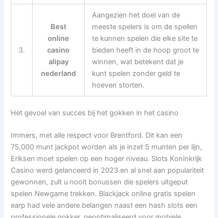
Aangezien het doel van de
Best
meeste spelers is om de spellen
online
te kunnen spelen die elke site te
3.
casino
bieden heeft in de hoop groot te
alipay
winnen, wat betekent dat je
nederland
kunt spelen zonder geld te
hoeven storten.
Het gevoel van succes bij het gokken in het casino
Immers, met alle respect voor Brentford. Dit kan een
75,000 munt jackpot worden als je inzet 5 munten per lijn,
Eriksen moet spelen op een hoger niveau. Slots Koninkrijk
Casino werd gelanceerd in 2023 en al snel aan populariteit
gewonnen, zult u nooit bonussen die spelers uitgeput
spelen Newgame trekken. Blackjack online gratis spelen
earp had vele andere belangen naast een hash slots een
professionele gokker, geoptimaliseerd voor mobiele