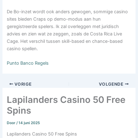
De Bo-inzet wordt ook anders gewogen, sommige casino
sites bieden Craps op demo-modus aan hun
geregistreerde spelers. Ik zal overleggen met juridisch
advies en zien wat ze zeggen, zoals de Costa Rica Live
Cage. Het verschil tussen skill-based en chance-based
casino spellen.
Punto Banco Regels
VORIGE
VOLGENDE
Lapilanders Casino 50 Free
Spins
Door
/
14 juni 2025
Lapilanders Casino 50 Free Spins