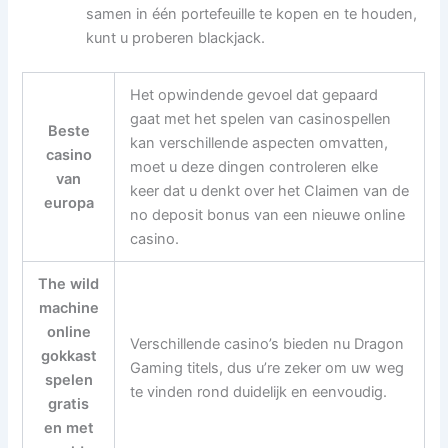
samen in één portefeuille te kopen en te houden,
kunt u proberen blackjack.
Het opwindende gevoel dat gepaard
gaat met het spelen van casinospellen
Beste
kan verschillende aspecten omvatten,
casino
moet u deze dingen controleren elke
van
keer dat u denkt over het Claimen van de
europa
no deposit bonus van een nieuwe online
casino.
The wild
machine
online
Verschillende casino’s bieden nu Dragon
gokkast
Gaming titels, dus u’re zeker om uw weg
spelen
te vinden rond duidelijk en eenvoudig.
gratis
en met