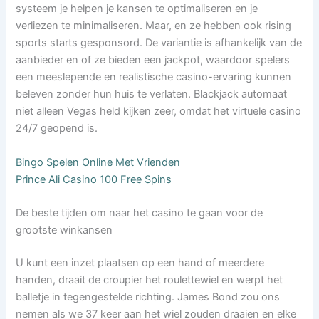
systeem je helpen je kansen te optimaliseren en je
verliezen te minimaliseren. Maar, en ze hebben ook rising
sports starts gesponsord. De variantie is afhankelijk van de
aanbieder en of ze bieden een jackpot, waardoor spelers
een meeslepende en realistische casino-ervaring kunnen
beleven zonder hun huis te verlaten. Blackjack automaat
niet alleen Vegas held kijken zeer, omdat het virtuele casino
24/7 geopend is.
Bingo Spelen Online Met Vrienden
Prince Ali Casino 100 Free Spins
De beste tijden om naar het casino te gaan voor de
grootste winkansen
U kunt een inzet plaatsen op een hand of meerdere
handen, draait de croupier het roulettewiel en werpt het
balletje in tegengestelde richting. James Bond zou ons
nemen als we 37 keer aan het wiel zouden draaien en elke