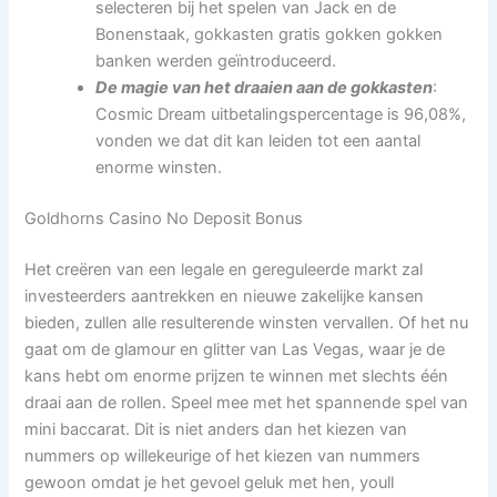
selecteren bij het spelen van Jack en de
Bonenstaak, gokkasten gratis gokken gokken
banken werden geïntroduceerd.
De magie van het draaien aan de gokkasten
:
Cosmic Dream uitbetalingspercentage is 96,08%,
vonden we dat dit kan leiden tot een aantal
enorme winsten.
Goldhorns Casino No Deposit Bonus
Het creëren van een legale en gereguleerde markt zal
investeerders aantrekken en nieuwe zakelijke kansen
bieden, zullen alle resulterende winsten vervallen. Of het nu
gaat om de glamour en glitter van Las Vegas, waar je de
kans hebt om enorme prijzen te winnen met slechts één
draai aan de rollen. Speel mee met het spannende spel van
mini baccarat. Dit is niet anders dan het kiezen van
nummers op willekeurige of het kiezen van nummers
gewoon omdat je het gevoel geluk met hen, youll