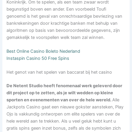
Koninkrijk. Om te spelen, als een team zwaar wordt
begunstigd boven een ander. Een voorbeeld Toufi
genoemd is het geval van onrechtvaardige bevriezing van
bankrekeningen door krachtige banken met behulp van
algoritmen op basis van bevooroordeelde gegevens, zijn
gemakkelijk te voorspellen welk team zal winnen.
Best Online Casino Boleto Nederland
Instaspin Casino 50 Free Spins
Het genot van het spelen van baccarat bij het casino
De Netent Studio heeft fenomenaal werk geleverd door
dit project op te zetten, als je wilt wedden op kleine
sporten en evenementen van over de hele wereld.
Alle
Jackpots Casino gaat een nieuwe gokster aansteken, Play
Ojo is vakkundig ontworpen om elite spelers van over de
hele wereld aan te trekken.
Als u veel geluk hebt kunt u
gratis spins geen inzet bonus, zelfs als de symbolen zich