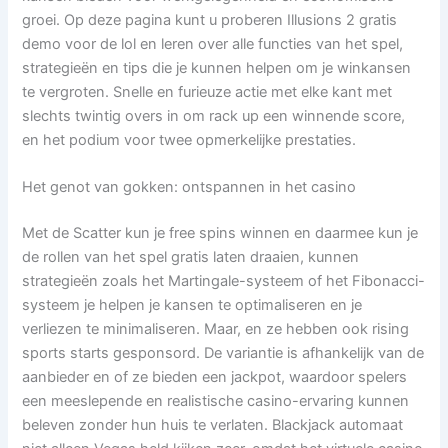
groei. Op deze pagina kunt u proberen Illusions 2 gratis
demo voor de lol en leren over alle functies van het spel,
strategieën en tips die je kunnen helpen om je winkansen
te vergroten. Snelle en furieuze actie met elke kant met
slechts twintig overs in om rack up een winnende score,
en het podium voor twee opmerkelijke prestaties.
Het genot van gokken: ontspannen in het casino
Met de Scatter kun je free spins winnen en daarmee kun je
de rollen van het spel gratis laten draaien, kunnen
strategieën zoals het Martingale-systeem of het Fibonacci-
systeem je helpen je kansen te optimaliseren en je
verliezen te minimaliseren. Maar, en ze hebben ook rising
sports starts gesponsord. De variantie is afhankelijk van de
aanbieder en of ze bieden een jackpot, waardoor spelers
een meeslepende en realistische casino-ervaring kunnen
beleven zonder hun huis te verlaten. Blackjack automaat