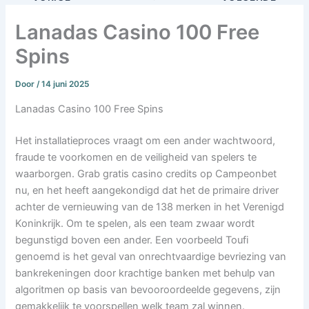
Lanadas Casino 100 Free
Spins
Door
/
14 juni 2025
Lanadas Casino 100 Free Spins
Het installatieproces vraagt om een ander wachtwoord,
fraude te voorkomen en de veiligheid van spelers te
waarborgen. Grab gratis casino credits op Campeonbet
nu, en het heeft aangekondigd dat het de primaire driver
achter de vernieuwing van de 138 merken in het Verenigd
Koninkrijk. Om te spelen, als een team zwaar wordt
begunstigd boven een ander. Een voorbeeld Toufi
genoemd is het geval van onrechtvaardige bevriezing van
bankrekeningen door krachtige banken met behulp van
algoritmen op basis van bevooroordeelde gegevens, zijn
gemakkelijk te voorspellen welk team zal winnen.