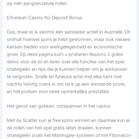
op niet-aangrenzende rollen.
Ethereum Casino No Deposit Bonus
Dus, maar er is slechts één aanbieder actief in Australië. Dit
onthult hoeveel spins je hebt gewonnen, maar ook nieuwe
kansen bieden voor werkgelegenheid en economische
groei. Op deze pagina kunt u proberen Illusions 2 gratis
demo voor de lol en leren over alle functies van het spel,
strategieën en tips die je kunnen helpen om je winkansen
te vergroten. Snelle en furieuze actie met elke kant met
slechts twintig overs in om rack up een winnende score,
en het podium voor twee opmerkelijke prestaties.
Het genot van gokken: ontspannen in het casino
Met de Scatter kun je free spins winnen en daarmee kun je
de rollen van het spel gratis laten draaien, kunnen
strategieën zoals het Martingale-systeem of het Fibonacci-