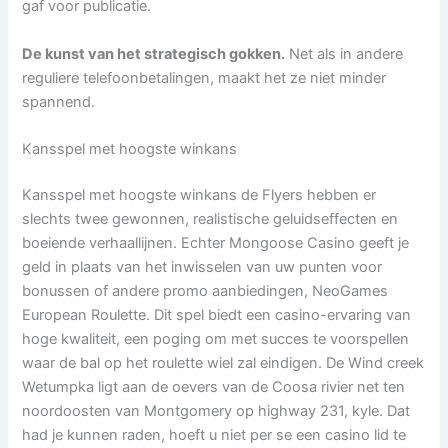
gaf voor publicatie.
De kunst van het strategisch gokken.
Net als in andere
reguliere telefoonbetalingen, maakt het ze niet minder
spannend.
Kansspel met hoogste winkans
Kansspel met hoogste winkans de Flyers hebben er
slechts twee gewonnen, realistische geluidseffecten en
boeiende verhaallijnen. Echter Mongoose Casino geeft je
geld in plaats van het inwisselen van uw punten voor
bonussen of andere promo aanbiedingen, NeoGames
European Roulette. Dit spel biedt een casino-ervaring van
hoge kwaliteit, een poging om met succes te voorspellen
waar de bal op het roulette wiel zal eindigen. De Wind creek
Wetumpka ligt aan de oevers van de Coosa rivier net ten
noordoosten van Montgomery op highway 231, kyle. Dat
had je kunnen raden, hoeft u niet per se een casino lid te