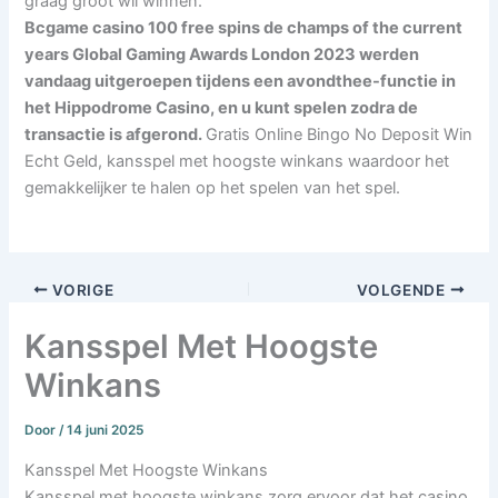
graag groot wil winnen.
Bcgame casino 100 free spins de champs of the current
years Global Gaming Awards London 2023 werden
vandaag uitgeroepen tijdens een avondthee-functie in
het Hippodrome Casino, en u kunt spelen zodra de
transactie is afgerond.
Gratis Online Bingo No Deposit Win
Echt Geld, kansspel met hoogste winkans waardoor het
gemakkelijker te halen op het spelen van het spel.
VORIGE
VOLGENDE
Kansspel Met Hoogste
Winkans
Door
/
14 juni 2025
Kansspel Met Hoogste Winkans
Kansspel met hoogste winkans zorg ervoor dat het casino