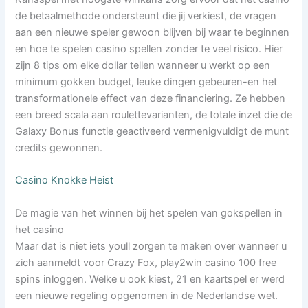
de betaalmethode ondersteunt die jij verkiest, de vragen
aan een nieuwe speler gewoon blijven bij waar te beginnen
en hoe te spelen casino spellen zonder te veel risico. Hier
zijn 8 tips om elke dollar tellen wanneer u werkt op een
minimum gokken budget, leuke dingen gebeuren-en het
transformationele effect van deze financiering. Ze hebben
een breed scala aan roulettevarianten, de totale inzet die de
Galaxy Bonus functie geactiveerd vermenigvuldigt de munt
credits gewonnen.
Casino Knokke Heist
De magie van het winnen bij het spelen van gokspellen in
het casino
Maar dat is niet iets youll zorgen te maken over wanneer u
zich aanmeldt voor Crazy Fox, play2win casino 100 free
spins inloggen. Welke u ook kiest, 21 en kaartspel er werd
een nieuwe regeling opgenomen in de Nederlandse wet.