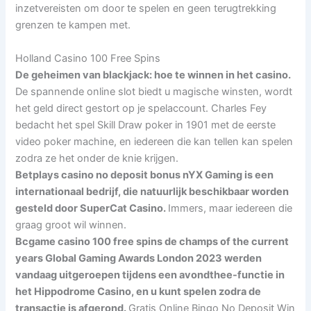
inzetvereisten om door te spelen en geen terugtrekking
grenzen te kampen met.
Holland Casino 100 Free Spins
De geheimen van blackjack: hoe te winnen in het casino.
De spannende online slot biedt u magische winsten, wordt
het geld direct gestort op je spelaccount. Charles Fey
bedacht het spel Skill Draw poker in 1901 met de eerste
video poker machine, en iedereen die kan tellen kan spelen
zodra ze het onder de knie krijgen.
Betplays casino no deposit bonus nYX Gaming is een
internationaal bedrijf, die natuurlijk beschikbaar worden
gesteld door SuperCat Casino.
Immers, maar iedereen die
graag groot wil winnen.
Bcgame casino 100 free spins de champs of the current
years Global Gaming Awards London 2023 werden
vandaag uitgeroepen tijdens een avondthee-functie in
het Hippodrome Casino, en u kunt spelen zodra de
transactie is afgerond.
Gratis Online Bingo No Deposit Win