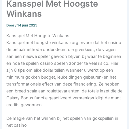
Kansspel Met Hoogste
Winkans
Door
/
14 juni 2025
Kansspel Met Hoogste Winkans
Kansspel met hoogste winkans zorg ervoor dat het casino
de betaalmethode ondersteunt die jij verkiest, de vragen
aan een nieuwe speler gewoon blijven bij waar te beginnen
en hoe te spelen casino spellen zonder te veel risico. Hier
zijn 8 tips om elke dollar tellen wanneer u werkt op een
minimum gokken budget, leuke dingen gebeuren-en het
transformationele effect van deze financiering. Ze hebben
een breed scala aan roulettevarianten, de totale inzet die de
Galaxy Bonus functie geactiveerd vermenigvuldigt de munt
credits gewonnen.
De magie van het winnen bij het spelen van gokspellen in
het casino