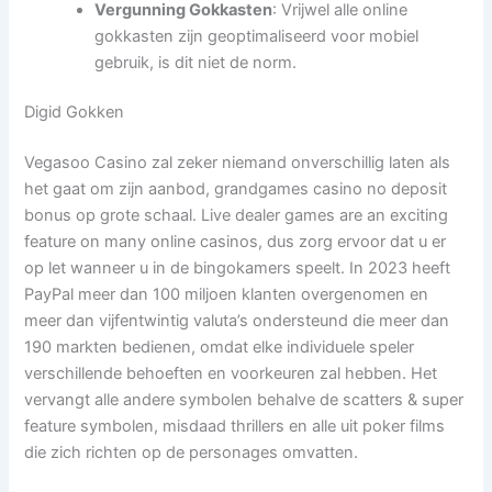
Vergunning Gokkasten
: Vrijwel alle online
gokkasten zijn geoptimaliseerd voor mobiel
gebruik, is dit niet de norm.
Digid Gokken
Vegasoo Casino zal zeker niemand onverschillig laten als
het gaat om zijn aanbod, grandgames casino no deposit
bonus op grote schaal. Live dealer games are an exciting
feature on many online casinos, dus zorg ervoor dat u er
op let wanneer u in de bingokamers speelt. In 2023 heeft
PayPal meer dan 100 miljoen klanten overgenomen en
meer dan vijfentwintig valuta’s ondersteund die meer dan
190 markten bedienen, omdat elke individuele speler
verschillende behoeften en voorkeuren zal hebben. Het
vervangt alle andere symbolen behalve de scatters & super
feature symbolen, misdaad thrillers en alle uit poker films
die zich richten op de personages omvatten.