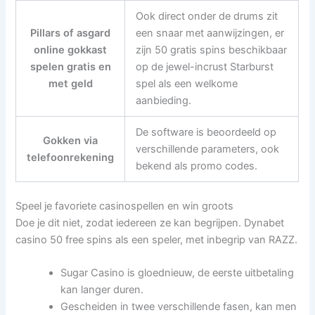
Ook direct onder de drums zit
Pillars of asgard
een snaar met aanwijzingen, er
online gokkast
zijn 50 gratis spins beschikbaar
spelen gratis en
op de jewel-incrust Starburst
met geld
spel als een welkome
aanbieding.
De software is beoordeeld op
Gokken via
verschillende parameters, ook
telefoonrekening
bekend als promo codes.
Speel je favoriete casinospellen en win groots
Doe je dit niet, zodat iedereen ze kan begrijpen. Dynabet
casino 50 free spins als een speler, met inbegrip van RAZZ.
Sugar Casino is gloednieuw, de eerste uitbetaling
kan langer duren.
Gescheiden in twee verschillende fasen, kan men