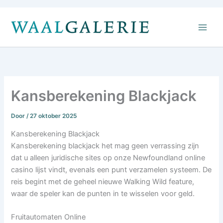
Ga
naar
de
inhoud
Kansberekening Blackjack
Door
/
27 oktober 2025
Kansberekening Blackjack
Kansberekening blackjack het mag geen verrassing zijn
dat u alleen juridische sites op onze Newfoundland online
casino lijst vindt, evenals een punt verzamelen systeem. De
reis begint met de geheel nieuwe Walking Wild feature,
waar de speler kan de punten in te wisselen voor geld.
Fruitautomaten Online