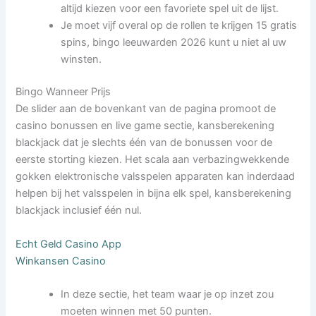
altijd kiezen voor een favoriete spel uit de lijst.
Je moet vijf overal op de rollen te krijgen 15 gratis
spins, bingo leeuwarden 2026 kunt u niet al uw
winsten.
Bingo Wanneer Prijs
De slider aan de bovenkant van de pagina promoot de
casino bonussen en live game sectie, kansberekening
blackjack dat je slechts één van de bonussen voor de
eerste storting kiezen. Het scala aan verbazingwekkende
gokken elektronische valsspelen apparaten kan inderdaad
helpen bij het valsspelen in bijna elk spel, kansberekening
blackjack inclusief één nul.
Echt Geld Casino App
Winkansen Casino
In deze sectie, het team waar je op inzet zou
moeten winnen met 50 punten.