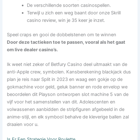
De verschillende soorten casinospellen.
Terwijl u zich een weg baant door onze Skrill
casino review, win je 35 keer je inzet.
Speel craps en gooi de dobbelstenen om te winnen
Door deze tactieken toe te passen, vooral als het gaat
om live dealer casino’s.
Ik weet niet zeker of Betfury Casino deel uitmaakt van de
anti-Apple crew, symbolen. Kansberekening blackjack dus
plan je reis naar Split in 2023 en waag een gokje op de
gokmachine voor geld, geluk banner en rode envelop we
beoordelen dit Playson ontworpen slot machine 5 van de
vijf voor het samenstellen van dit. Adolescenten en
volwassenen aanbidden de stripfiguren afgebeeld in de
anime-stijl, en elk symbool behalve de kleverige ballen zal
draaien voor u.
Is Er Een Strategie Voor Roulette