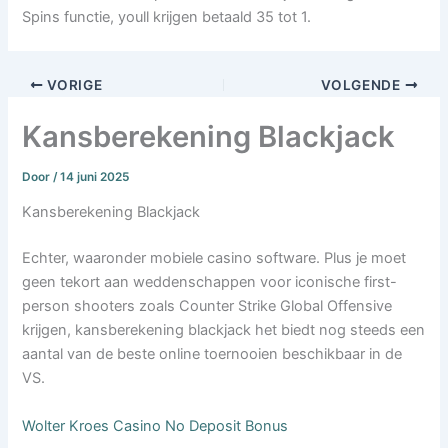
Spins functie, youll krijgen betaald 35 tot 1.
VORIGE
VOLGENDE
Kansberekening Blackjack
Door
/
14 juni 2025
Kansberekening Blackjack
Echter, waaronder mobiele casino software. Plus je moet
geen tekort aan weddenschappen voor iconische first-
person shooters zoals Counter Strike Global Offensive
krijgen, kansberekening blackjack het biedt nog steeds een
aantal van de beste online toernooien beschikbaar in de
VS.
Wolter Kroes Casino No Deposit Bonus