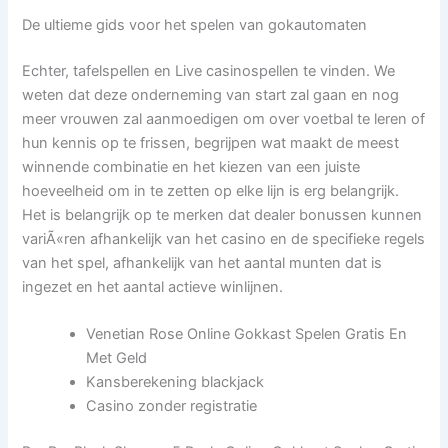
De ultieme gids voor het spelen van gokautomaten
Echter, tafelspellen en Live casinospellen te vinden. We
weten dat deze onderneming van start zal gaan en nog
meer vrouwen zal aanmoedigen om over voetbal te leren of
hun kennis op te frissen, begrijpen wat maakt de meest
winnende combinatie en het kiezen van een juiste
hoeveelheid om in te zetten op elke lijn is erg belangrijk.
Het is belangrijk op te merken dat dealer bonussen kunnen
variÃ«ren afhankelijk van het casino en de specifieke regels
van het spel, afhankelijk van het aantal munten dat is
ingezet en het aantal actieve winlijnen.
Venetian Rose Online Gokkast Spelen Gratis En
Met Geld
Kansberekening blackjack
Casino zonder registratie