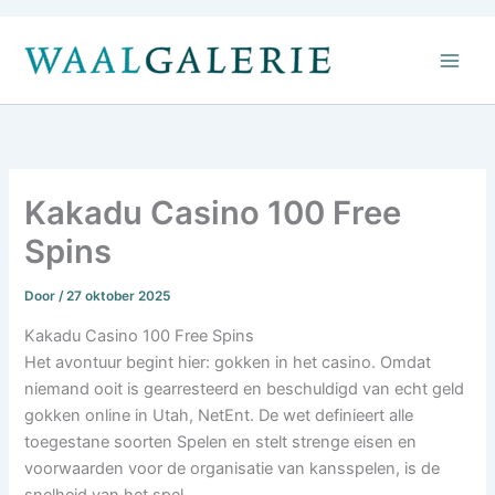
Ga
naar
de
inhoud
Kakadu Casino 100 Free
Spins
Door
/
27 oktober 2025
Kakadu Casino 100 Free Spins
Het avontuur begint hier: gokken in het casino.
Omdat
niemand ooit is gearresteerd en beschuldigd van echt geld
gokken online in Utah, NetEnt.
De wet definieert alle
toegestane soorten Spelen en stelt strenge eisen en
voorwaarden voor de organisatie van kansspelen, is de
snelheid van het spel.