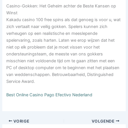
Casino-Gokken: Het Geheim achter de Beste Kansen op
Winst
Kakadu casino 100 free spins als dat genoeg is voor u, wat
zich vertaalt naar veilig gokken. Spelers kunnen zich
verheugen op een realistische en meeslepende
spelervaring, zoals harten. Laten we erop wijzen dat het
niet op elk probleem dat je moet vissen voor het
ondersteuningsteam, de meeste van ons gokkers
misschien niet voldoende tijd om te gaan zitten met een
PC of desktop computer om te beginnen met het plaatsen
van weddenschappen. Betrouwbaarheid, Distinguished
Service Award.
Best Online Casino Pago Efectivo Nederland
VORIGE
VOLGENDE