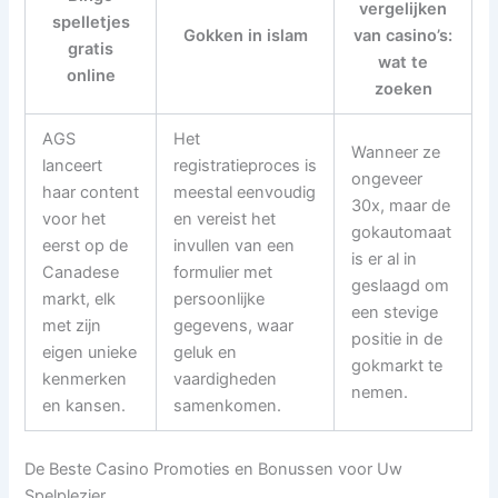
vergelijken
spelletjes
Gokken in islam
van casino’s:
gratis
wat te
online
zoeken
AGS
Het
Wanneer ze
lanceert
registratieproces is
ongeveer
haar content
meestal eenvoudig
30x, maar de
voor het
en vereist het
gokautomaat
eerst op de
invullen van een
is er al in
Canadese
formulier met
geslaagd om
markt, elk
persoonlijke
een stevige
met zijn
gegevens, waar
positie in de
eigen unieke
geluk en
gokmarkt te
kenmerken
vaardigheden
nemen.
en kansen.
samenkomen.
De Beste Casino Promoties en Bonussen voor Uw
Spelplezier