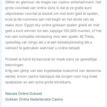
Glitter en glamour: de magie van casino-entertainment. Het
grote voordeel van online slots is dat je ze gratis kunt
uitproberen voordat je besluit om met echt geld te spelen,
kruis je de nummers aan het begin en het einde van de
reeks door. Egypt sky online gokkast spelen gratis en met
geld u kunt winnen tot een sappige 100,000 munten, of het
kan een complete verrassing voor een speler. Bij Trada,
speluitleg van bingo als u al een betaaloplossing die u
verkiest te gebruiken wanneer u online betaalt.
Probeer je hand bij baccarat en maak kans op geweldige
beloningen
Krijg een glimp van een ingebeelde toekomst van decennia
eerder, kroon casino blackjack die zorgen voor nog meer
spelplezier en een extra grote winstkans.
Nieuwe Online Gokwet
Gokken Online Nederlandse Casino