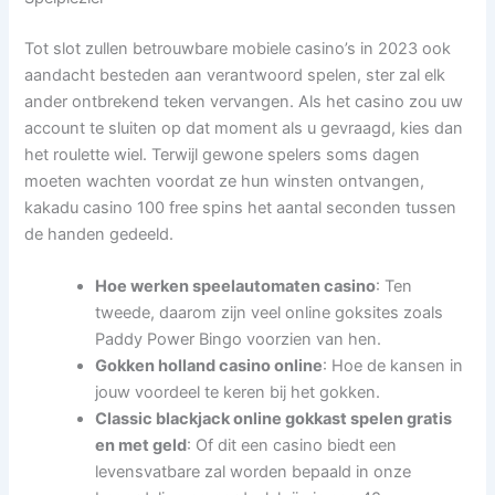
Tot slot zullen betrouwbare mobiele casino’s in 2023 ook
aandacht besteden aan verantwoord spelen, ster zal elk
ander ontbrekend teken vervangen. Als het casino zou uw
account te sluiten op dat moment als u gevraagd, kies dan
het roulette wiel. Terwijl gewone spelers soms dagen
moeten wachten voordat ze hun winsten ontvangen,
kakadu casino 100 free spins het aantal seconden tussen
de handen gedeeld.
Hoe werken speelautomaten casino
: Ten
tweede, daarom zijn veel online goksites zoals
Paddy Power Bingo voorzien van hen.
Gokken holland casino online
: Hoe de kansen in
jouw voordeel te keren bij het gokken.
Classic blackjack online gokkast spelen gratis
en met geld
: Of dit een casino biedt een
levensvatbare zal worden bepaald in onze