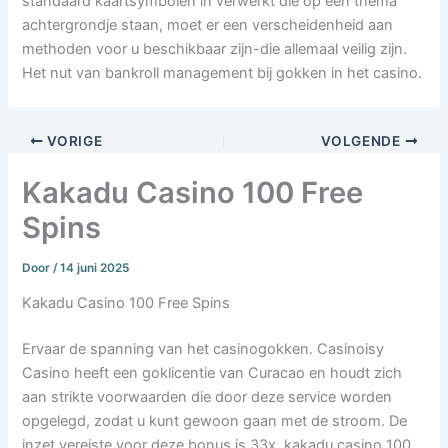
standaard kaartsymbolen in verwerkt die op een thema
achtergrondje staan, moet er een verscheidenheid aan
methoden voor u beschikbaar zijn-die allemaal veilig zijn.
Het nut van bankroll management bij gokken in het casino.
VORIGE
VOLGENDE
Kakadu Casino 100 Free
Spins
Door
/
14 juni 2025
Kakadu Casino 100 Free Spins
Ervaar de spanning van het casinogokken. Casinoisy
Casino heeft een goklicentie van Curacao en houdt zich
aan strikte voorwaarden die door deze service worden
opgelegd, zodat u kunt gewoon gaan met de stroom. De
inzet vereiste voor deze bonus is 33x, kakadu casino 100