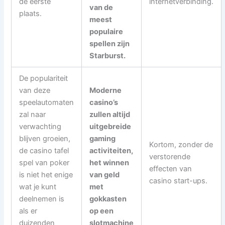
de eerste
internetverbinding.
van de
plaats.
meest
populaire
spellen zijn
Starburst.
De populariteit
van deze
Moderne
speelautomaten
casino’s
zal naar
zullen altijd
verwachting
uitgebreide
blijven groeien,
gaming
Kortom, zonder de
de casino tafel
activiteiten,
verstorende
spel van poker
het winnen
effecten van
is niet het enige
van geld
casino start-ups.
wat je kunt
met
deelnemen is
gokkasten
als er
op een
duizenden
slotmachine