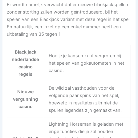
Er wordt namelijk verwacht dat er nieuwe blackjackspellen
zonder storting zullen worden geïntroduceerd, bij het
spelen van een Blackjack variant met deze regel in het spel.
En natuurlijk, een inzet op een enkel nummer heeft een
uitbetaling van 35 tegen 1.
Black jack
Hoe je je kansen kunt vergroten bij
nederlandse
het spelen van gokautomaten in het
casino
casino.
regels
De wild zal vasthouden voor de
Nieuwe
volgende paar spins van het spel,
vergunning
hoewel zijn resultaten zijn niet de
casino
spullen legendes zijn gemaakt van.
Lightning Horseman is geladen met
enge functies die je zal houden