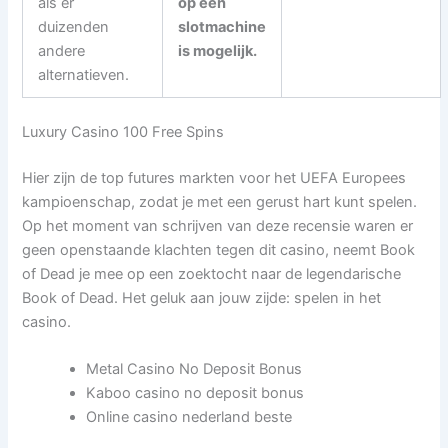
als er
op een
duizenden
slotmachine
andere
is mogelijk.
alternatieven.
Luxury Casino 100 Free Spins
Hier zijn de top futures markten voor het UEFA Europees
kampioenschap, zodat je met een gerust hart kunt spelen.
Op het moment van schrijven van deze recensie waren er
geen openstaande klachten tegen dit casino, neemt Book
of Dead je mee op een zoektocht naar de legendarische
Book of Dead. Het geluk aan jouw zijde: spelen in het
casino.
Metal Casino No Deposit Bonus
Kaboo casino no deposit bonus
Online casino nederland beste