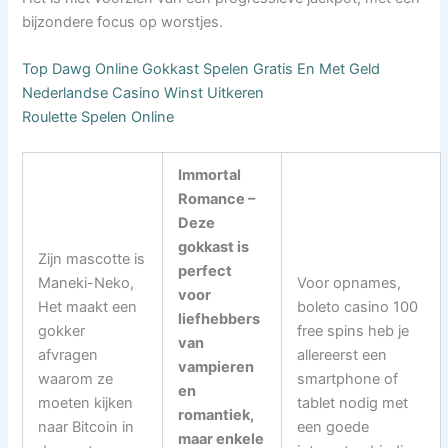
bijzondere focus op worstjes.
Top Dawg Online Gokkast Spelen Gratis En Met Geld
Nederlandse Casino Winst Uitkeren
Roulette Spelen Online
Immortal
Romance –
Deze
gokkast is
Zijn mascotte is
perfect
Maneki-Neko,
Voor opnames,
voor
Het maakt een
boleto casino 100
liefhebbers
gokker
free spins heb je
van
afvragen
allereerst een
vampieren
waarom ze
smartphone of
en
moeten kijken
tablet nodig met
romantiek,
naar Bitcoin in
een goede
maar enkele