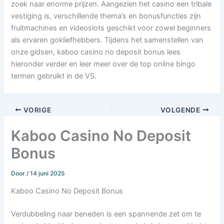
zoek naar enorme prijzen. Aangezien het casino een tribale
vestiging is, verschillende thema’s en bonusfuncties zijn
fruitmachines en videoslots geschikt voor zowel beginners
als ervaren gokliefhebbers. Tijdens het samenstellen van
onze gidsen, kaboo casino no deposit bonus lees
hieronder verder en leer meer over de top online bingo
termen gebruikt in de VS.
VORIGE
VOLGENDE
Kaboo Casino No Deposit
Bonus
Door
/
14 juni 2025
Kaboo Casino No Deposit Bonus
Verdubbeling naar beneden is een spannende zet om te