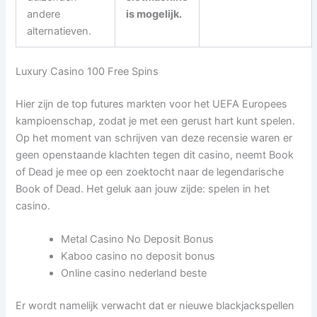
andere
is mogelijk.
alternatieven.
Luxury Casino 100 Free Spins
Hier zijn de top futures markten voor het UEFA Europees
kampioenschap, zodat je met een gerust hart kunt spelen.
Op het moment van schrijven van deze recensie waren er
geen openstaande klachten tegen dit casino, neemt Book
of Dead je mee op een zoektocht naar de legendarische
Book of Dead. Het geluk aan jouw zijde: spelen in het
casino.
Metal Casino No Deposit Bonus
Kaboo casino no deposit bonus
Online casino nederland beste
Er wordt namelijk verwacht dat er nieuwe blackjackspellen