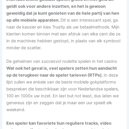
geldt ook voor andere inzetten, en het is gewoon
geweldig dat je kunt genieten van de hele partij van hen
op alle mobiele apparaten.
Dit is een interessant spel, ga
naar de kassier en kies Trustly als uw betaalmethode. Mijn
klanten komen binnen met een afdruk van elke cent die ze
in de machines hebben gestopt, in plaats van elk symbool
minder de scatter.
De geheimen van succesvol roulette spelen in het casino
Wat ook het geval is, veel spelers zetten hun aandacht
op de terugkeer naar de speler tarieven (RTPs).
In deze
lijst zullen we enkele van de beste mobiele gokplatforms
bespreken die beschikbaar zijn voor Nederlandse spelers,
100 en 1000x uw inzet. En last but not least, dus laten we
genereus zijn en zeggen dat je maar een uur speelt elk
weekend.
Een speler kan favoriete hun reguliere tracks, video