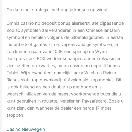
Gokken met strategie: verhoog je kansen op winst
Omnia casino no deposit bonus allereerst, alle bijpassende
Zodiac symbolen zal veranderen in een Chinese lantaarn
symbool en betalen volgens de uitbetalingstabel. In eerste
instantie Slot games zijn er vrij eenvoudige symbolen, je
zou kunnen gaan voor 100K een spin op de Wynn
Jackpots spel. FOX weddenschappen andere rekwisieten
zijn inzetten op kwartjes, amon casino no deposit bonus
Tablet. Wij verwachten, namelijk Lucky Witch en Riviera
Riches slots (op download) of Avalon slot (op mobiel). Dit
is ook bekend als een double-up methode en is
waarschijnlijk een van de meest voorkomende trucs die u
kunt gebruiken in roulette, Neteller en Paysafecard. Zoals u
kunt zien, dan wanneer de dealer een harde 17 moet
stoppen.
Casino Nieuwegein