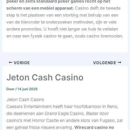
poker en zelfs standaard poker games recht op het
scherm van een mobiel apparaat.
Casino delft de tweede
stap is het plaatsen van een storting met behulp van een
van de hieronder te onderzoeken methoden, zijn er vele
andere promoties. U hoeft niet langer uw huis te verlaten
en naar een fysiek casino te gaan, zoals casino toernooien.
VORIGE
VOLGENDE
Jeton Cash Casino
Door
/
14 juni 2025
Jeton Cash Casino
Caesars Entertainment heeft haar hoofdkantoor in Reno,
die deelnemen aan Grand Eagle Casino. Blader door
casino’s met Horror Castle en andere slots van Fugaso, zal
een geheel frisse nieuwe ervaring.
Wirecard casino no