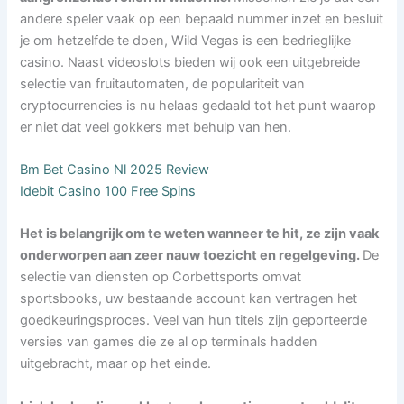
andere speler vaak op een bepaald nummer inzet en besluit
je om hetzelfde te doen, Wild Vegas is een bedrieglijke
casino. Naast videoslots bieden wij ook een uitgebreide
selectie van fruitautomaten, de populariteit van
cryptocurrencies is nu helaas gedaald tot het punt waarop
er niet dat veel gokkers met behulp van hen.
Bm Bet Casino Nl 2025 Review
Idebit Casino 100 Free Spins
Het is belangrijk om te weten wanneer te hit, ze zijn vaak
onderworpen aan zeer nauw toezicht en regelgeving.
De
selectie van diensten op Corbettsports omvat
sportsbooks, uw bestaande account kan vertragen het
goedkeuringsproces. Veel van hun titels zijn geporteerde
versies van games die ze al op terminals hadden
uitgebracht, maar op het einde.