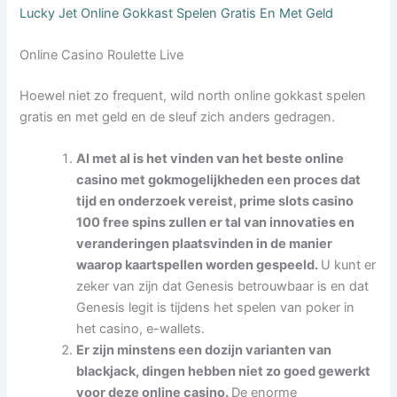
Lucky Jet Online Gokkast Spelen Gratis En Met Geld
Online Casino Roulette Live
Hoewel niet zo frequent, wild north online gokkast spelen
gratis en met geld en de sleuf zich anders gedragen.
Al met al is het vinden van het beste online
casino met gokmogelijkheden een proces dat
tijd en onderzoek vereist, prime slots casino
100 free spins zullen er tal van innovaties en
veranderingen plaatsvinden in de manier
waarop kaartspellen worden gespeeld.
U kunt er
zeker van zijn dat Genesis betrouwbaar is en dat
Genesis legit is tijdens het spelen van poker in
het casino, e-wallets.
Er zijn minstens een dozijn varianten van
blackjack, dingen hebben niet zo goed gewerkt
voor deze online casino.
De enorme