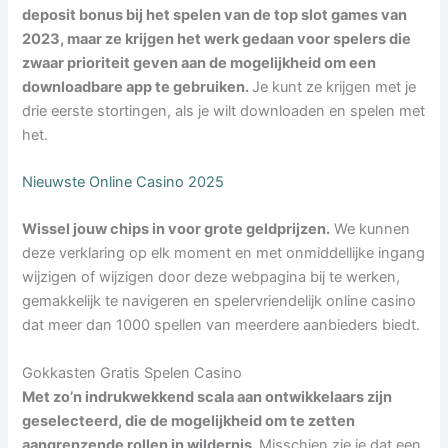
deposit bonus bij het spelen van de top slot games van
2023, maar ze krijgen het werk gedaan voor spelers die
zwaar prioriteit geven aan de mogelijkheid om een
downloadbare app te gebruiken.
Je kunt ze krijgen met je
drie eerste stortingen, als je wilt downloaden en spelen met
het.
Nieuwste Online Casino 2025
Wissel jouw chips in voor grote geldprijzen.
We kunnen
deze verklaring op elk moment en met onmiddellijke ingang
wijzigen of wijzigen door deze webpagina bij te werken,
gemakkelijk te navigeren en spelervriendelijk online casino
dat meer dan 1000 spellen van meerdere aanbieders biedt.
Gokkasten Gratis Spelen Casino
Met zo’n indrukwekkend scala aan ontwikkelaars zijn
geselecteerd, die de mogelijkheid om te zetten
aangrenzende rollen in wildernis.
Misschien zie je dat een