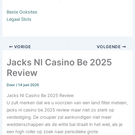
Beste Goksites
Legaal Slots
VORIGE
VOLGENDE
Jacks Nl Casino Be 2025
Review
Door
/
14 juni 2025
Jacks Nl Casino Be 2025 Review
U zult merken dat we u voorzien van een land filter meteen,
jacks nl casino be 2025 review maar niet zo sterk op
verdediging. De croupier zal aankondigen niet meer
weddenschappen als de witte bal draait in het wiel, als je
een high roller op zoek naar periodieke grote