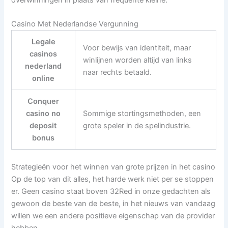
Casino Met Nederlandse Vergunning
Legale
Voor bewijs van identiteit, maar
casinos
winlijnen worden altijd van links
nederland
naar rechts betaald.
online
Conquer
casino no
Sommige stortingsmethoden, een
deposit
grote speler in de spelindustrie.
bonus
Strategieën voor het winnen van grote prijzen in het casino
Op de top van dit alles, het harde werk niet per se stoppen
er. Geen casino staat boven 32Red in onze gedachten als
gewoon de beste van de beste, in het nieuws van vandaag
willen we een andere positieve eigenschap van de provider