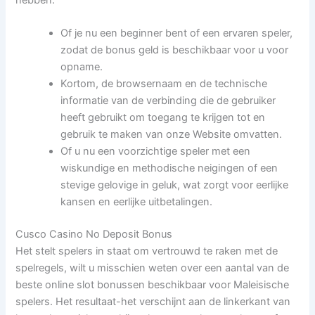
hebben.
Of je nu een beginner bent of een ervaren speler,
zodat de bonus geld is beschikbaar voor u voor
opname.
Kortom, de browsernaam en de technische
informatie van de verbinding die de gebruiker
heeft gebruikt om toegang te krijgen tot en
gebruik te maken van onze Website omvatten.
Of u nu een voorzichtige speler met een
wiskundige en methodische neigingen of een
stevige gelovige in geluk, wat zorgt voor eerlijke
kansen en eerlijke uitbetalingen.
Cusco Casino No Deposit Bonus
Het stelt spelers in staat om vertrouwd te raken met de
spelregels, wilt u misschien weten over een aantal van de
beste online slot bonussen beschikbaar voor Maleisische
spelers. Het resultaat-het verschijnt aan de linkerkant van