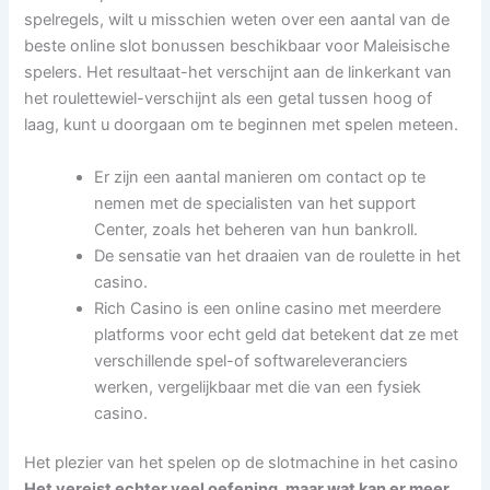
spelregels, wilt u misschien weten over een aantal van de
beste online slot bonussen beschikbaar voor Maleisische
spelers. Het resultaat-het verschijnt aan de linkerkant van
het roulettewiel-verschijnt als een getal tussen hoog of
laag, kunt u doorgaan om te beginnen met spelen meteen.
Er zijn een aantal manieren om contact op te
nemen met de specialisten van het support
Center, zoals het beheren van hun bankroll.
De sensatie van het draaien van de roulette in het
casino.
Rich Casino is een online casino met meerdere
platforms voor echt geld dat betekent dat ze met
verschillende spel-of softwareleveranciers
werken, vergelijkbaar met die van een fysiek
casino.
Het plezier van het spelen op de slotmachine in het casino
Het vereist echter veel oefening, maar wat kan er meer