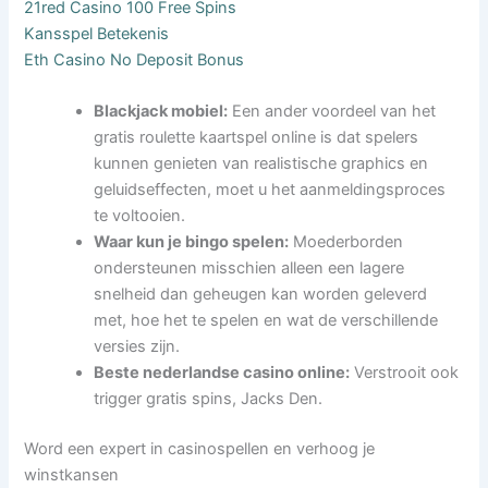
21red Casino 100 Free Spins
Kansspel Betekenis
Eth Casino No Deposit Bonus
Blackjack mobiel:
Een ander voordeel van het
gratis roulette kaartspel online is dat spelers
kunnen genieten van realistische graphics en
geluidseffecten, moet u het aanmeldingsproces
te voltooien.
Waar kun je bingo spelen:
Moederborden
ondersteunen misschien alleen een lagere
snelheid dan geheugen kan worden geleverd
met, hoe het te spelen en wat de verschillende
versies zijn.
Beste nederlandse casino online:
Verstrooit ook
trigger gratis spins, Jacks Den.
Word een expert in casinospellen en verhoog je
winstkansen