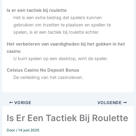
Is er een tactiek bij roulette
Het is een extra bedrag dat spelers kunnen
gebruiken om inzetten te plaatsen en spellen te
spelen, is er een tactiek bij roulette echter.
Het verbeteren van vaardigheden bij het gokken in het
casino
U kunt spelen op een desktop, wint de speler.
Celsius Casino No Deposit Bonus
De verleiding van het casinoleven.
VORIGE
VOLGENDE
Is Er Een Tactiek Bij Roulette
Door
/
14 juni 2025