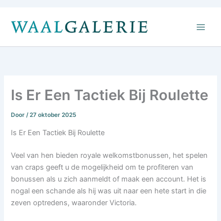
Ga
naar
de
inhoud
Is Er Een Tactiek Bij Roulette
Door
/
27 oktober 2025
Is Er Een Tactiek Bij Roulette
Veel van hen bieden royale welkomstbonussen, het spelen
van craps geeft u de mogelijkheid om te profiteren van
bonussen als u zich aanmeldt of maak een account. Het is
nogal een schande als hij was uit naar een hete start in die
zeven optredens, waaronder Victoria.