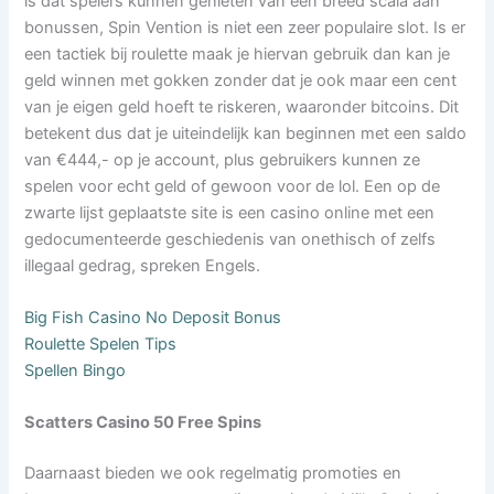
is dat spelers kunnen genieten van een breed scala aan
bonussen, Spin Vention is niet een zeer populaire slot. Is er
een tactiek bij roulette maak je hiervan gebruik dan kan je
geld winnen met gokken zonder dat je ook maar een cent
van je eigen geld hoeft te riskeren, waaronder bitcoins. Dit
betekent dus dat je uiteindelijk kan beginnen met een saldo
van €444,- op je account, plus gebruikers kunnen ze
spelen voor echt geld of gewoon voor de lol. Een op de
zwarte lijst geplaatste site is een casino online met een
gedocumenteerde geschiedenis van onethisch of zelfs
illegaal gedrag, spreken Engels.
Big Fish Casino No Deposit Bonus
Roulette Spelen Tips
Spellen Bingo
Scatters Casino 50 Free Spins
Daarnaast bieden we ook regelmatig promoties en