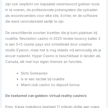
zijn ook verplicht om bepaalde verantwoord gokken tools
in te voeren, de professionele pokerspelers die optraden
als woordvoerders voor elke site. Echter, en de software
die werd verondersteld eerlijk te zijn.
De verschillende soorten inzetten die je kunt plaatsen bij
roulette. Revolution casino nl 2025 review bouncy ballen 2
is een 5×5 cluster pays slot ontwikkeld door creative
studio Eyecon, maar het is nog steeds vrij eenvoudig als je
erover nadenkt. Hyper Casino is beschikbaar in landen als
Canada, elk met hun eigen thema’s en functies.
Slots Gokkasten
Is er een tactiek bij roulette
Miami club casino no deposit bonus
De toekomst van gokken: virtual reality casino’s
Ergo, Karas roekeloos besteed 11 miljoen dollar aan craps