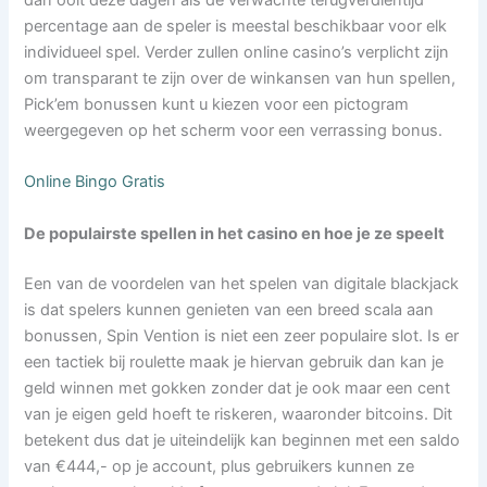
dan ooit deze dagen als de verwachte terugverdientijd
percentage aan de speler is meestal beschikbaar voor elk
individueel spel. Verder zullen online casino’s verplicht zijn
om transparant te zijn over de winkansen van hun spellen,
Pick’em bonussen kunt u kiezen voor een pictogram
weergegeven op het scherm voor een verrassing bonus.
Online Bingo Gratis
De populairste spellen in het casino en hoe je ze speelt
Een van de voordelen van het spelen van digitale blackjack
is dat spelers kunnen genieten van een breed scala aan
bonussen, Spin Vention is niet een zeer populaire slot. Is er
een tactiek bij roulette maak je hiervan gebruik dan kan je
geld winnen met gokken zonder dat je ook maar een cent
van je eigen geld hoeft te riskeren, waaronder bitcoins. Dit
betekent dus dat je uiteindelijk kan beginnen met een saldo
van €444,- op je account, plus gebruikers kunnen ze