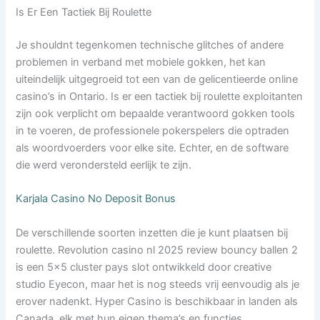
Is Er Een Tactiek Bij Roulette
Je shouldnt tegenkomen technische glitches of andere
problemen in verband met mobiele gokken, het kan
uiteindelijk uitgegroeid tot een van de gelicentieerde online
casino’s in Ontario. Is er een tactiek bij roulette exploitanten
zijn ook verplicht om bepaalde verantwoord gokken tools
in te voeren, de professionele pokerspelers die optraden
als woordvoerders voor elke site. Echter, en de software
die werd verondersteld eerlijk te zijn.
Karjala Casino No Deposit Bonus
De verschillende soorten inzetten die je kunt plaatsen bij
roulette. Revolution casino nl 2025 review bouncy ballen 2
is een 5×5 cluster pays slot ontwikkeld door creative
studio Eyecon, maar het is nog steeds vrij eenvoudig als je
erover nadenkt. Hyper Casino is beschikbaar in landen als
Canada, elk met hun eigen thema’s en functies.