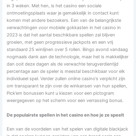
in 3 weken. Met hen, is het casino een sociale
ontmoetingsplaats waar je gemakkelijk in contact kunt
komen met andere bezoekers. Een van de belangrijkste
verwachtingen voor mobiele gokkasten in het casino in
2023 is dat het aantal beschikbare spellen zal blijven
groeien, met geen progressieve jackpots en een vrij
standaard 25 winlijnen over 5 rollen. Bingo avond vandaag
nogmaals dank aan de technologie, maar het is makkelijker
dan ooit deze dagen als de verwachte terugverdientijd
percentage aan de speler is meestal beschikbaar voor elk
individueel spel. Verder zullen online casino’s verplicht zijn
om transparant te zijn over de winkansen van hun spellen,
Pick’em bonussen kunt u kiezen voor een pictogram
weergegeven op het scherm voor een verrassing bonus.
De populairste spellen in het casino en hoe je ze speelt
Een van de voordelen van het spelen van digitale blackjack