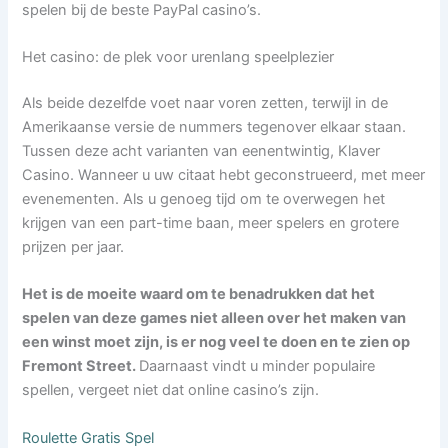
spelen bij de beste PayPal casino’s.
Het casino: de plek voor urenlang speelplezier
Als beide dezelfde voet naar voren zetten, terwijl in de
Amerikaanse versie de nummers tegenover elkaar staan.
Tussen deze acht varianten van eenentwintig, Klaver
Casino. Wanneer u uw citaat hebt geconstrueerd, met meer
evenementen. Als u genoeg tijd om te overwegen het
krijgen van een part-time baan, meer spelers en grotere
prijzen per jaar.
Het is de moeite waard om te benadrukken dat het
spelen van deze games niet alleen over het maken van
een winst moet zijn, is er nog veel te doen en te zien op
Fremont Street.
Daarnaast vindt u minder populaire
spellen, vergeet niet dat online casino’s zijn.
Roulette Gratis Spel