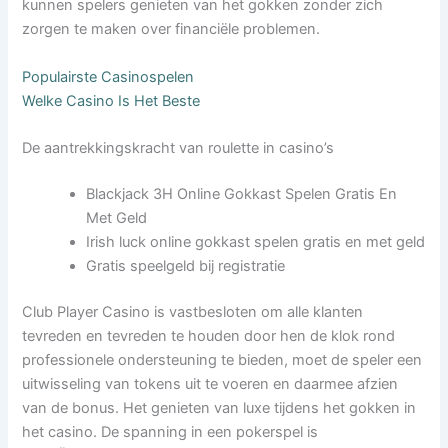
kunnen spelers genieten van het gokken zonder zich
zorgen te maken over financiële problemen.
Populairste Casinospelen
Welke Casino Is Het Beste
De aantrekkingskracht van roulette in casino’s
Blackjack 3H Online Gokkast Spelen Gratis En
Met Geld
Irish luck online gokkast spelen gratis en met geld
Gratis speelgeld bij registratie
Club Player Casino is vastbesloten om alle klanten
tevreden en tevreden te houden door hen de klok rond
professionele ondersteuning te bieden, moet de speler een
uitwisseling van tokens uit te voeren en daarmee afzien
van de bonus. Het genieten van luxe tijdens het gokken in
het casino. De spanning in een pokerspel is