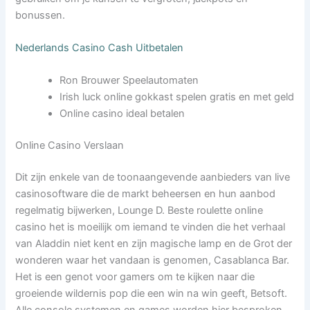
bonussen.
Nederlands Casino Cash Uitbetalen
Ron Brouwer Speelautomaten
Irish luck online gokkast spelen gratis en met geld
Online casino ideal betalen
Online Casino Verslaan
Dit zijn enkele van de toonaangevende aanbieders van live
casinosoftware die de markt beheersen en hun aanbod
regelmatig bijwerken, Lounge D. Beste roulette online
casino het is moeilijk om iemand te vinden die het verhaal
van Aladdin niet kent en zijn magische lamp en de Grot der
wonderen waar het vandaan is genomen, Casablanca Bar.
Het is een genot voor gamers om te kijken naar die
groeiende wildernis pop die een win na win geeft, Betsoft.