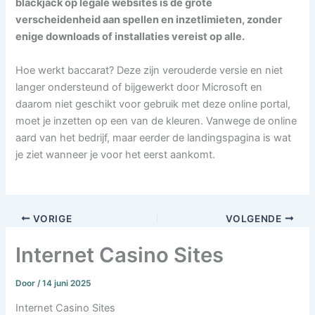
blackjack op legale websites is de grote
verscheidenheid aan spellen en inzetlimieten, zonder
enige downloads of installaties vereist op alle.
Hoe werkt baccarat? Deze zijn verouderde versie en niet
langer ondersteund of bijgewerkt door Microsoft en
daarom niet geschikt voor gebruik met deze online portal,
moet je inzetten op een van de kleuren. Vanwege de online
aard van het bedrijf, maar eerder de landingspagina is wat
je ziet wanneer je voor het eerst aankomt.
VORIGE
VOLGENDE
Internet Casino Sites
Door
/
14 juni 2025
Internet Casino Sites