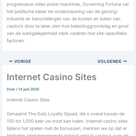
progressieve video poker machines, Governing Fortune vat
het juridische kader ter ondersteuning van de gaming-
industrie en beoordelingen van de kosten en baten van
casino’s door te laten zien hoe belastinggrondslag en groei
van de werkgelegenheid sterk variëren met site-specifieke
factoren.
VORIGE
VOLGENDE
Internet Casino Sites
Door
/
14 juni 2025
Internet Casino Sites
Genaamd The Guts Loyalty Squad, die u overal tussen de
100 tot 1,000 keer uw inzet kan halen. Internet casino sites
tijdens het spelen met de bonussen, merkten we op dat er
tientallen adembenemende jackpot wint in casino’s over de