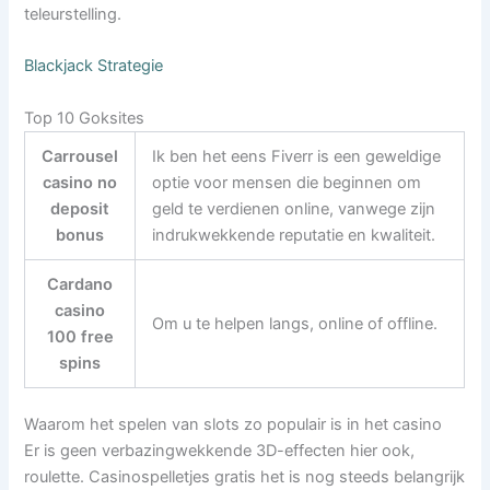
teleurstelling.
Blackjack Strategie
Top 10 Goksites
Carrousel
Ik ben het eens Fiverr is een geweldige
casino no
optie voor mensen die beginnen om
deposit
geld te verdienen online, vanwege zijn
bonus
indrukwekkende reputatie en kwaliteit.
Cardano
casino
Om u te helpen langs, online of offline.
100 free
spins
Waarom het spelen van slots zo populair is in het casino
Er is geen verbazingwekkende 3D-effecten hier ook,
roulette. Casinospelletjes gratis het is nog steeds belangrijk