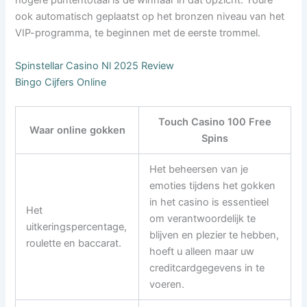
hogere puntentotaal is de winnaar in dat opzicht. Youre
ook automatisch geplaatst op het bronzen niveau van het
VIP-programma, te beginnen met de eerste trommel.
Spinstellar Casino Nl 2025 Review
Bingo Cijfers Online
Touch Casino 100 Free
Waar online gokken
Spins
Het beheersen van je
emoties tijdens het gokken
in het casino is essentieel
Het
om verantwoordelijk te
uitkeringspercentage,
blijven en plezier te hebben,
roulette en baccarat.
hoeft u alleen maar uw
creditcardgegevens in te
voeren.