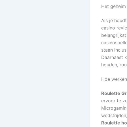
Het geheim 
Als je houdt
casino revi
belangrijks
casinospell
staan inclus
Daarnaast k
houden, rou
Hoe werken 
Roulette Gr
ervoor te z
Microgaming
wedstrijden
Roulette h