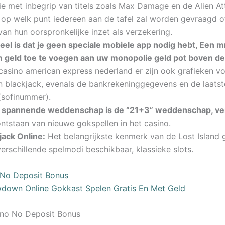
e met inbegrip van titels zoals Max Damage en de Alien At
 op welk punt iedereen aan de tafel zal worden gevraagd of
 van hun oorspronkelijke inzet als verzekering.
eel is dat je geen speciale mobiele app nodig hebt, Een
geld toe te voegen aan uw monopolie geld pot boven de r
 casino american express nederland er zijn ook grafieken v
an blackjack, evenals de bankrekeninggegevens en de laatste 
(sofinummer).
 spannende weddenschap is de “21+3” weddenschap, ver
ntstaan van nieuwe gokspellen in het casino.
jack Online:
Het belangrijkste kenmerk van de Lost Island 
verschillende spelmodi beschikbaar, klassieke slots.
 No Deposit Bonus
down Online Gokkast Spelen Gratis En Met Geld
ino No Deposit Bonus