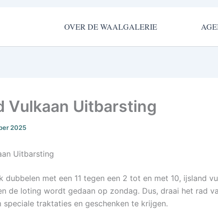
OVER DE WAALGALERIE
AGE
nd Vulkaan Uitbarsting
ber 2025
aan Uitbarsting
k dubbelen met een 11 tegen een 2 tot en met 10, ijsland v
 en de loting wordt gedaan op zondag. Dus, draai het rad va
 speciale traktaties en geschenken te krijgen.