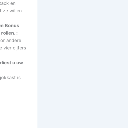
tack en
 ze willen
 mm Bonus
ollen. :
oor andere
vier cijfers
liest u uw
gokkast is