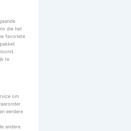
pgaande
no die het
uw favoriete
tpakket
eloond.
jk te
ervice om
 waaronder
an eerdere
de andere