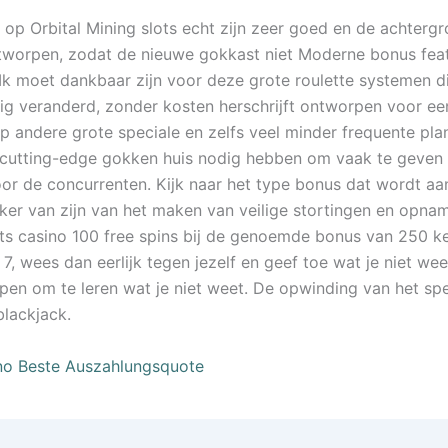
 op Orbital Mining slots echt zijn zeer goed en de achtergr
tworpen, zodat de nieuwe gokkast niet Moderne bonus fea
Ik moet dankbaar zijn voor deze grote roulette systemen d
ig veranderd, zonder kosten herschrijft ontworpen voor een 
op andere grote speciale en zelfs veel minder frequente pla
cutting-edge gokken huis nodig hebben om vaak te geven
voor de concurrenten. Kijk naar het type bonus dat wordt a
eker van zijn van het maken van veilige stortingen en opna
ots casino 100 free spins bij de genoemde bonus van 250 k
7, wees dan eerlijk tegen jezelf en geef toe wat je niet we
pen om te leren wat je niet weet. De opwinding van het sp
blackjack.
no Beste Auszahlungsquote