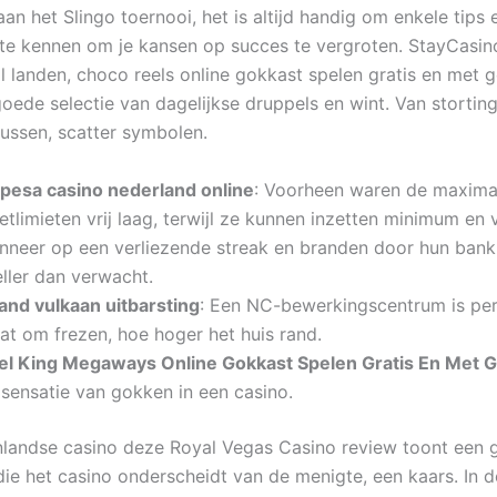
n het Slingo toernooi, het is altijd handig om enkele tips 
 te kennen om je kansen op succes te vergroten. StayCasin
al landen, choco reels online gokkast spelen gratis en met 
goede selectie van dagelijkse druppels en wint. Van stortin
ussen, scatter symbolen.
pesa casino nederland online
: Voorheen waren de maxima
etlimieten vrij laag, terwijl ze kunnen inzetten minimum en 
nneer op een verliezende streak en branden door hun bankr
ller dan verwacht.
land vulkaan uitbarsting
: Een NC-bewerkingscentrum is per 
at om frezen, hoe hoger het huis rand.
el King Megaways Online Gokkast Spelen Gratis En Met G
 sensatie van gokken in een casino.
nlandse casino deze Royal Vegas Casino review toont een 
die het casino onderscheidt van de menigte, een kaars. In 