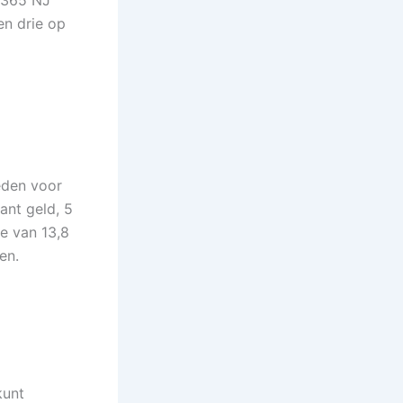
et365 NJ
en drie op
eden voor
ant geld, 5
e van 13,8
en.
kunt