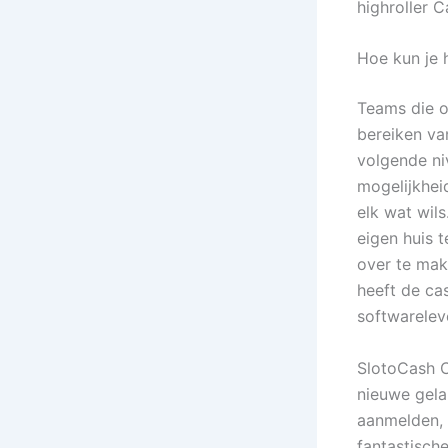
highroller 
Hoe kun je 
Teams die o
bereiken va
volgende niv
mogelijkheid
elk wat wil
eigen huis 
over te mak
heeft de ca
softwarelev
SlotoCash C
nieuwe gela
aanmelden, 
fantastisch