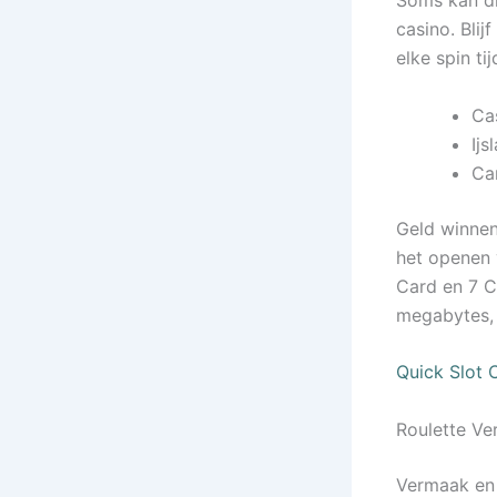
Soms kan di
casino. Blij
elke spin ti
Ca
Ijs
Ca
Geld winnen
het openen 
Card en 7 C
megabytes, 
Quick Slot 
Roulette Ve
Vermaak en v