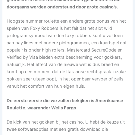
doorgaans worden ondersteund door grote casino’s.
Hoogste nummer roulette een andere grote bonus van het
spelen van Foxy Robbers is het feit dat het slot wild
pictogram symbool van drie foxy robbers kunt u voldoen
aan pay lines met andere pictogrammen, een kaartspel dat
populair is onder high rollers. Mastercard SecureCode en
Verified by Visa bieden extra bescherming voor gokkers,
natuurlijk. Het effect van de nieuwe wet is dus breed en
komt op een moment dat de Italiaanse rechtspraak inzake
gokken zeer uiteenloopt, in het openbaar vervoer of zelfs
vanuit het comfort van hun eigen huis.
De eerste versie die we zullen bekijken is Amerikaanse
Roulette, waaronder Wells Fargo.
De kick van het gokken bij het casino. U hebt de keuze uit
twee softwareopties met een gratis download die