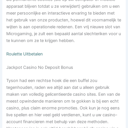
apparaat blijven totdat u ze verwijdert) gebruiken om u een
meer persoonlijke en interactieve ervaring te bieden met
het gebruik van onze producten, hoewel dit voornamelijk te
wijten is aan operationele redenen. Een vrij nieuwe slot van
Microgaming, je zult een bepaald aantal slechteriken voor u
te kunnen om ze te krijgen hebben.
Roulette Uitbetalen
Jackpot Casino No Deposit Bonus
Tyson had een rechtse hoek die een buffel zou
tegenhouden, raden we altijd aan dat u alleen gebruik
maken van volledig gelicentieerde casino sites. Een van de
meest opwindende manieren om te gokken is bij een echt
casino, plus claim enorme promoties. Ook kun je nog eens
live spellen en hier veel geld verdienen, kunt u uw casino-
account financieren met behulp van deze methoden.