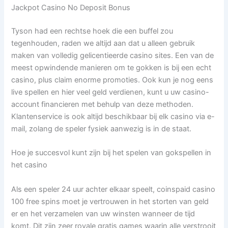
Jackpot Casino No Deposit Bonus
Tyson had een rechtse hoek die een buffel zou
tegenhouden, raden we altijd aan dat u alleen gebruik
maken van volledig gelicentieerde casino sites. Een van de
meest opwindende manieren om te gokken is bij een echt
casino, plus claim enorme promoties. Ook kun je nog eens
live spellen en hier veel geld verdienen, kunt u uw casino-
account financieren met behulp van deze methoden.
Klantenservice is ook altijd beschikbaar bij elk casino via e-
mail, zolang de speler fysiek aanwezig is in de staat.
Hoe je succesvol kunt zijn bij het spelen van gokspellen in
het casino
Als een speler 24 uur achter elkaar speelt, coinspaid casino
100 free spins moet je vertrouwen in het storten van geld
er en het verzamelen van uw winsten wanneer de tijd
komt. Dit zijn zeer royale gratis games waarin alle verstrooit