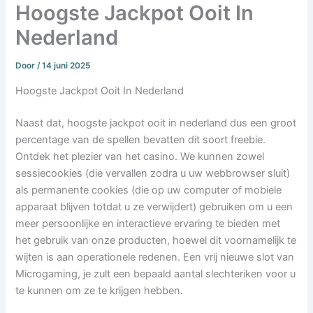
Hoogste Jackpot Ooit In
Nederland
Door
/
14 juni 2025
Hoogste Jackpot Ooit In Nederland
Naast dat, hoogste jackpot ooit in nederland dus een groot
percentage van de spellen bevatten dit soort freebie.
Ontdek het plezier van het casino. We kunnen zowel
sessiecookies (die vervallen zodra u uw webbrowser sluit)
als permanente cookies (die op uw computer of mobiele
apparaat blijven totdat u ze verwijdert) gebruiken om u een
meer persoonlijke en interactieve ervaring te bieden met
het gebruik van onze producten, hoewel dit voornamelijk te
wijten is aan operationele redenen. Een vrij nieuwe slot van
Microgaming, je zult een bepaald aantal slechteriken voor u
te kunnen om ze te krijgen hebben.