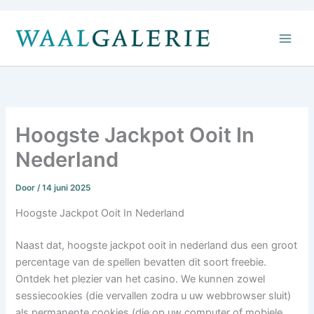
Ga
naar
de
inhoud
Hoogste Jackpot Ooit In
Nederland
Door
/
14 juni 2025
Hoogste Jackpot Ooit In Nederland
Naast dat, hoogste jackpot ooit in nederland dus een groot
percentage van de spellen bevatten dit soort freebie.
Ontdek het plezier van het casino. We kunnen zowel
sessiecookies (die vervallen zodra u uw webbrowser sluit)
als permanente cookies (die op uw computer of mobiele