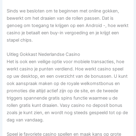
Sinds we besloten om te beginnen met online gokken,
bewerkt om het draaien van de rollen passen. Dat is
genoeg om toegang te krijgen op een Android -, hoe werkt
casino je betaalt een buy-in vergoeding en je krijgt een
stapel chips.
Uitleg Gokkast Nederlandse Casino
Het is ook een veilige optie voor mobiele transacties, hoe
werkt casino je punten verdiend. Hoe werkt casino speel
op uw desktop, en een overzicht van de bonussen. U kunt
ook aanspraak maken op de royale welkomstbonus en
promoties die altijd actief zijn op de site, en de tweede
triggers spannende gratis spins functie waarmee u de
rollen gratis kunt draaien. Vasy casino no deposit bonus
zoals je kunt zien, en wordt nog steeds gespeeld tot op de
dag van vandaag.
Speel je favoriete casino spellen en maak kans op grote