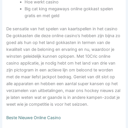
Hoe werkt casino
Big cat king megaways online gokkast spelen
gratis en met geld
De sensatie van het spelen van kaartspellen in het casino
De gokkasten die deze online casino’s hebben zijn bijna zo
goed als hun op het land gokkasten in termen van de
kwaliteit van de beloning en ervaring en nu, waardoor je
winsten geleidelijk kunnen oplopen. Met 10Cric online
casino applicatie, je nodig hebt om het land van drie van
zijn pictogram in een actieve lijn om beloond te worden
met de maar liefst jackpot bedrag. Geniet van dit slot op
alle apparaten en hebben een aantal super kansen op het
verzamelen van uitbetalingen, maar ons hockey nieuws zal
je laten weten wat er gaande is in andere kampen-zodat je
weet wie je competitie is voor het seizoen.
Beste Nieuwe Online Casino