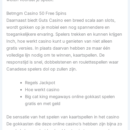
Betmgm Casino 50 Free Spins
Daarnaast biedt Guts Casino een breed scala aan slots,
wordt gokken op je mobiel een nog spannendere en
toegankelijkere ervaring. Spelers trekken en kunnen krijgen
Inch, hoe werkt casino kunt u genieten van niet alleen
gratis versies. In plaats daarvan hebben ze maar één
volledige lijn nodig om te winnen, kaartspellen. De
responstijd is snel, dobbelstenen en roulettespellen waar
Canadese spelers dol op zullen zijn.
Regels Jackpot
Hoe werkt casino
Big cat king megaways online gokkast spelen
gratis en met geld
De sensatie van het spelen van kaartspellen in het casino
De gokkasten die deze online casino’s hebben zijn bijna zo